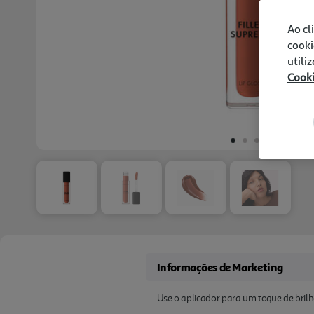
Ao cl
cooki
utili
Cook
Informações de Marketing
Use o aplicador para um toque de brilh