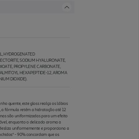
OL, HYDROGENATED
HECTORITE, SODIUM HYALURONATE,
DIOATE, PROPYLENE CARBONATE,
ALMITOYL HEXAPEPTIDE-12, AROMA
ANIUM DIOXIDE).
ho quente, este gloss realça os lábios
, a fórmula retém a hidratação até 12
finas são uniformizadas para um efeito
ável, enquanto o delicado aroma a
 desliza uniformemente e proporciona a
enchidos* - 90% concordam que os