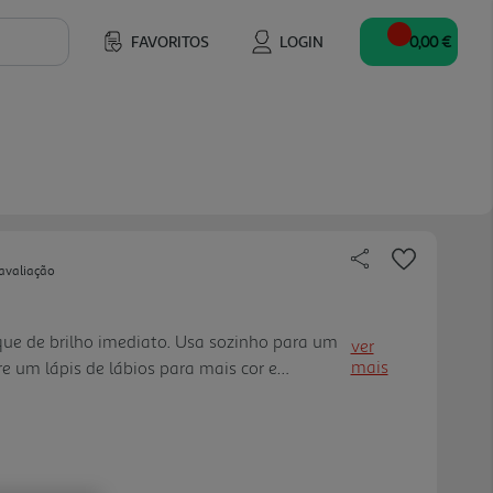
FAVORITOS
LOGIN
0,00 €
avaliação
que de brilho imediato. Usa sozinho para um
ver
mais
re um lápis de lábios para mais cor e