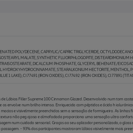
GENATED POLYDECENE, CAPRYLIC/CAPRIC TRIGLYCERIDE, OCTYLDODECAN
SOSTEARYL MALATE, SYNTHETIC FLUORPHLOGOPITE, DISTEARDIMONIUM 
TRAISOSTEARATE, DICALCIUM PHOSPHATE, GLYCERYL BEHENATE/EICOSA
YL HYDROXYHYDROCINNAMATE, STEARALKONIUM HECTORITE, MENTHOL, P
(BLUE 1 LAKE), CI 77491 (IRON OXIDES), CI 77492 (IRON OXIDES), CI 77891 (TIT
ss de Lábios Filler Supreme 100 Cinnamon Glazed. Desenvolvido num tom castan
s envolve num brilho intenso. Enriquecida com péptidos e ácido h ialurónico
, macios e visivelmente preenchidos sem a sensação de formigueiro. As linhas 
 textura não peg ajosa e almofadada proporciona uma sensação ultra confort
agem num cuidado sensorial. Graças ao seu aplicador personalizado, o gloss
a passagem. - 93% dos participantes mostraram lábios visivelmente mais pre