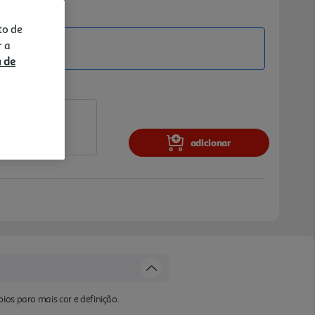
to de
ine
r a
a de
adicionar
ios para mais cor e definição.