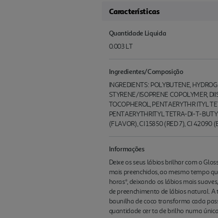
Características
Quantidade Liquida
0.003 LT
Ingredientes/Composição
INGREDIENTS: POLYBUTENE, HYDRO
STYRENE/ISOPRENE COPOLYMER, DII
TOCOPHEROL, PENTAERYTHR ITYL TE
PENTAERYTHRITYL TETRA-DI-T-BUT
(FLAVOR), CI 15850 (RED 7), CI 42090 
Informações
Deixe os seus lábios brilhar com o Glo
mais preenchidos, ao mesmo tempo que o
horas*, deixando os lábios mais suaves
de preenchimento de lábios natural. A
baunilha de coco transforma cada pass
quantidade cer ta de brilho numa únic