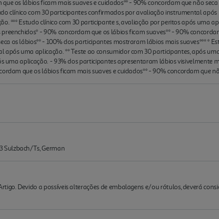
 que os lábios ficam mais suaves e cuidados** - 90% concordam que não seca o
udo clínico com 30 participantes confirmados por avaliação instrumental após
o. *** Estudo clínico com 30 participante s, avaliação por peritos após uma ap
 preenchidos* - 90% concordam que os lábios ficam suaves** - 90% concordam
a os lábios** - 100% dos participantes mostraram lábios mais suaves*** * Est
 após uma aplicação. ** Teste ao consumidor com 30 participantes, após uma a
após uma aplicação. - 93% dos participantes apresentaram lábios visivelmente
ncordam que os lábios ficam mais suaves e cuidados** - 90% concordam que n
3 Sulzbach/Ts, German
rtigo. Devido a possíveis alterações de embalagens e/ou rótulos, deverá cons