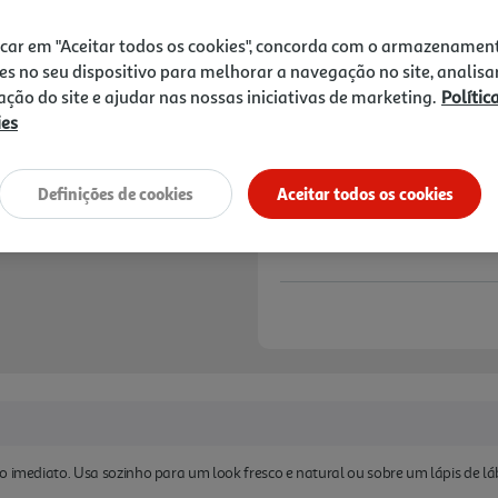
3,99 €
icar em "Aceitar todos os cookies", concorda com o armazenamen
-10% Imediato Exclusivo Onl
es no seu dispositivo para melhorar a navegação no site, analisa
De 2/8/2026 a 1/9/2026
zação do site e ajudar nas nossas iniciativas de marketing.
Polític
ies
Notas de preparação
Definições de cookies
Aceitar todos os cookies
o imediato. Usa sozinho para um look fresco e natural ou sobre um lápis de láb