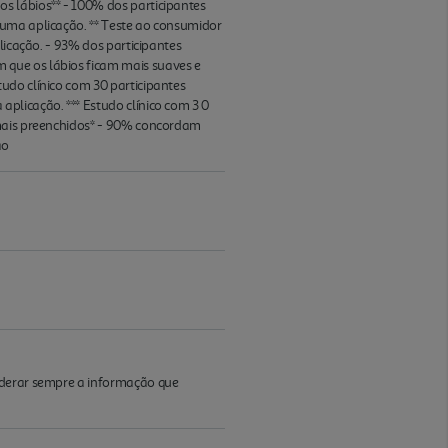
s lábios** - 100% dos participantes
 uma aplicação. ** Teste ao consumidor
licação. - 93% dos participantes
 que os lábios ficam mais suaves e
udo clínico com 30 participantes
plicação. *** Estudo clínico com 3 0
 mais preenchidos* - 90% concordam
ão
iderar sempre a informação que