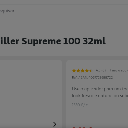
squisar
Filler Supreme 100 32ml
4.5
(8)
Faça a sua 
Leu
8
Ref. / EAN:
4059729588722
avaliações.
Link
Use o aplicador para um to
para
look fresco e natural ou sob
a
mesma
definição.
página.
1330 €/Lt
Next