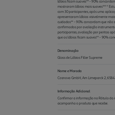
lábios ficam suaves** - 90% concordam
mostraram lábios mais suaves*** * Est
com 30 participantes, após uma aplicaçã
apresentaram lábios visivelmente mais
cuidados** - 90% concordam que não sec
confirmados por avaliação instrumental
participantes, avaliação por peritos 
que os lábios ficam suaves** - 90% co
Denominação
Gloss de Lábios Filler Supreme
Nome e Morada
Cosnova GmbH, Am Limeparck 2, 6584
Informação Adicional
Confirmar a informação no Rótulo do A
acompanha o produto que recebe.