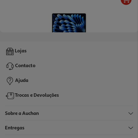
Macbook Air 13" Apple (m5/24gb/1tb Midnight)
Lojas
1999.99 €/un
Contacto
1.999,99 €
Ajuda
Trocas e Devoluções
Sobre a Auchan
Entregas