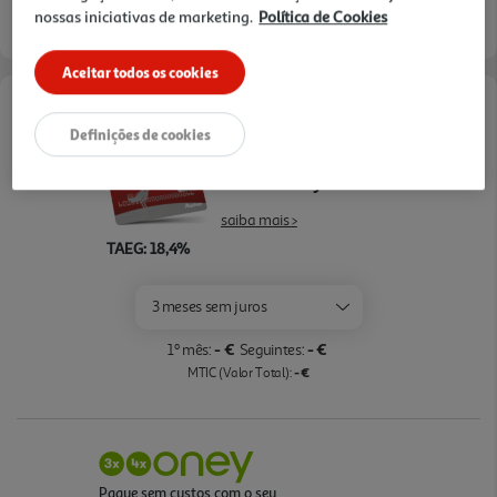
nossas iniciativas de marketing.
Política de Cookies
Entrega estimada entre
24/08/2026 e 25/08/2026
Aceitar todos os cookies
Opções de Financiamento
Definições de cookies
Pague com o seu
Cartão Oney Auchan
saiba mais >
TAEG: 18,4%
3 meses sem juros
- €
- €
1º mês:
Seguintes:
- €
MTIC (Valor Total):
Pague sem custos com o seu