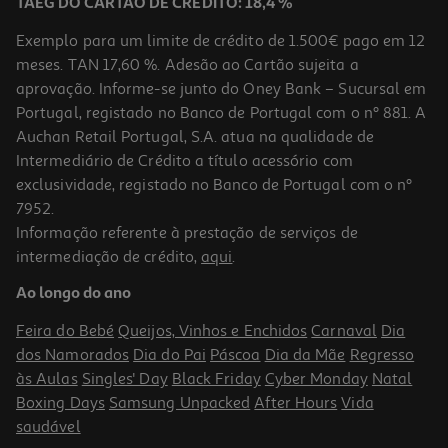
TAEG DO CARTÃO DE CRÉDITO: 18,4 %
Exemplo para um limite de crédito de 1.500€ pago em 12
meses. TAN 17,60 %. Adesão ao Cartão sujeita a
aprovação. Informe-se junto do Oney Bank – Sucursal em
Portugal, registado no Banco de Portugal com o nº 881. A
Auchan Retail Portugal, S.A. atua na qualidade de
Intermediário de Crédito a título acessório com
exclusividade, registado no Banco de Portugal com o nº
7952.
Informação referente à prestação de serviços de
intermediação de crédito,
aqui
.
Macbook Air 15" Apple (m5/24gb/1tb Midnight)
Ao longo do ano
2299.99 €/un
Feira do Bebé
Queijos, Vinhos e Enchidos
Carnaval
Dia
2.299,99 €
dos Namorados
Dia do Pai
Páscoa
Dia da Mãe
Regresso
às Aulas
Singles' Day
Black Friday
Cyber Monday
Natal
Boxing Days
Samsung Unpacked
After Hours
Vida
saudável