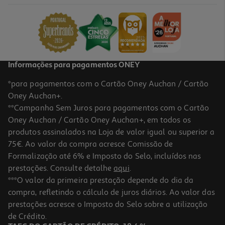
1779.99 €/un
1.779,99 €
Informações para pagamentos ONEY
*para pagamentos com o Cartão Oney Auchan / Cartão
Oney Auchan+.
**Campanha Sem Juros para pagamentos com o Cartão
Oney Auchan / Cartão Oney Auchan+, em todos os
produtos assinalados na Loja de valor igual ou superior a
75€. Ao valor da compra acresce Comissão de
Formalização até 6% e Imposto do Selo, incluídos nas
prestações. Consulte detalhe
aqui
.
Macbook Air 13" Apple (m5/24gb/1tb Sky Blue)
***O valor da primeira prestação depende do dia da
compra, refletindo o cálculo de juros diários. Ao valor das
1999.99 €/un
prestações acresce o Imposto do Selo sobre a utilização
1.999,99 €
de Crédito.