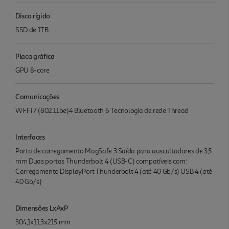
Disco rígido
SSD de 1TB
Placa gráfica
GPU 8-core
Comunicações
Wi-Fi 7 (802.11be)4 Bluetooth 6 Tecnologia de rede Thread
Interfaces
Porta de carrega­mento MagSafe 3 Saída para auscultadores de 3,5
mm Duas portas Thunderbolt 4 (USB-C) compatíveis com:
Carrega­mento DisplayPort Thunderbolt 4 (até 40 Gb/s) USB 4 (até
40 Gb/s)
Dimensões LxAxP
304,1x11,3x215 mm