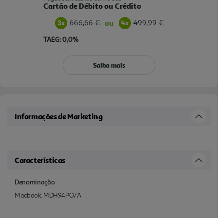
Cartão de Débito ou Crédito
666,66 €
499,99 €
ou
TAEG: 0,0%
Saiba mais
Informações de Marketing
-
Características
Denominação
Macbook, MDH94PO/A