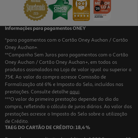
2,79 €
Informações para pagamentos ONEY
*para pagamentos com o Cartão Oney Auchan / Cartão
Oney Auchan+.
**Campanha Sem Juros para pagamentos com o Cartão
Oney Auchan / Cartão Oney Auchan+, em todos os
produtos assinalados na Loja de valor igual ou superior a
75€. Ao valor da compra acresce Comissão de
Formalização até 6% e Imposto do Selo, incluídos nas
prestações. Consulte detalhe
aqui
.
3.7
(3)
Bálsamo De Lábios Catrice Peptide Bliss Glossy 040 10ml
***O valor da primeira prestação depende do dia da
compra, refletindo o cálculo de juros diários. Ao valor das
399 €/Lt
prestações acresce o Imposto do Selo sobre a utilização
3,99 €
de Crédito.
TAEG DO CARTÃO DE CRÉDITO: 18,4 %