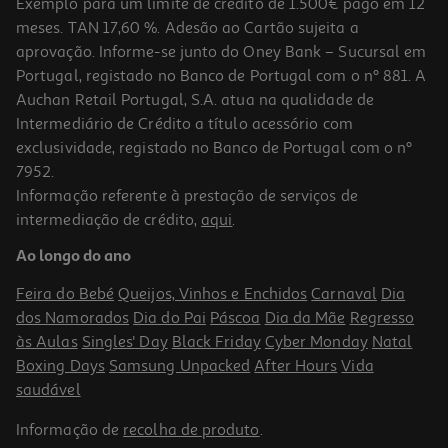
Exemplo para um limite de crédito de 1.500€ pago em 12
meses. TAN 17,60 %. Adesão ao Cartão sujeita a
aprovação. Informe-se junto do Oney Bank – Sucursal em
Portugal, registado no Banco de Portugal com o nº 881. A
Auchan Retail Portugal, S.A. atua na qualidade de
Intermediário de Crédito a título acessório com
exclusividade, registado no Banco de Portugal com o nº
7952.
Informação referente à prestação de serviços de
intermediação de crédito,
aqui
.
Lápis De Lábios Catrice Plumping 210 035g
Ao longo do ano
1495 €/Kg
Feira do Bebé
Queijos, Vinhos e Enchidos
Carnaval
Dia
2,99 €
dos Namorados
Dia do Pai
Páscoa
Dia da Mãe
Regresso
às Aulas
Singles' Day
Black Friday
Cyber Monday
Natal
Boxing Days
Samsung Unpacked
After Hours
Vida
saudável
Informação de
recolha de produto
.