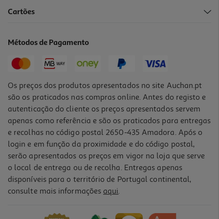
4.2
(10)
Cartões
Lápis De Lábios Catrice Gel Glide Ll 050 15g
186 €/Kg
Métodos de Pagamento
2,79 €
Os preços dos produtos apresentados no site Auchan.pt
são os praticados nas compras online. Antes do registo e
autenticação do cliente os preços apresentados servem
apenas como referência e são os praticados para entregas
e recolhas no código postal 2650-435 Amadora. Após o
login e em função da proximidade e do código postal,
serão apresentados os preços em vigor na loja que serve
o local de entrega ou de recolha. Entregas apenas
disponíveis para o território de Portugal continental,
4.1
(9)
consulte mais informações
aqui
.
Lápis De Lábios Catrice Gel Glide Ll 090 15g
1395 €/Kg