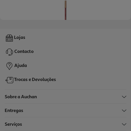
4.1
(9)
Lápis De Lábios Catrice Gel Glide Ll 020 15g
Lojas
1395 €/Kg
Contacto
2,79 €
Ajuda
Trocas e Devoluções
Sobre a Auchan
Entregas
Serviços