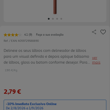
4.1
(9)
Faça a sua avaliação
Leu
9
Ref. / EAN:
4059729588890
avaliações.
Link
Delineie os seus lábios com delineador de lábios
para
para um visual definido e depois aplique bálsamo
a
ver
mesma
de lábios, gloss ou batom conforme desejar. Para
mais
página.
um efeito mais volumoso, preencha o lábio por
1395 €/Kg
inteiro com delineador de lábios antes de aplicar o
seu produt o de lábios favorito.
2,79 €
-10% Imediato Exclusivo Online
De 2/8/2026 a 1/9/2026