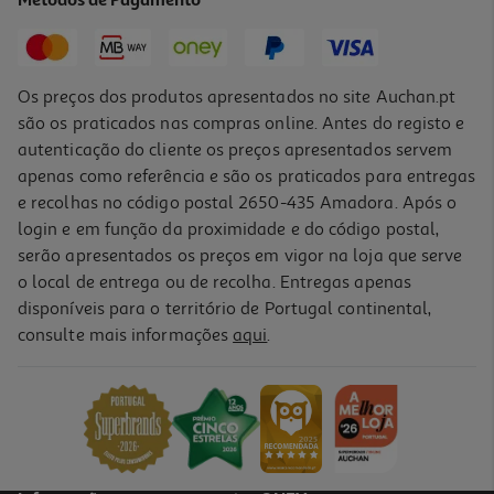
Métodos de Pagamento
Price reduced from
to
6,99 €
3,49 €
Promoção
Os preços dos produtos apresentados no site Auchan.pt
são os praticados nas compras online. Antes do registo e
autenticação do cliente os preços apresentados servem
apenas como referência e são os praticados para entregas
e recolhas no código postal 2650-435 Amadora. Após o
login e em função da proximidade e do código postal,
serão apresentados os preços em vigor na loja que serve
o local de entrega ou de recolha. Entregas apenas
disponíveis para o território de Portugal continental,
consulte mais informações
aqui
.
Gel Banho Natural Honey Derma Care Nutritivo 650 Ml
9.68 €/Lt
6,29 €