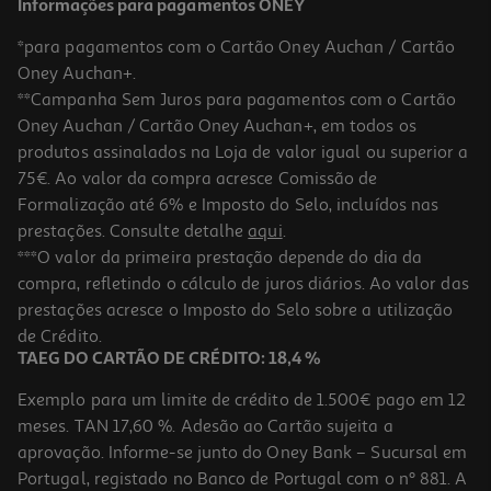
Informações para pagamentos ONEY
*para pagamentos com o Cartão Oney Auchan / Cartão
Oney Auchan+.
**Campanha Sem Juros para pagamentos com o Cartão
Oney Auchan / Cartão Oney Auchan+, em todos os
produtos assinalados na Loja de valor igual ou superior a
75€. Ao valor da compra acresce Comissão de
Formalização até 6% e Imposto do Selo, incluídos nas
prestações. Consulte detalhe
aqui
.
5.0
(1)
Gel Banho Natural Honey Sensations Argão 650ml
***O valor da primeira prestação depende do dia da
compra, refletindo o cálculo de juros diários. Ao valor das
9.68 €/Lt
prestações acresce o Imposto do Selo sobre a utilização
6,29 €
de Crédito.
TAEG DO CARTÃO DE CRÉDITO: 18,4 %
Exemplo para um limite de crédito de 1.500€ pago em 12
meses. TAN 17,60 %. Adesão ao Cartão sujeita a
aprovação. Informe-se junto do Oney Bank – Sucursal em
Portugal, registado no Banco de Portugal com o nº 881. A