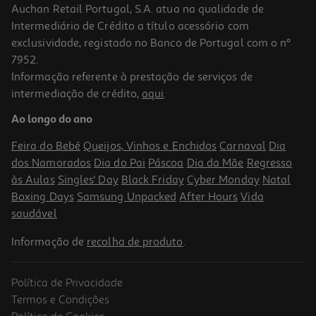
Auchan Retail Portugal, S.A. atua na qualidade de
Intermediário de Crédito a título acessório com
exclusividade, registado no Banco de Portugal com o nº
7952.
Informação referente à prestação de serviços de
4.0
(1)
intermediação de crédito,
aqui
.
Gel De Banho Vaseline Smooth Care 700ml
Ao longo do ano
4.27 €/Lt
Feira do Bebé
Queijos, Vinhos e Enchidos
Carnaval
Dia
2,99 €
dos Namorados
Dia do Pai
Páscoa
Dia da Mãe
Regresso
às Aulas
Singles' Day
Black Friday
Cyber Monday
Natal
Boxing Days
Samsung Unpacked
After Hours
Vida
saudável
Informação de
recolha de produto
.
Política de Privacidade
Termos e Condições
Política de Cookies