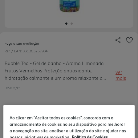
Faça a sua avaliação
Ref. / EAN:
5061015258904
Bubble Tea - Gel de banho - Aroma Limonada
Frutos Vermelhos Proteção antioxidante,
ver
hidratação calmante e um aroma relaxante a
mais
frutos vermelhos para despertar os sentidos.
85.8 €/Lt
4,29 €
Ao clicar em "Aceitar todos os cookies", concorda com o
armazenamento de cookies no seu dispositivo para melhorar
Notas de preparação
a navegação no site, analisar a utilização do site e ajudar nas
nossas iniciativas de marketing.
Política de Cookies