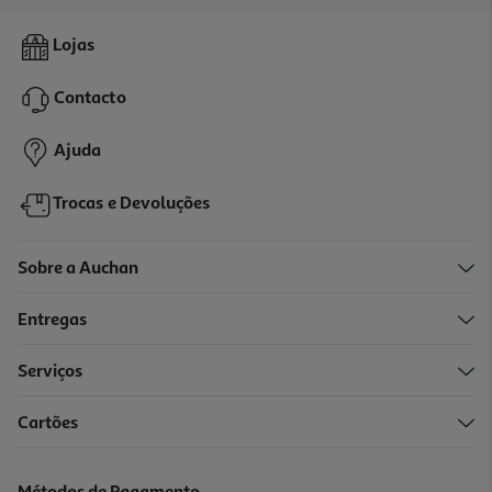
Gel De Banho Hot Rose Limonada Manga 500ml
Lojas
8.58 €/Lt
Contacto
4,29 €
Ajuda
Trocas e Devoluções
Sobre a Auchan
Entregas
-50%
Serviços
4.8
(240)
Cartões
Gel De Banho Lpm Monoi 650ml
5.37 €/Lt