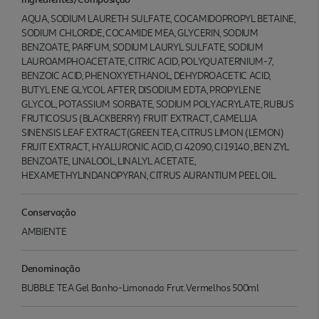
AQUA, SODIUM LAURETH SULFATE, COCAMIDOPROPYL BETAINE,
SODIUM CHLORIDE, COCAMIDE MEA, GLYCERIN, SODIUM
BENZOATE, PARFUM, SODIUM LAURYL SULFATE, SODIUM
LAUROAMPHOACETATE, CITRIC ACID, POLYQUATERNIUM-7,
BENZOIC ACID, PHENOXYETHANOL, DEHYDROACETIC ACID,
BUTYL ENE GLYCOL AFTER, DISODIUM EDTA, PROPYLENE
GLYCOL, POTASSIUM SORBATE, SODIUM POLYACRYLATE, RUBUS
FRUTICOSUS (BLACKBERRY) FRUIT EXTRACT, CAMELLIA
SINENSIS LEAF EXTRACT(GREEN TEA, CITRUS LIMON (LEMON)
FRUIT EXTRACT, HYALURONIC ACID, CI 42090, CI 19140 , BEN ZYL
BENZOATE, LINALOOL, LINALYL ACETATE,
HEXAMETHYLINDANOPYRAN, CITRUS AURANTIUM PEEL OIL.
Conservação
AMBIENTE
Denominação
BUBBLE TEA Gel Banho-Limonada Frut.Vermelhos 500ml