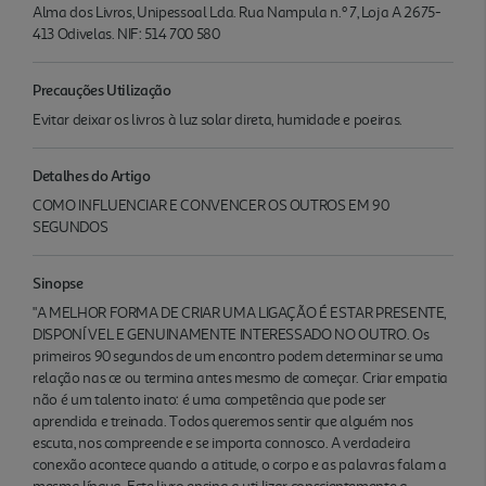
Alma dos Livros, Unipessoal Lda. Rua Nampula n.º 7, Loja A 2675-
413 Odivelas. NIF: 514 700 580
Precauções Utilização
Evitar deixar os livros à luz solar direta, humidade e poeiras.
Detalhes do Artigo
COMO INFLUENCIAR E CONVENCER OS OUTROS EM 90
SEGUNDOS
Sinopse
"A MELHOR FORMA DE CRIAR UMA LIGAÇÃO É ESTAR PRESENTE,
DISPONÍ VEL E GENUINAMENTE INTERESSADO NO OUTRO. Os
primeiros 90 segundos de um encontro podem determinar se uma
relação nas ce ou termina antes mesmo de começar. Criar empatia
não é um talento inato: é uma competência que pode ser
aprendida e treinada. Todos queremos sentir que alguém nos
escuta, nos compreende e se importa connosco. A verdadeira
conexão acontece quando a atitude, o corpo e as palavras falam a