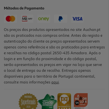
14.31 €/un
Métodos de Pagamento
15,90 €
PVP de editor
14,31 €
Os preços dos produtos apresentados no site Auchan.pt
são os praticados nas compras online. Antes do registo e
autenticação do cliente os preços apresentados servem
apenas como referência e são os praticados para entregas
e recolhas no código postal 2650-435 Amadora. Após o
login e em função da proximidade e do código postal,
-10%
serão apresentados os preços em vigor na loja que serve
o local de entrega ou de recolha. Entregas apenas
disponíveis para o território de Portugal continental,
consulte mais informações
aqui
.
Livro A Coragem De Não Agradar
14.85 €/un
16,50 €
PVP de editor
14,85 €