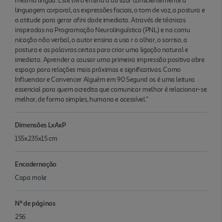
mesma língua. Este livro ensina a uti lizar conscientemente a
linguagem corporal, as expressões faciais, o tom de voz, a postura e
a atitude para gerar afini dade imediata. Através de técnicas
inspiradas na Programação Neurolinguística (PNL) e na comu
nicação não verbal, o autor ensina a usa r o olhar, o sorriso, a
postura e as palavras certas para criar uma ligação natural e
imediata. Aprender a causar uma primeira impressão positiva abre
espaço para relações mais próximas e significativas. Como
Influenciar e Convencer Alguém em 90 Segund os é uma leitura
essencial para quem acredita que comunicar melhor é relacionar-se
melhor, de forma simples, humana e acessível."
Dimensões LxAxP
155x235x15 cm
Encadernação
Capa mole
Nº de páginas
256