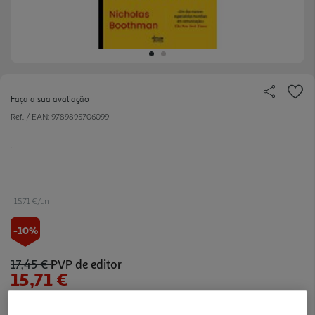
Faça a sua avaliação
Ref. / EAN:
9789895706099
.
15.71 €/un
-10%
17,45 €
PVP de editor
15,71 €
Notas de preparação