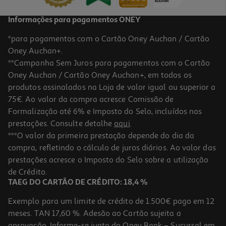
Informações para pagamentos ONEY
*para pagamentos com o Cartão Oney Auchan / Cartão
Oney Auchan+.
**Campanha Sem Juros para pagamentos com o Cartão
Oney Auchan / Cartão Oney Auchan+, em todos os
-10%
produtos assinalados na Loja de valor igual ou superior a
75€. Ao valor da compra acresce Comissão de
Formalização até 6% e Imposto do Selo, incluídos nas
prestações. Consulte detalhe
aqui
.
Livro Quando Todos Sabem Que Todos Sabem De Steven Pinker
***O valor da primeira prestação depende do dia da
compra, refletindo o cálculo de juros diários. Ao valor das
19.71 €/un
prestações acresce o Imposto do Selo sobre a utilização
21,90 €
PVP de editor
19,71 €
de Crédito.
TAEG DO CARTÃO DE CRÉDITO: 18,4 %
Exemplo para um limite de crédito de 1.500€ pago em 12
meses. TAN 17,60 %. Adesão ao Cartão sujeita a
aprovação. Informe-se junto do Oney Bank – Sucursal em