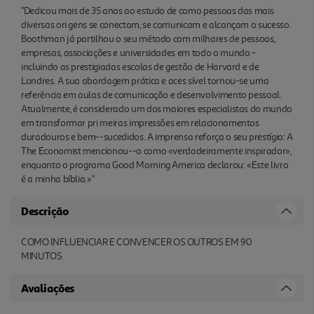
"Dedicou mais de 35 anos ao estudo de como pessoas das mais
diversas ori gens se conectam, se comunicam e alcançam o sucesso.
Boothman já partilhou o seu método com milhares de pessoas,
empresas, associações e universidades em todo o mundo -
incluindo as prestigiadas escolas de gestão de Harvard e de
Londres. A sua abordagem prática e aces sível tornou-se uma
referência em aulas de comunicação e desenvolvimento pessoal.
Atualmente, é considerado um dos maiores especialistas do mundo
em transformar pri meiras impressões em relacionamentos
duradouros e bem--sucedidos. A imprensa reforça o seu prestígio: A
The Economist mencionou--o como «verdadeiramente inspirador»,
enquanto o programa Good Morning America declarou: «Este livro
é a minha bíblia.»"
Descrição
COMO INFLUENCIAR E CONVENCER OS OUTROS EM 90
MINUTOS
Avaliações