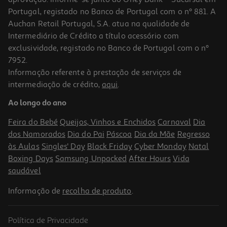
Portugal, registado no Banco de Portugal com o nº 881. A
Auchan Retail Portugal, S.A. atua na qualidade de
Intermediário de Crédito a título acessório com
-10%
exclusividade, registado no Banco de Portugal com o nº
7952.
Informação referente à prestação de serviços de
intermediação de crédito,
aqui
.
Livro O Código Da Inteligência De Augusto Cury
Ao longo do ano
14.94 €/un
16,60 €
PVP de editor
Feira do Bebé
Queijos, Vinhos e Enchidos
Carnaval
Dia
14,94 €
dos Namorados
Dia do Pai
Páscoa
Dia da Mãe
Regresso
às Aulas
Singles' Day
Black Friday
Cyber Monday
Natal
Boxing Days
Samsung Unpacked
After Hours
Vida
saudável
Informação de
recolha de produto
.
Política de Privacidade