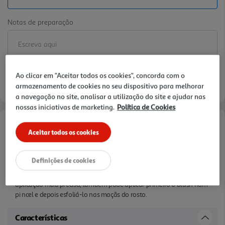
Notas de preparação
Ao clicar em "Aceitar todos os cookies", concorda com o
armazenamento de cookies no seu dispositivo para melhorar
a navegação no site, analisar a utilização do site e ajudar nas
nossas iniciativas de marketing.
Política de Cookies
Informações de Marketing
Aceitar todos os cookies
Basta passar o stick diretamente nas maçãs do rosto ou lábios e
Definições de cookies
misturá-lo com um pincel ou com os dedos. A textura cremosa
desliza suavemente na pele e derrete instantaneamente. Para uma
aplicação mais precisa, também pode aplicar primeiro o blush num
pi ncel e depois esfoliá-lo nas maçãs do rosto.
Características