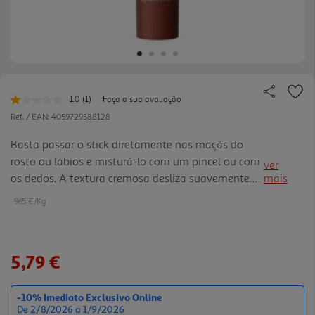
1.0
(1)
Faça a sua avaliação
Leu
uma
Ref. / EAN:
4059729588128
avaliação.
Link
Basta passar o stick diretamente nas maçãs do
para
rosto ou lábios e misturá-lo com um pincel ou com
a
ver
mesma
os dedos. A textura cremosa desliza suavemente
mais
página.
na pele e derrete instantaneamente. Para uma
965 €/Kg
aplicação mais precisa, também pode aplicar
primeiro o blush num pi ncel e depois esfoliá-lo nas
maçãs do rosto.
5,79 €
-10% Imediato Exclusivo Online
De 2/8/2026 a 1/9/2026