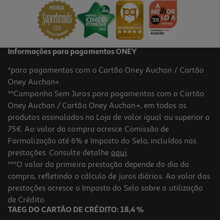
5,79 €
Informações para pagamentos ONEY
*para pagamentos com o Cartão Oney Auchan / Cartão
Oney Auchan+.
**Campanha Sem Juros para pagamentos com o Cartão
Oney Auchan / Cartão Oney Auchan+, em todos os
produtos assinalados na Loja de valor igual ou superior a
75€. Ao valor da compra acresce Comissão de
Formalização até 6% e Imposto do Selo, incluídos nas
prestações. Consulte detalhe
aqui
.
1.0
(1)
Stick De Contorno Catrice Sculpt & Charm 020 55g
***O valor da primeira prestação depende do dia da
compra, refletindo o cálculo de juros diários. Ao valor das
965 €/Kg
prestações acresce o Imposto do Selo sobre a utilização
5,79 €
de Crédito.
TAEG DO CARTÃO DE CRÉDITO: 18,4 %