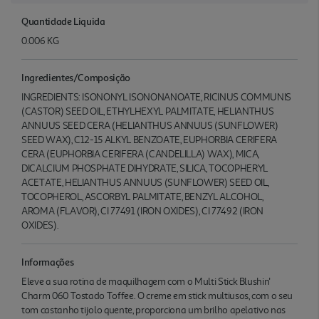
Quantidade Liquida
0.006 KG
Ingredientes/Composição
INGREDIENTS: ISONONYL ISONONANOATE, RICINUS COMMUNIS
(CASTOR) SEED OIL, ETHYLHEXYL PALMITATE, HELIANTHUS
ANNUUS SEED CERA (HELIANTHUS ANNUUS (SUNFLOWER)
SEED WAX), C12-15 ALKYL BENZOATE, EUPHORBIA CERIFERA
CERA (EUPHORBIA CERIFERA (CANDELILLA) WAX), MICA,
DICALCIUM PHOSPHATE DIHYDRATE, SILICA, TOCOPHERYL
ACETATE, HELIANTHUS ANNUUS (SUNFLOWER) SEED OIL,
TOCOPHEROL, ASCORBYL PALMITATE, BENZYL ALCOHOL,
AROMA (FLAVOR), CI 77491 (IRON OXIDES), CI 77492 (IRON
OXIDES).
Informações
Eleve a sua rotina de maquilhagem com o Multi Stick Blushin'
Charm 060 Tostado Toffee. O creme em stick multiusos, com o seu
tom castanho tijolo quente, proporciona um brilho apelativo nas