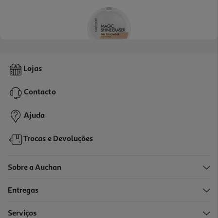
3.9
(16)
Pó Compacto Catrice Gel Pó Matificante 10g
Lojas
629 €/Kg
Contacto
6,29 €
Ajuda
Trocas e Devoluções
Sobre a Auchan
Entregas
Serviços