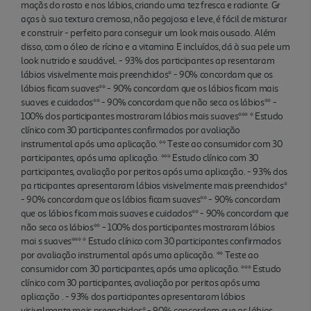
maçãs do rosto e nos lábios, criando uma tez fresca e radiante. Gr
aças à sua textura cremosa, não pegajosa e leve, é fácil de misturar
e construir - perfeito para conseguir um look mais ousado. Além
disso, com o óleo de rícino e a vitamina E incluídos, dá à sua pele um
look nutrido e saudável. - 93% dos participantes ap resentaram
lábios visivelmente mais preenchidos* - 90% concordam que os
lábios ficam suaves** - 90% concordam que os lábios ficam mais
suaves e cuidados** - 90% concordam que não seca os lábios** -
100% dos participantes mostraram lábios mais suaves*** * Estudo
clínico com 30 participantes confirmados por avaliação
instrumental após uma aplicação. ** Teste ao consumidor com 30
participantes, após uma aplicação. *** Estudo clínico com 30
participantes, avaliação por peritos após uma aplicação. - 93% dos
pa rticipantes apresentaram lábios visivelmente mais preenchidos*
- 90% concordam que os lábios ficam suaves** - 90% concordam
que os lábios ficam mais suaves e cuidados** - 90% concordam que
não seca os lábios** - 100% dos participantes mostraram lábios
mai s suaves*** * Estudo clínico com 30 participantes confirmados
por avaliação instrumental após uma aplicação. ** Teste ao
consumidor com 30 participantes, após uma aplicação. *** Estudo
clínico com 30 participantes, avaliação por peritos após uma
aplicação . - 93% dos participantes apresentaram lábios
visivelmente mais preenchidos* - 90% concordam que os lábios