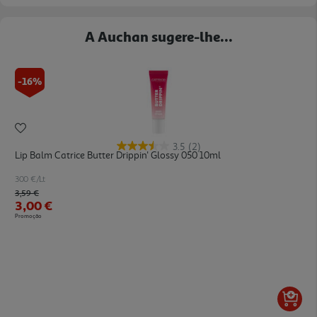
A Auchan sugere-lhe...
-16%
3.5
(2)
Lip Balm Catrice Butter Drippin' Glossy 050 10ml
300 €/Lt
Price reduced from
to
3,59 €
3,00 €
Promoção