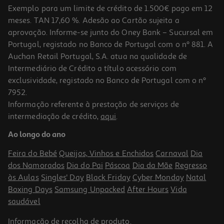
Exemplo para um limite de crédito de 1.500€ pago em 12
meses. TAN 17,60 %. Adesão ao Cartão sujeita a
aprovação. Informe-se junto do Oney Bank – Sucursal em
Portugal, registado no Banco de Portugal com o nº 881. A
Auchan Retail Portugal, S.A. atua na qualidade de
Intermediário de Crédito a título acessório com
exclusividade, registado no Banco de Portugal com o nº
7952.
Informação referente à prestação de serviços de
intermediação de crédito,
aqui
.
Batom Mate Catrice Blur-Real 060 3g
Ao longo do ano
1763.33 €/Kg
Feira do Bebé
Queijos, Vinhos e Enchidos
Carnaval
Dia
5,29 €
dos Namorados
Dia do Pai
Páscoa
Dia da Mãe
Regresso
às Aulas
Singles' Day
Black Friday
Cyber Monday
Natal
Boxing Days
Samsung Unpacked
After Hours
Vida
saudável
Informação de
recolha de produto
.