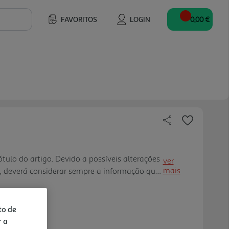
FAVORITOS
LOGIN
0,00 €
tulo do artigo. Devido a possíveis alterações
ver
mais
, deverá considerar sempre a informação que
ecebe.
to de
r a