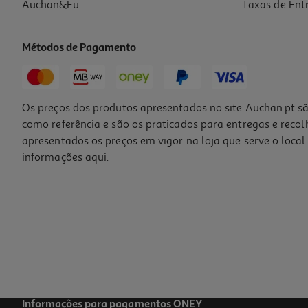
Auchan&Eu
Taxas de Ent
Métodos de Pagamento
Os preços dos produtos apresentados no site Auchan.pt sã
como referência e são os praticados para entregas e reco
apresentados os preços em vigor na loja que serve o local 
informações
aqui
.
Pack 2 Meias Fpf Chulé Tam.36-40 Escudo
23 €/un
23,00 €
Informações para pagamentos ONEY