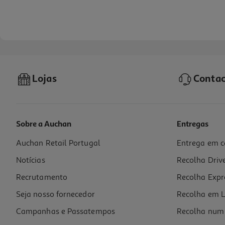
Lojas
Contac
Sobre a Auchan
Entregas
Auchan Retail Portugal
Entrega em c
Meias Fpf Chulé Tam.36-40 Escudo
Notícias
Recolha Driv
14 €/un
Recrutamento
Recolha Expr
14,00 €
Seja nosso fornecedor
Recolha em L
Campanhas e Passatempos
Recolha num 