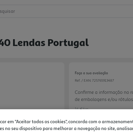
squisar
40 Lendas Portugal
Faça a sua avaliação
Ref. / EAN:
725765913487
Confirme a informação no ró
de embalagens e/ou rótulos
acompanha o produto que r
14 €/un
icar em "Aceitar todos os cookies", concorda com o armazenamen
es no seu dispositivo para melhorar a navegação no site, analisa
Next