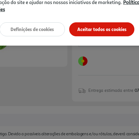
14,00 €
zação do site e ajudar nas nossas iniciativas de marketing.
Polític
ies
Notas de preparação
Definições de cookies
Aceitar todos os cookies
Entrega estimada entre
07
tigo. Devido a possíveis alterações de embalagens e/ou rótulos, deverá consi