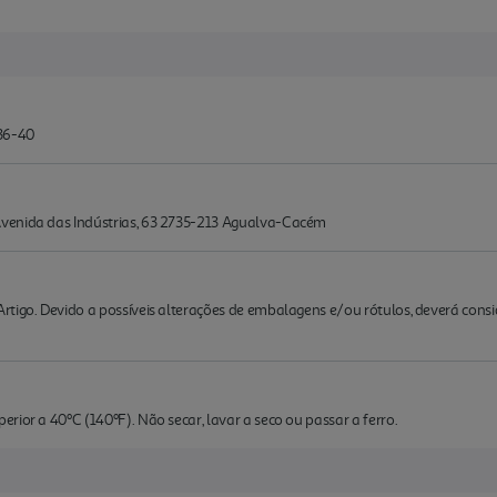
36-40
venida das Indústrias, 63 2735-213 Agualva-Cacém
rtigo. Devido a possíveis alterações de embalagens e/ou rótulos, deverá cons
rior a 40ºC (140ºF). Não secar, lavar a seco ou passar a ferro.