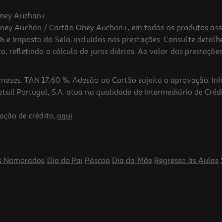
ney Auchan+.
 Auchan / Cartão Oney Auchan+, em todos os produtos assina
 e Imposto do Selo, incluídos nas prestações. Consulte detal
 refletindo o cálculo de juros diários. Ao valor das prestações
meses. TAN 17,60 %. Adesão ao Cartão sujeita a aprovação. In
ail Portugal, S.A. atua na qualidade de Intermediário de Crédi
ação de crédito,
aqui
.
s Namorados
Dia do Pai
Páscoa
Dia da Mãe
Regresso às Aulas