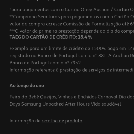
*para pagamentos com o Cartão Oney Auchan / Cartão O
**Campanha Sem Juros para pagamentos com o Cartão Oney
valor da compra acresce Comissão de Formalização até 6%
***O valor da primeira prestação depende do dia da compra,
TAEG DO CARTÃO DE CRÉDITO: 18,4 %
Exemplo para um limite de crédito de 1.500€ pago em 12 
registado no Banco de Portugal com o nº 881. A Auchan Ret
Banco de Portugal com o nº 7952.
Informação referente à prestação de serviços de intermedi
Pack 2 Meias Fpf Chulé Tam.40-46 Escudo
Ao longo do ano
23 €/un
Feira do Bebé
Queijos, Vinhos e Enchidos
Carnaval
Dia do
23,00 €
Days
Samsung Unpacked
After Hours
Vida saudável
Informação de
recolha de produto
.