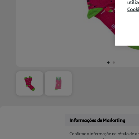
utili
Cook
Informações de Marketing
Confirme a informação no rótulo do ar