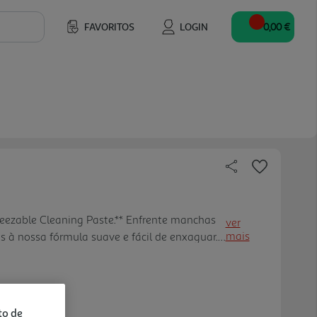
FAVORITOS
LOGIN
0,00 €
ueezable Cleaning Paste.** Enfrente manchas
ver
mais
as à nossa fórmula suave e fácil de enxaguar.
o permite aplicar a pasta diretamente onde
 sem complica ções. Eficaz em: fornos, placas
os, plástico (uPVC), azulejos, tênis, chuveiros,
s pintadas, barcos, latão. e muito mais!
to de