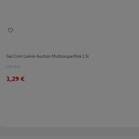
Gel Com Lixívia Auchan Multissuperfície 1.5l
0.86 €/Lt
1,29 €