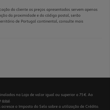
icação do cliente os preços apresentados servem apenas
nção da proximidade e do código postal, serão
erritório de Portugal continental, consulte mais
lados na Loja de valor igual ou superior a 75€. Ao
he
aqui
.
 acresce o Imposto do Selo sobre a utilização de Crédito.