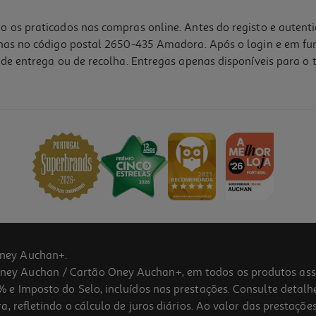
o os praticados nas compras online. Antes do registo e autent
lhas no código postal 2650-435 Amadora. Após o login e em fu
de entrega ou de recolha. Entregas apenas disponíveis para o t
ney Auchan+.
 Auchan / Cartão Oney Auchan+, em todos os produtos assina
 e Imposto do Selo, incluídos nas prestações. Consulte detal
 refletindo o cálculo de juros diários. Ao valor das prestações