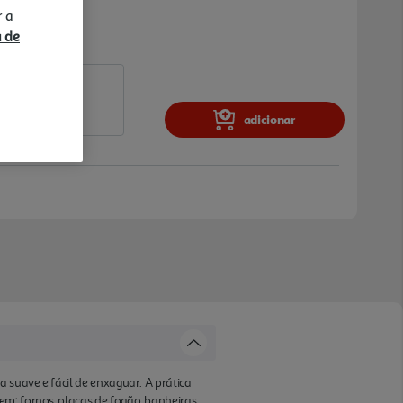
r a
a de
adicionar
 suave e fácil de enxaguar. A prática
m: fornos, placas de fogão, banheiras,