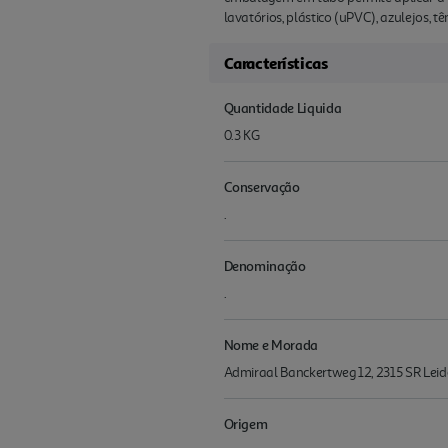
lavatórios, plástico (uPVC), azulejos, tê
Características
Quantidade Liquida
0.3 KG
Conservação
.
Denominação
.
Nome e Morada
Admiraal Banckertweg 12, 2315 SR Leid
Origem