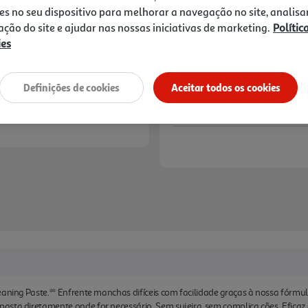
3,99 €
es no seu dispositivo para melhorar a navegação no site, analisa
zação do site e ajudar nas nossas iniciativas de marketing.
Polític
Notas de preparação
ies
Definições de cookies
Aceitar todos os cookies
aning Paste.** Enfrente manchas difíceis com facilidade graças à nossa fórmula
sta diretamente onde for necessário. Sem sujeira, sem complica ções. Eficaz e