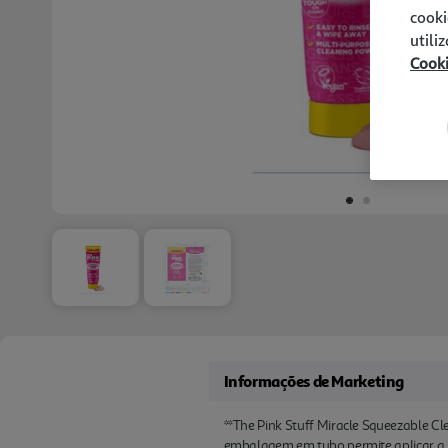
cooki
utili
Cook
Informações de Marketing
**The Pink Stuff Miracle Squeezable Cle
embalagem em tubo permite aplicar a pa