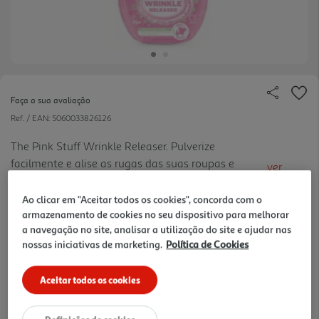
Faça a sua avaliação
Ref. / EAN:
5060033826126
The Pink Stuff Wrinkle Releaser. Pulverize
facilmente e alise as rugas das suas roupas e
ver
tecidos - como se tivesse um ferro de passar dentro
mais
de uma garrafa.
Ao clicar em "Aceitar todos os cookies", concorda com o
7.98 €/Lt
armazenamento de cookies no seu dispositivo para melhorar
a navegação no site, analisar a utilização do site e ajudar nas
nossas iniciativas de marketing.
Política de Cookies
3,99 €
Aceitar todos os cookies
Notas de preparação