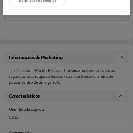
Definições de cookies
Informações de Marketing
The Pink Stuff Wrinkle Releaser. Pulverize facilmente e alise as
rugas das suas roupas e tecidos - como se tivesse um ferro de
passar dentro de uma garrafa.
Características
Quantidade Liquida
0.5 LT
Conservação