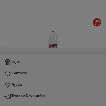
4.7
(12)
Água Auchan Roupa Perfumada Para Ferro De Engomar 5l
Lojas
0.5 €/Lt
Contacto
2,49 €
Ajuda
Trocas e Devoluções