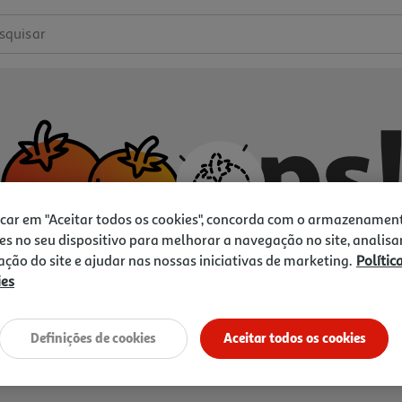
squisar
icar em "Aceitar todos os cookies", concorda com o armazenamen
es no seu dispositivo para melhorar a navegação no site, analisa
zação do site e ajudar nas nossas iniciativas de marketing.
Polític
ies
Não temos o que procura.
Vamos tentar de novo?
Definições de cookies
Aceitar todos os cookies