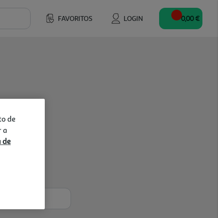
FAVORITOS
LOGIN
0,00 €
to de
r a
a de