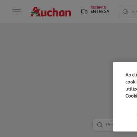
RESERVAR
ENTREGA
Pe
Ao cl
cooki
utili
Cook