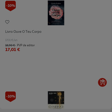
-10%
Livro Ouve O Teu Corpo
17.01 €/un
18,90 €
PVP de editor
17,01 €
-10%