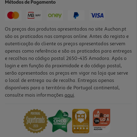
Métodos de Pagamento
16,75 €
PVP de editor
15,08 €
Os preços dos produtos apresentados no site Auchan.pt
são os praticados nas compras online. Antes do registo e
autenticação do cliente os preços apresentados servem
apenas como referência e são os praticados para entregas
e recolhas no código postal 2650-435 Amadora. Após o
login e em função da proximidade e do código postal,
-10%
serão apresentados os preços em vigor na loja que serve
o local de entrega ou de recolha. Entregas apenas
disponíveis para o território de Portugal continental,
consulte mais informações
aqui
.
Livro Corte De Espinhos E Rosas - Livro De Colorir De Sarah J.
Maas
14.31 €/un
15,90 €
PVP de editor
14,31 €