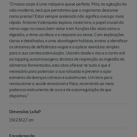
"O nosso corpo é uma máquina quase perfeita. Mas, na agitação da
vida moderna, será que permitimos que o organismo descanse
como precisa? Estar sempre acelerado não significa avançar mais
rápido. Antonio Valenzuela explora, neste livro, o papel crucial do
nervo vago no nosso bem-estar e em funções tão vitais como a
digestão, o ritmo cardíaco e a resposta ao stress. Com explicações
claras e detalhadas, e uma abordagem holística, ensina a identificar
os sintomas de deficiências vagais e a aplicar exercícios simples
para a sua correta estimulação. Usando desde o riso e o canto até
ao tapping, automassagens, técnicas de respiração ou ingestão de
alimentos fermentados, esta obra oferece-te tudo o que é
necessário para potenciar a sua robustez e prevenir o apar
ecimento de doenças crónicas e autoimunes. Um livro para
revolucionar a saúde emocional e física, recorrendo ao mais
poderoso instrumento de cura e de autorregulação de que
dispomos."
Dimensões LxAxP
15X23X2,7 cm
Encadernação