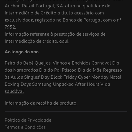
Auchan Retail Portugal, S.A. atua na qualidade de
Intermediário de Crédito a título acessório com
-10%
exclusividade, registado no Banco de Portugal com o nº
7952.
Informação referente à prestação de serviços de
intermediação de crédito,
aqui
.
Livro O Cérebro Em Descanso Joseph Jebelli
Ao longo do ano
18.41 €/un
20,45 €
PVP de editor
Feira do Bebé
Queijos, Vinhos e Enchidos
Carnaval
Dia
18,41 €
dos Namorados
Dia do Pai
Páscoa
Dia da Mãe
Regresso
às Aulas
Singles' Day
Black Friday
Cyber Monday
Natal
Boxing Days
Samsung Unpacked
After Hours
Vida
saudável
Informação de
recolha de produto
.
Política de Privacidade
-10%
Termos e Condições