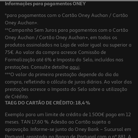
Informações para pagamentos ONEY
*para pagamentos com o Cartão Oney Auchan / Cartão
Oney Auchan+.
**Campanha Sem Juros para pagamentos com o Cartão
Oney Auchan / Cartão Oney Auchan+, em todos os
-10%
produtos assinalados na Loja de valor igual ou superior a
75€. Ao valor da compra acresce Comissão de
Formalização até 6% e Imposto do Selo, incluídos nas
prestações. Consulte detalhe
aqui
.
Livro O Atlas Da V Nova Edição Revista
***O valor da primeira prestação depende do dia da
compra, refletindo o cálculo de juros diários. Ao valor das
14.99 €/un
prestações acresce o Imposto do Selo sobre a utilização
16,65 €
PVP de editor
14,99 €
de Crédito.
TAEG DO CARTÃO DE CRÉDITO: 18,4 %
Exemplo para um limite de crédito de 1.500€ pago em 12
meses. TAN 17,60 %. Adesão ao Cartão sujeita a
aprovação. Informe-se junto do Oney Bank – Sucursal em
Portugal, registado no Banco de Portugal com o nº 881. A