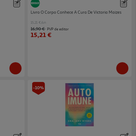
Livro O Corpo Conhece A Cura De Victoria Maizes
15.21 €/un
16,90 €
PVP de editor
15,21 €
-10%