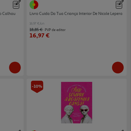
ão Calhau
Livro Cuida Da Tua Criança Interior De Nicole Lepera
16.97 €/un
18,85 €
PVP de editor
16,97 €
-10%