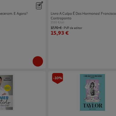
heceram. E Agora?
Livro A Culpa É Das Hormonas! Francisc
Contraponto
15.93 €/un
17,70 €
PVP de editor
15,93 €
-10%