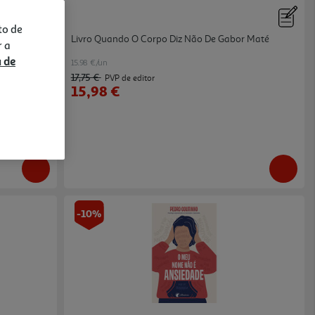
to de
s
Livro Quando O Corpo Diz Não De Gabor Maté
r a
a de
15.98 €/un
17,75 €
PVP de editor
15,98 €
-10%