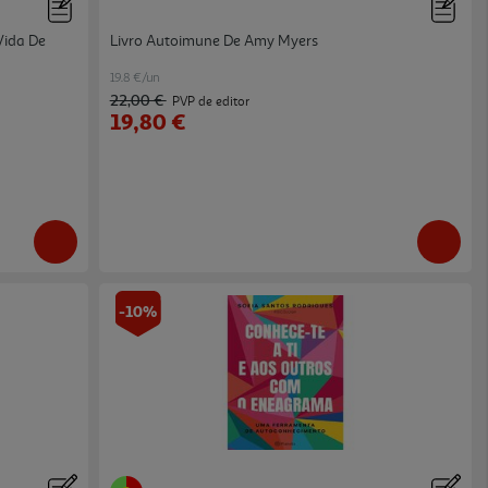
Vida De
Livro Autoimune De Amy Myers
19.8 €/un
22,00 €
PVP de editor
19,80 €
-10%