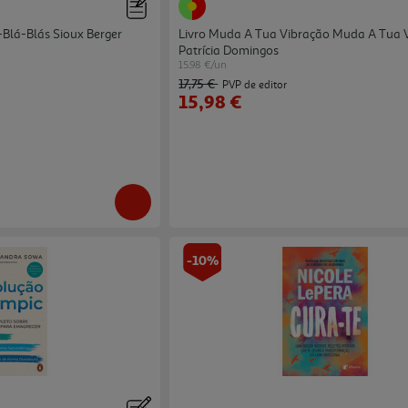
-Blá-Blás Sioux Berger
Livro Muda A Tua Vibração Muda A Tua 
Patrícia Domingos
15.98 €/un
17,75 €
PVP de editor
15,98 €
-10%