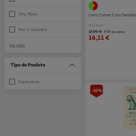
Refine by Autor: Alexandra Vasconcelos
Amy Myers
Livro Comer Com Sentido
Refine by Autor: Amy Myers
16.11 €/un
Ana S. Guerreiro
17,90 €
Refine by Autor: Ana S. Guerreiro
PVP de editor
16,11 €
Ver mais
Tipo de Produto
Puericultura
Refine by Tipo de Produto: Puericultura
-10%