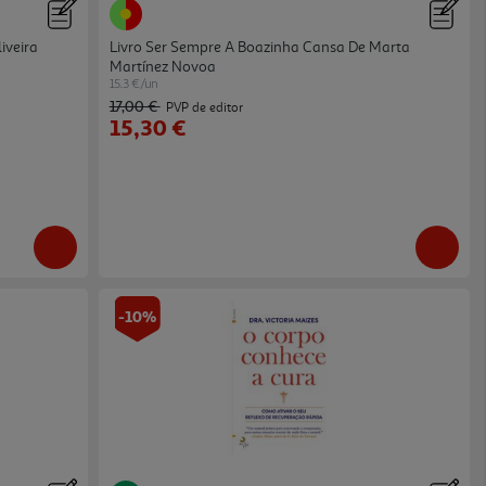
iveira
Livro Ser Sempre A Boazinha Cansa De Marta
Martínez Novoa
15.3 €/un
17,00 €
PVP de editor
15,30 €
-10%