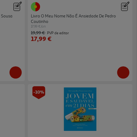
o Sousa
Livro O Meu Nome Não É Ansiedade De Pedro
Coutinho
17.99 €/un
19,99 €
PVP de editor
17,99 €
-10%