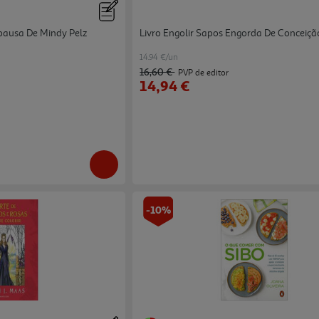
ausa De Mindy Pelz
Livro Engolir Sapos Engorda De Conceiç
14.94 €/un
16,60 €
PVP de editor
14,94 €
-10%