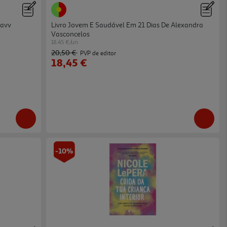
Aavv
Livro Jovem E Saudável Em 21 Dias De Alexandra
Vasconcelos
18.45 €/un
20,50 €
PVP de editor
18,45 €
-10%