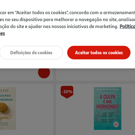
5.0
(1)
icar em "Aceitar todos os cookies", concorda com o armazenamen
De Filipa Maló Franco
Livro O Poder De Deixar Ir De John Purkis
es no seu dispositivo para melhorar a navegação no site, analisa
zação do site e ajudar nas nossas iniciativas de marketing.
Polític
13.95 €/un
ies
15,50 €
PVP de editor
13,95 €
Definições de cookies
Aceitar todos os cookies
-10%