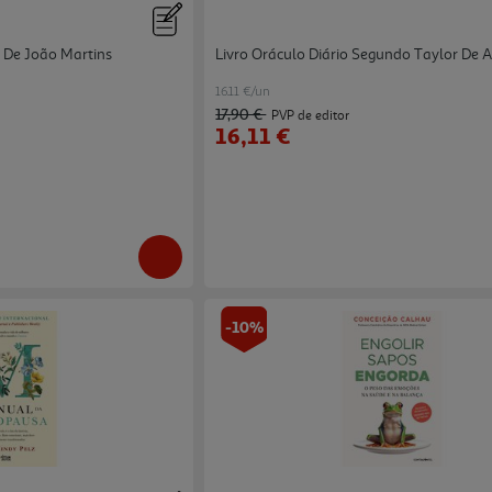
 De João Martins
Livro Oráculo Diário Segundo Taylor De 
16.11 €/un
17,90 €
PVP de editor
16,11 €
-10%