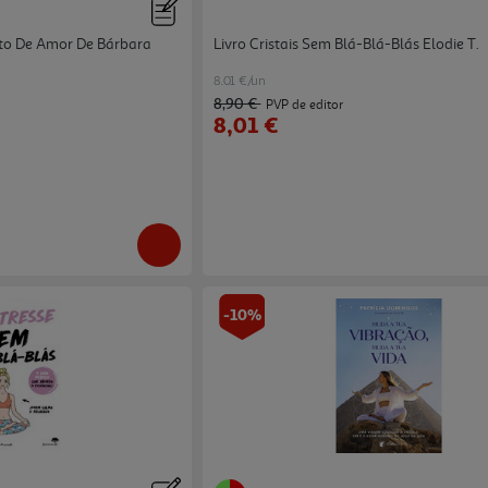
Ato De Amor De Bárbara
Livro Cristais Sem Blá-Blá-Blás Elodie T.
8.01 €/un
8,90 €
PVP de editor
8,01 €
-10%