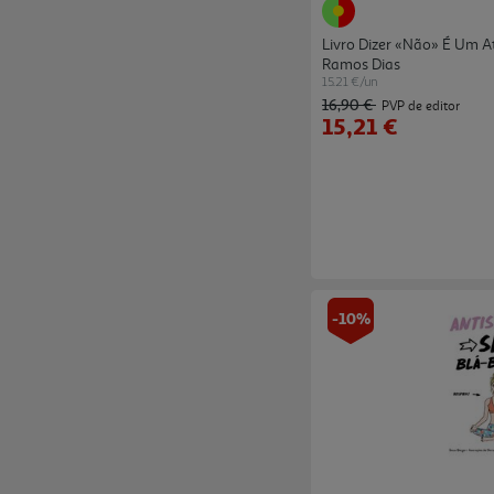
Livro Dizer «não» É Um 
Ramos Dias
15.21 €/un
16,90 €
PVP de editor
15,21 €
-10%