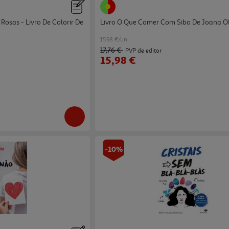
 Rosas - Livro De Colorir De
Livro O Que Comer Com Sibo De Joana Ol
15.98 €/un
17,76 €
PVP de editor
15,98 €
-10%