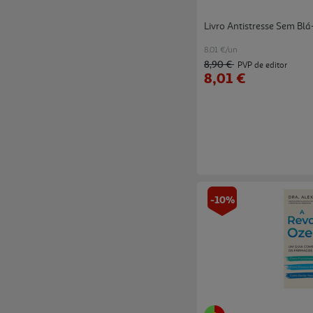
Livro Antistresse Sem Blá
8.01 €/un
8,90 €
PVP de editor
8,01 €
-10%