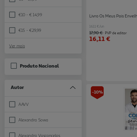
Refine by Preço: €5 - €9,99
€10 - € 14,99
Livro Os Meus Pais Envel
Refine by Preço: €10 - € 14,99
16.11 €/un
€15 - €29,99
17,90 €
Refine by Preço: €15 - €29,99
PVP de editor
16,11 €
Ver mais
Produto Nacional
Autor
-10%
AAVV
Refine by Autor: AAVV
Alexandra Sowa
Refine by Autor: Alexandra Sowa
Alexandra Vasconcelos