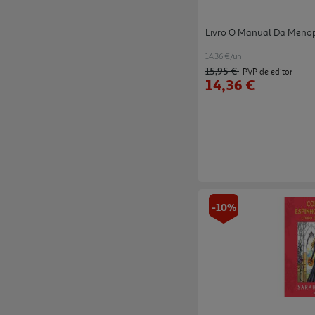
Livro O Manual Da Menop
14.36 €/un
15,95 €
PVP de editor
14,36 €
-10%