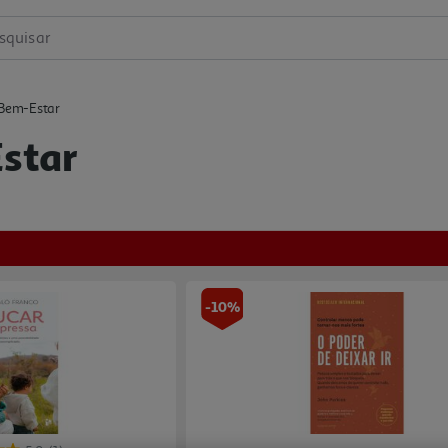
squisar
 Bem-Estar
Estar
-10%