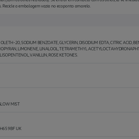
s. Recicle a embalagem vazia no ecoponto amarelo.
 OLETH-20, SODIUM BENZOATE, GLYCERIN, DISODIUM EDTA, CITRIC ACID, B
NOPYRAN, LIMONENE, LINALOOL, TETRAMETHYL ACETYLOCTAHYDRONAPH
SOPENTENOL, VANILLIN, ROSE KETONES.
GLOW MIST
H65 9BF UK