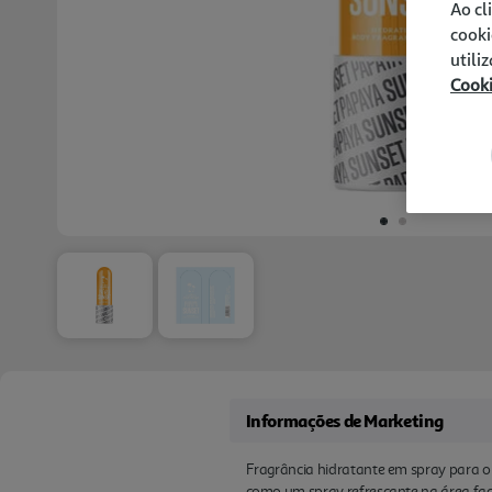
Ao cl
cooki
utili
Cook
Informações de Marketing
Fragrância hidratante em spray para o 
como um spray refrescante na área fac