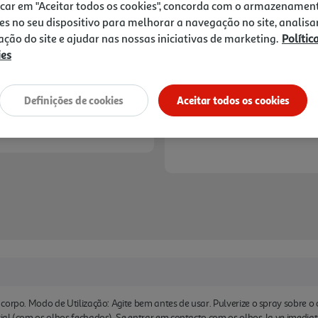
7,49 €
icar em "Aceitar todos os cookies", concorda com o armazenamen
es no seu dispositivo para melhorar a navegação no site, analisa
zação do site e ajudar nas nossas iniciativas de marketing.
Polític
Notas de preparação
ies
Definições de cookies
Aceitar todos os cookies
corpo. Modo de Utilização: Agite bem antes de usar. Pulverize o spray sobre 
ial (com os olhos fechados). Se entrar em contacto com os olhos, la ve ime