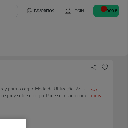
FAVORITOS
LOGIN
0,00 €
ray para o corpo. Modo de Utilização: Agite
ver
mais
e o spray sobre o corpo. Pode ser usado com
scante na área facial (com os olhos
ntacto com os olhos, la ve imediatamente com
ha fora do alcance das crianças. Recicle a
to amarelo.