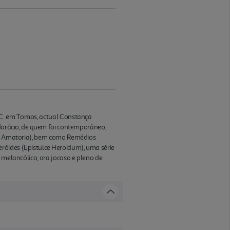
d.C. em Tomos, actual Constança
 Horácio, de quem foi contemporâneo,
Ars Amatoria), bem como Remédios
eróides (Epistulæ Heroidum), uma série
 melancólico, ora jocoso e pleno de