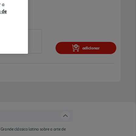
r a
a de
adicionar
Grande clássico latino sobre a arte de