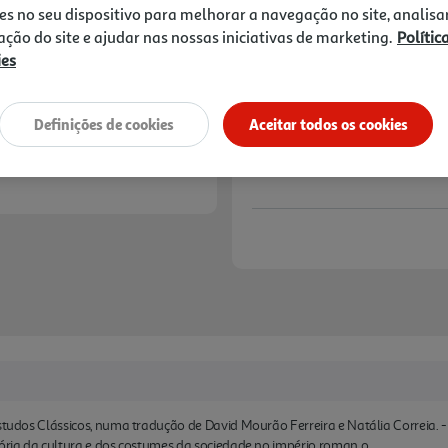
14,90 €
PVP de editor
es no seu dispositivo para melhorar a navegação no site, analisa
13,41 €
zação do site e ajudar nas nossas iniciativas de marketing.
Polític
ies
Notas de preparação
Definições de cookies
Aceitar todos os cookies
studos Clássicos, numa tradução de David Mourão Ferreira e Natália Correia. - 
tória da cultura e dos costumes da sociedade no império roman o.