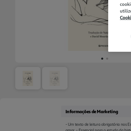
cooki
utili
Cook
Informações de Marketing
- Um texto de leitura obrigatória nos E
amar. - Essencial para o estudo da his