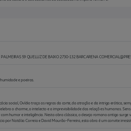
 PALMEIRAS 59 QUELUZ DE BAIXO 2730-132 BARCARENA COMERCIAL@PR
a, humidade e poeiras.
ia social, Ovídio traça as regras da corte, da atração e da intriga erótica, se
ebra o charme, o intelecto e a imprevisibilidade das relaçõ es humanas. Sensu
com humor e inteligência. Nesta obra clássica, o desejo romano antigo surge 
ia por Natália Correia e David Mourão-Ferreira, esta obra é um convite irresistí