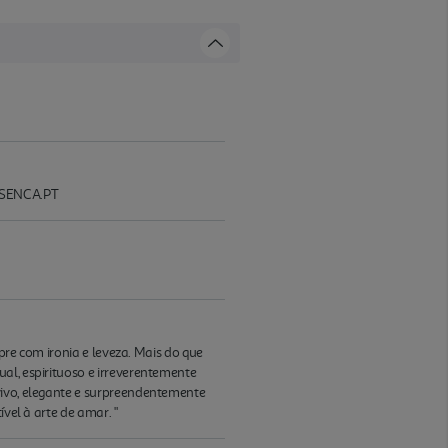
ESENCA.PT
mpre com ironia e leveza. Mais do que
al, espirituoso e irreverentemente
vivo, elegante e surpreendentemente
vel à arte de amar. "