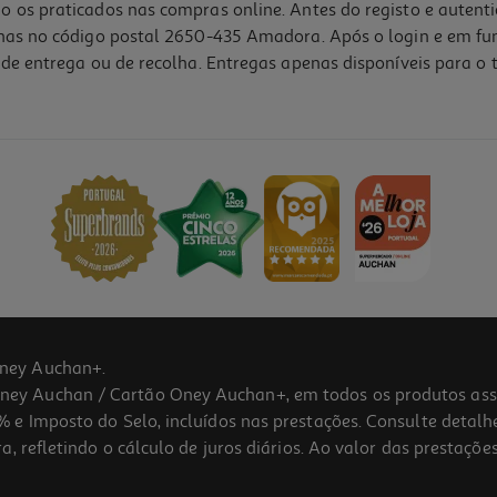
o os praticados nas compras online. Antes do registo e autent
lhas no código postal 2650-435 Amadora. Após o login e em fu
de entrega ou de recolha. Entregas apenas disponíveis para o t
ney Auchan+.
 Auchan / Cartão Oney Auchan+, em todos os produtos assina
 e Imposto do Selo, incluídos nas prestações. Consulte detal
 refletindo o cálculo de juros diários. Ao valor das prestações