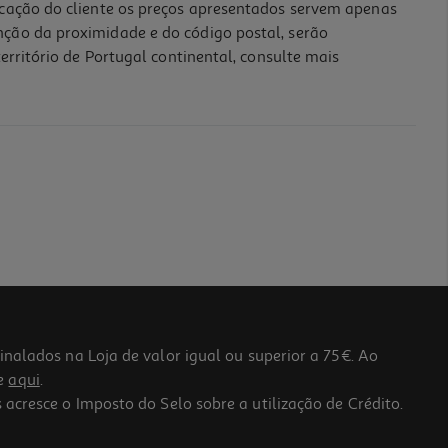
icação do cliente os preços apresentados servem apenas
nção da proximidade e do código postal, serão
erritório de Portugal continental, consulte mais
lados na Loja de valor igual ou superior a 75€. Ao
he
aqui
.
 acresce o Imposto do Selo sobre a utilização de Crédito.