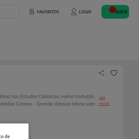
FAVORITOS
LOGIN
0,00 €
atória nos Estudos Clássicos, numa tradução
ver
mais
atália Correia. - Grande clássico latino sobre
para o estudo da história da cultura e dos
mpério roman o.
to de