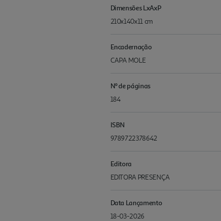
Dimensões LxAxP
210x140x11 cm
Encadernação
CAPA MOLE
Nº de páginas
184
ISBN
9789722378642
Editora
EDITORA PRESENÇA
Data Lançamento
18-03-2026