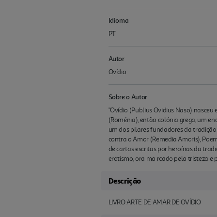
Idioma
PT
Autor
Ovídio
Sobre o Autor
"Ovídio (Publius Ovidius Naso) nasceu 
(Roménia), então colónia grega, um enc
um dos pilares fundadores da tradição 
contra o Amor (Remedia Amoris), Poema
de cartas escritas por heroínas da trad
erotismo, ora ma rcado pela tristeza e pe
Descrição
LIVRO ARTE DE AMAR DE OVÍDIO