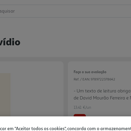
squisar
vídio
Faça a sua avaliação
Ref. / EAN:
9789722378642
- Um texto de leitura obrig
de David Mourão Ferreira e N
a arte de amar. - Essencial 
13.41 €/un
costumes da sociedade no i
-10%
icar em "Aceitar todos os cookies", concorda com o armazenamen
Next