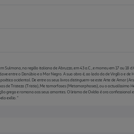
em Sulmona, na região italiana de Abruzzo, em 43 a.C., e morreu em 17 ou 18 
lave entre o Danúbio e o Mar Negro. A sua obra é, ao lado da de Virgíli o e de
poética ocidental. De entre os seus livros distinguem-se este Arte de Amar (
s de Tristeza (Tristia), Me tamorfoses (Metamorphoses), ou o actualíssimo H
ição grega e romana aos seus amantes. O lirismo de Ovídio é ora confessional e
lo exílio. "