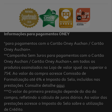
14 €/un
14,00 €
Informações para pagamentos ONEY
*para pagamentos com o Cartão Oney Auchan / Cartão
Oney Auchan+.
**Campanha Sem Juros para pagamentos com o Cartão
Oney Auchan / Cartão Oney Auchan+, em todos os
produtos assinalados na Loja de valor igual ou superior a
75€. Ao valor da compra acresce Comissão de
Formalização até 6% e Imposto do Selo, incluídos nas
prestações. Consulte detalhe
aqui
.
Meias Fantasia Chulé Tam.36-40 Sardinha
***O valor da primeira prestação depende do dia da
compra, refletindo o cálculo de juros diários. Ao valor das
12 €/un
prestações acresce o Imposto do Selo sobre a utilização
12,00 €
de Crédito.