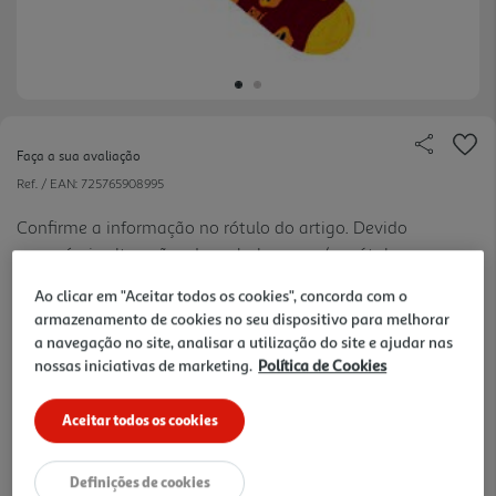
Faça a sua avaliação
Ref. / EAN:
725765908995
Confirme a informação no rótulo do artigo. Devido
a possíveis alterações de embalagens e/ou rótulos,
ver
deverá considerar sempre a informação que
mais
Ao clicar em "Aceitar todos os cookies", concorda com o
acompanha o produto que recebe.
12 €/un
armazenamento de cookies no seu dispositivo para melhorar
a navegação no site, analisar a utilização do site e ajudar nas
nossas iniciativas de marketing.
Política de Cookies
12,00 €
Aceitar todos os cookies
Notas de preparação
Definições de cookies