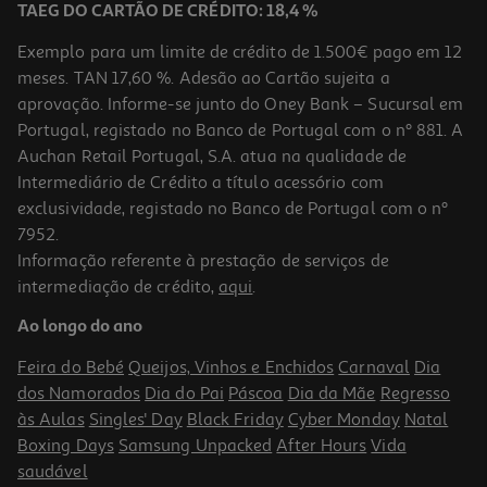
TAEG DO CARTÃO DE CRÉDITO: 18,4 %
Exemplo para um limite de crédito de 1.500€ pago em 12
meses. TAN 17,60 %. Adesão ao Cartão sujeita a
aprovação. Informe-se junto do Oney Bank – Sucursal em
Portugal, registado no Banco de Portugal com o nº 881. A
Auchan Retail Portugal, S.A. atua na qualidade de
Intermediário de Crédito a título acessório com
exclusividade, registado no Banco de Portugal com o nº
7952.
Informação referente à prestação de serviços de
intermediação de crédito,
aqui
.
Meias Fantasia Chulé Tam.36-40 Guitarra
Ao longo do ano
12 €/un
Feira do Bebé
Queijos, Vinhos e Enchidos
Carnaval
Dia
12,00 €
dos Namorados
Dia do Pai
Páscoa
Dia da Mãe
Regresso
às Aulas
Singles' Day
Black Friday
Cyber Monday
Natal
Boxing Days
Samsung Unpacked
After Hours
Vida
saudável