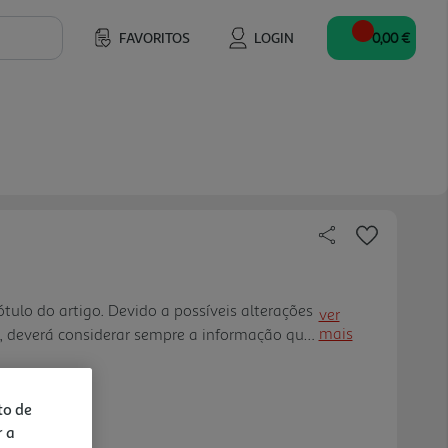
FAVORITOS
LOGIN
0,00 €
tulo do artigo. Devido a possíveis alterações
ver
mais
, deverá considerar sempre a informação que
ecebe.
to de
r a