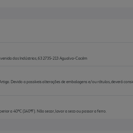
venida das Indústrias, 63 2735-213 Agualva-Cacém
rtigo. Devido a possíveis alterações de embalagens e/ou rótulos, deverá cons
rior a 40ºC (140ºF). Não secar, lavar a seco ou passar a ferro.