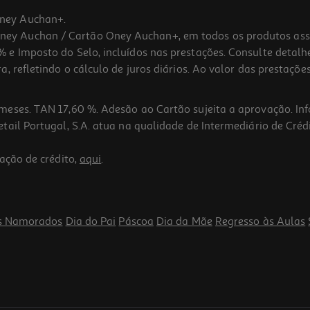
ney Auchan+.
 Auchan / Cartão Oney Auchan+, em todos os produtos assina
 e Imposto do Selo, incluídos nas prestações. Consulte detal
 refletindo o cálculo de juros diários. Ao valor das prestações
meses. TAN 17,60 %. Adesão ao Cartão sujeita a aprovação. In
ail Portugal, S.A. atua na qualidade de Intermediário de Crédi
ação de crédito,
aqui
.
s Namorados
Dia do Pai
Páscoa
Dia da Mãe
Regresso às Aulas