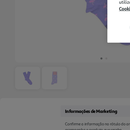
utili
Cook
Informações de Marketing
Confirme a informação no rótulo do ar
acompanha o produto que recebe.