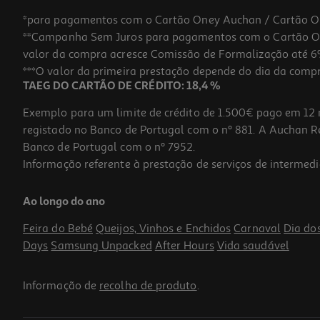
*para pagamentos com o Cartão Oney Auchan / Cartão O
**Campanha Sem Juros para pagamentos com o Cartão Oney
valor da compra acresce Comissão de Formalização até 6%
***O valor da primeira prestação depende do dia da compra,
TAEG DO CARTÃO DE CRÉDITO: 18,4 %
Exemplo para um limite de crédito de 1.500€ pago em 12 
registado no Banco de Portugal com o nº 881. A Auchan Ret
Banco de Portugal com o nº 7952.
Informação referente à prestação de serviços de intermedi
Meias Fantasia Chulé Tam.36-40 Sardinha
Ao longo do ano
12 €/un
Feira do Bebé
Queijos, Vinhos e Enchidos
Carnaval
Dia do
12,00 €
Days
Samsung Unpacked
After Hours
Vida saudável
Informação de
recolha de produto
.