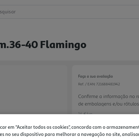
squisar
am.36-40 Flamingo
Faça a sua avaliação
Ref. / EAN:
721688481942
Confirme a informação no ró
de embalagens e/ou rótulos
acompanha o produto que r
14 €/un
icar em "Aceitar todos os cookies", concorda com o armazenamen
es no seu dispositivo para melhorar a navegação no site, analisa
Next