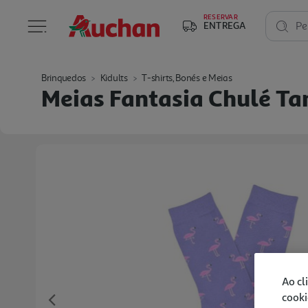
RESERVAR
ENTREGA
Pe
Brinquedos
Kidults
T-shirts, Bonés e Meias
Meias Fantasia Chulé T
Ao cl
cooki
Previous