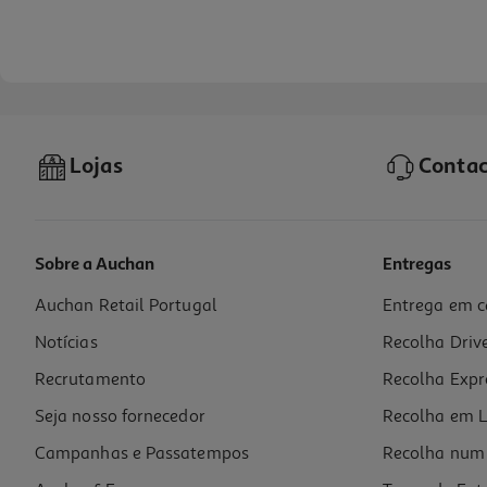
Lojas
Contac
Sobre a Auchan
Entregas
Auchan Retail Portugal
Entrega em c
Meias Fantasia Chulé Tam.36-40 Elétrico
Notícias
Recolha Driv
12 €/un
Recrutamento
Recolha Expr
12,00 €
Seja nosso fornecedor
Recolha em L
Campanhas e Passatempos
Recolha num 