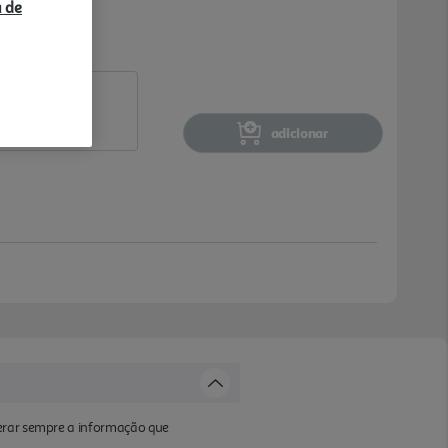
a de
adicionar
derar sempre a informação que