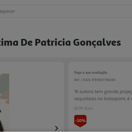
squisar
tima De Patricia Gonçalves
Faça a sua avaliação
Ref. / EAN:
9789897394065
"A autora tem grande projeç
seguidores no Instagram; é 
tema da autoestima."
14.99 €/un
-10%
Next