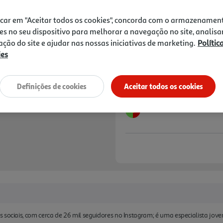
16,65 €
PVP de editor
14,99 €
icar em "Aceitar todos os cookies", concorda com o armazenamen
es no seu dispositivo para melhorar a navegação no site, analisa
Notas de preparação
zação do site e ajudar nas nossas iniciativas de marketing.
Polític
ies
Definições de cookies
Aceitar todos os cookies
 sociais, com cerca de 26 mil seguidores no Instagram; é uma especialista jov