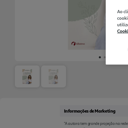
Ao cl
cooki
utili
Cook
Informações de Marketing
"A autora tem grande projeção na redes