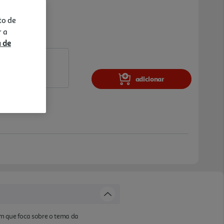
to de
r a
a de
adicionar
em que foca sobre o tema da