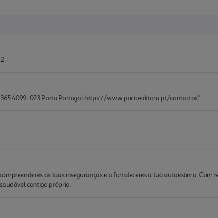
42
, 365 4099-023 Porto Portugal https://www.portoeditora.pt/contactos"
ompreenderes as tuas inseguranças e a fortaleceres a tua autoestima. Com refle
saudável contigo próprio.