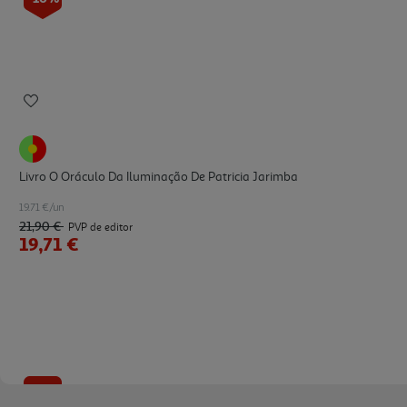
Livro O Oráculo Da Iluminação De Patricia Jarimba
19.71 €/un
21,90 €
PVP de editor
19,71 €
-10%