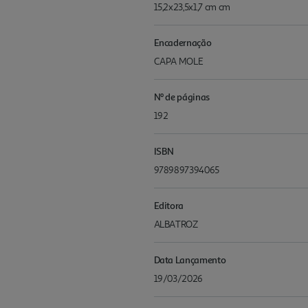
15,2x23,5x1,7 cm cm
Encadernação
CAPA MOLE
Nº de páginas
192
ISBN
9789897394065
Editora
ALBATROZ
Data Lançamento
19/03/2026