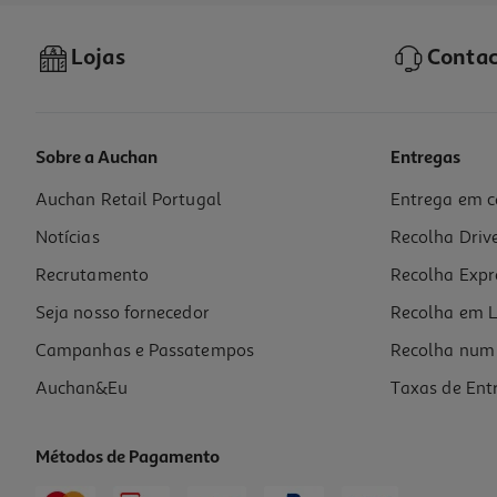
Lojas
Contac
Sobre a Auchan
Entregas
Auchan Retail Portugal
Entrega em c
Livro O Poder Infinito Da Mente William Walker Atkinson
Notícias
Recolha Driv
11.25 €/un
12,50 €
PVP de editor
Recrutamento
Recolha Expr
11,25 €
Seja nosso fornecedor
Recolha em L
Campanhas e Passatempos
Recolha num 
Auchan&Eu
Taxas de Ent
Métodos de Pagamento