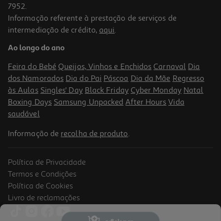
7952.
Informação referente à prestação de serviços de
intermediação de crédito,
aqui
.
Ao longo do ano
Feira do Bebé
Queijos, Vinhos e Enchidos
Carnaval
Dia
dos Namorados
Dia do Pai
Páscoa
Dia da Mãe
Regresso
às Aulas
Singles' Day
Black Friday
Cyber Monday
Natal
Boxing Days
Samsung Unpacked
After Hours
Vida
saudável
Informação de
recolha de produto
.
Política de Privacidade
Termos e Condições
Política de Cookies
Livro de reclamações