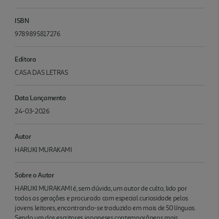
ISBN
9789895817276
Editora
CASA DAS LETRAS
Data Lançamento
24-03-2026
Autor
HARUKI MURAKAMI
Sobre o Autor
HARUKI MURAKAMI é, sem dúvida, um autor de culto, lido por
todas as gerações e procurado com especial curiosidade pelos
jovens leitores, encontrando-se traduzido em mais de 50 línguas.
Sendo um dos escritores japoneses contemporâneos mais