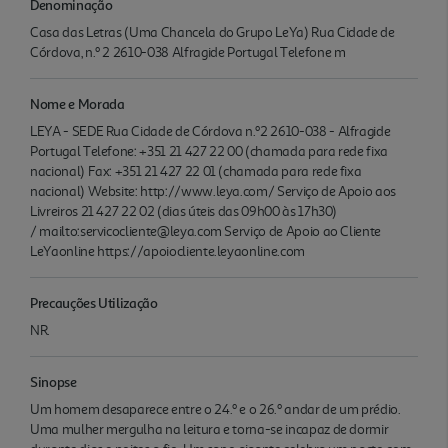
Denominação
Casa das Letras (Uma Chancela do Grupo LeYa) Rua Cidade de
Córdova, n.º 2 2610-038 Alfragide Portugal Telefone m
Nome e Morada
LEYA - SEDE Rua Cidade de Córdova n.º2 2610-038 - Alfragide
Portugal Telefone: +351 21 427 22 00 (chamada para rede fixa
nacional) Fax: +351 21 427 22 01 (chamada para rede fixa
nacional) Website: http://www.leya.com/ Serviço de Apoio aos
Livreiros 21 427 22 02 (dias úteis das 09h00 às 17h30)
/ mailto:servicocliente@leya.com Serviço de Apoio ao Cliente
LeYaonline https://apoiocliente.leyaonline.com
Precauções Utilização
NR.
Sinopse
Um homem desaparece entre o 24.º e o 26.º andar de um prédio.
Uma mulher mergulha na leitura e torna-se incapaz de dormir