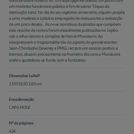
durante dias e noites a fio. Um sapo gigante celebra um pacto com
um modesto funcionário público a fim de salvar Tóquio da
destruição total. No dia do seu vigésimo aniversário, alguém propõe
a uma modesta e solitária empregada de restaurante a realização
de um único desejo... As nove narrativas ilustradas que compõem
esta recolha de contos foram inicialmente publicadas no Japão,
sob o olhar atento e cúmplice de Haruki Murakami. Ao
interpretarem a tragicomédia tão do agrado do grande escritor,
Jean-Christophe Deveney e PMGL recriam um cenário poético e
barroco, situado precisamente na fronteira, tão cara a Murakami,
onde o quotidiano se funde com o fantástico.
Dimensões LxAxP
23,50 16,50 2,60 cm
Encadernação
CAPA MOLE
Nº de páginas
424