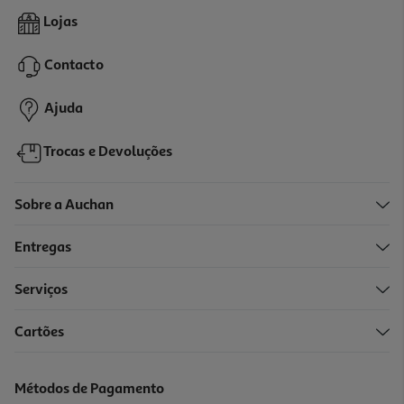
Refrigerante S/gás Auchan Laranja Limão Cenoura 1.5l (sdr)
Lojas
0.93 €/Lt
Contacto
1,39 €
+0,10 € Depósito
Ajuda
Trocas e Devoluções
Sobre a Auchan
Entregas
Serviços
2.9
(11)
Cartões
Refrigerante S/gas Auchan Multifrutos 10x0.20l
2.4 €/Lt
Métodos de Pagamento