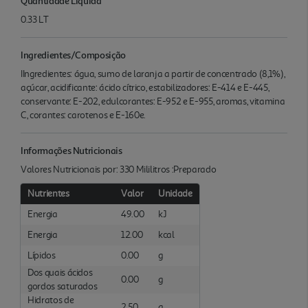
Quantidade Liquida
0.33 LT
Ingredientes/Composição
IIngredientes: água, sumo de laranja a partir de concentrado (8,1%),
açúcar, acidificante: ácido cítrico, estabilizadores: E-414 e E-445,
conservante: E-202, edulcorantes: E-952 e E-955, aromas, vitamina
C, corantes: carotenos e E-160e.
Informações Nutricionais
Valores Nutricionais por: 330 Mililitros :Preparado
Nutrientes
Valor
Unidade
Energia
49.00
kJ
Energia
12.00
kcal
Lípidos
0.00
g
Dos quais ácidos
0.00
g
gordos saturados
Hidratos de
2.50
g