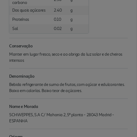
carbono
Dos quais açúcares
2.40
g
Proteínas
0.10
g
Sal
0.02
g
Conservação
Manter em lugar fresco, seco e ao abrigo da luz solar e de cheiros
intensos
Denominação
Bebida refrigerante de sumo de frutos, com açúcar e edulcorantes.
Baixo em calorías. Baixo teor de açúcares.
Nome e Morada
SCHWEPPES, S.A C/ Mahonia 2, 5ª planta - 28043 Madrid -
ESPANHA
Origem