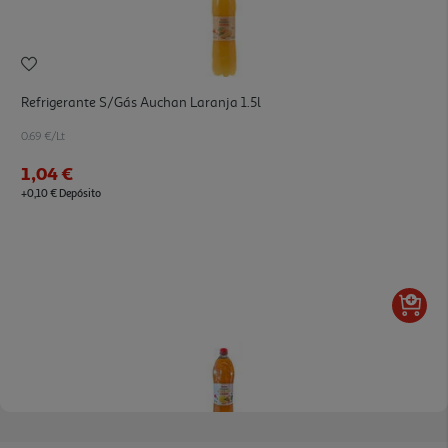
Refrigerante S/gás Auchan Laranja 1.5l
0.69 €/Lt
1,04 €
+0,10 € Depósito