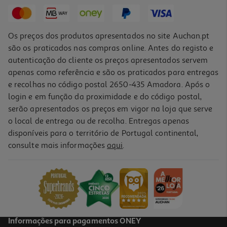
4,79 €
Os preços dos produtos apresentados no site Auchan.pt
são os praticados nas compras online. Antes do registo e
autenticação do cliente os preços apresentados servem
apenas como referência e são os praticados para entregas
e recolhas no código postal 2650-435 Amadora. Após o
login e em função da proximidade e do código postal,
serão apresentados os preços em vigor na loja que serve
o local de entrega ou de recolha. Entregas apenas
disponíveis para o território de Portugal continental,
4.1
(13)
consulte mais informações
aqui
.
Refrigerante S/gas Auchan Tropical 10x0.20l
2.4 €/Lt
4,79 €
Informações para pagamentos ONEY