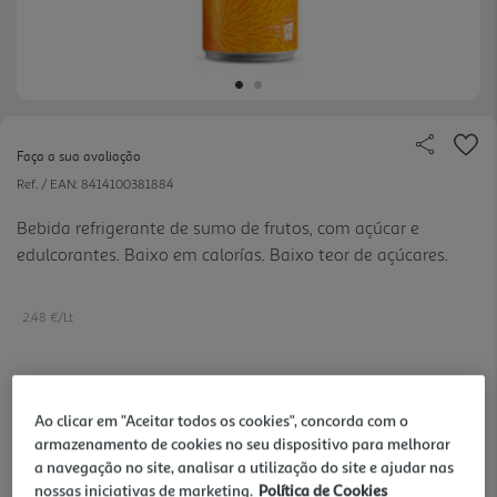
Faça a sua avaliação
Ref. / EAN:
8414100381884
Bebida refrigerante de sumo de frutos, com açúcar e
edulcorantes. Baixo em calorías. Baixo teor de açúcares.
2.48 €/Lt
0,82 €
Ao clicar em "Aceitar todos os cookies", concorda com o
+0,10 € Depósito
armazenamento de cookies no seu dispositivo para melhorar
a navegação no site, analisar a utilização do site e ajudar nas
Notas de preparação
nossas iniciativas de marketing.
Política de Cookies