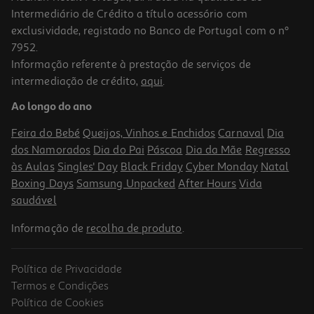
Intermediário de Crédito a título acessório com
exclusividade, registado no Banco de Portugal com o nº
7952.
Informação referente à prestação de serviços de
intermediação de crédito,
aqui
.
Refrigerante S/gás Trina Laranja Pet Shine 1.5l (sdr)
Ao longo do ano
1.63 €/Lt
Feira do Bebé
Queijos, Vinhos e Enchidos
Carnaval
Dia
2,45 €
dos Namorados
Dia do Pai
Páscoa
Dia da Mãe
Regresso
+0,10 € Depósito
às Aulas
Singles' Day
Black Friday
Cyber Monday
Natal
Boxing Days
Samsung Unpacked
After Hours
Vida
saudável
Informação de
recolha de produto
.
Política de Privacidade
Termos e Condições
Política de Cookies