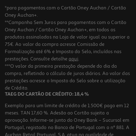
*para pagamentos com o Cartão Oney Auchan / Cartão
Oney Auchan+.
**Campanha Sem Juros para pagamentos com o Cartão
Oney Auchan / Cartão Oney Auchan+, em todos os
produtos assinalados na Loja de valor igual ou superior a
75€. Ao valor da compra acresce Comissão de
Formalização até 6% e Imposto do Selo, incluídos nas
prestações. Consulte detalhe
aqui
.
Refrigerante Trina Frutos Tropicais 1.5l (sdr)
***O valor da primeira prestação depende do dia da
compra, refletindo o cálculo de juros diários. Ao valor das
1.63 €/Lt
prestações acresce o Imposto do Selo sobre a utilização
2,45 €
de Crédito.
+0,10 € Depósito
TAEG DO CARTÃO DE CRÉDITO: 18,4 %
Exemplo para um limite de crédito de 1.500€ pago em 12
meses. TAN 17,60 %. Adesão ao Cartão sujeita a
aprovação. Informe-se junto do Oney Bank – Sucursal em
Portugal, registado no Banco de Portugal com o nº 881. A
Auchan Retail Portugal, S.A. atua na qualidade de