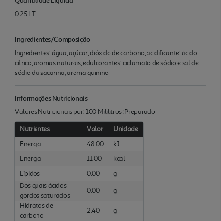
Quantidade Liquida
0.25 LT
Ingredientes/Composição
Ingredientes: água, açúcar, dióxido de carbono, acidificante: ácido
cítrico, aromas naturais, edulcorantes: ciclamato de sódio e sal de
sódio da sacarina, aroma quinino
Informações Nutricionais
Valores Nutricionais por: 100 Mililitros :Preparado
Nutrientes
Valor
Unidade
Energia
48.00
kJ
Energia
11.00
kcal
Lípidos
0.00
g
Dos quais ácidos
0.00
g
gordos saturados
Hidratos de
2.40
g
carbono