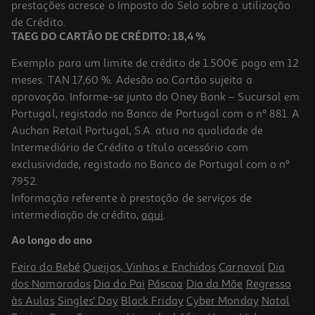
prestações acresce o Imposto do Selo sobre a utilização
1,69 €
de Crédito.
+0,10 € Depósito
TAEG DO CARTÃO DE CRÉDITO: 18,4 %
Exemplo para um limite de crédito de 1.500€ pago em 12
meses. TAN 17,60 %. Adesão ao Cartão sujeita a
aprovação. Informe-se junto do Oney Bank – Sucursal em
Portugal, registado no Banco de Portugal com o nº 881. A
Auchan Retail Portugal, S.A. atua na qualidade de
Intermediário de Crédito a título acessório com
exclusividade, registado no Banco de Portugal com o nº
7952.
Informação referente à prestação de serviços de
intermediação de crédito,
aqui
.
Água Tónica Schweppes 1l (sdr)
Ao longo do ano
1.69 €/Lt
Feira do Bebé
Queijos, Vinhos e Enchidos
Carnaval
Dia
1,69 €
dos Namorados
Dia do Pai
Páscoa
Dia da Mãe
Regresso
+0,10 € Depósito
às Aulas
Singles' Day
Black Friday
Cyber Monday
Natal