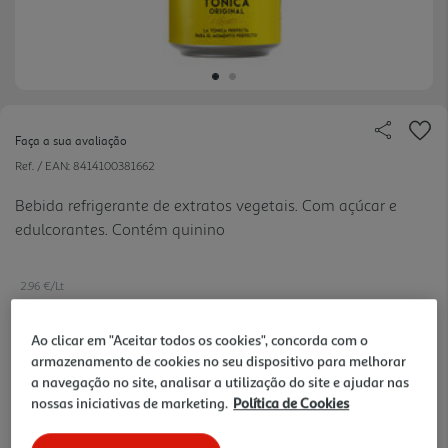
Faça a sua avaliação
Ref. / EAN:
8414100381662
Bebida refrigerante de extratos vegetais. Com açúcar e
edulcorantes. Contém quinino
2.96 €/Lt
Ao clicar em "Aceitar todos os cookies", concorda com o
armazenamento de cookies no seu dispositivo para melhorar
0,74 €
a navegação no site, analisar a utilização do site e ajudar nas
+0,10 € Depósito
nossas iniciativas de marketing.
Política de Cookies
Notas de preparação