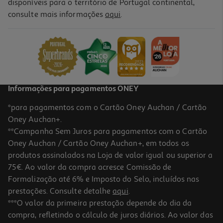
disponíveis para o território de Portugal continental,
5.0
(2)
consulte mais informações
aqui
.
Água Tónica Schweppes Original 0.20l
4.45 €/Lt
0,89 €
Informações para pagamentos ONEY
*para pagamentos com o Cartão Oney Auchan / Cartão
Oney Auchan+.
**Campanha Sem Juros para pagamentos com o Cartão
Oney Auchan / Cartão Oney Auchan+, em todos os
produtos assinalados na Loja de valor igual ou superior a
75€. Ao valor da compra acresce Comissão de
Formalização até 6% e Imposto do Selo, incluídos nas
prestações. Consulte detalhe
aqui
.
Água Tónica Schweppes Limão 1l (sdr)
***O valor da primeira prestação depende do dia da
compra, refletindo o cálculo de juros diários. Ao valor das
1.69 €/Lt