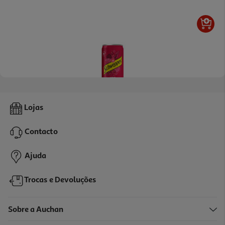
Água Tónica Schweppes Berry Lata 0.25l (sdr)
Lojas
2.96 €/Lt
Contacto
0,74 €
+0,10 € Depósito
Ajuda
Trocas e Devoluções
Sobre a Auchan