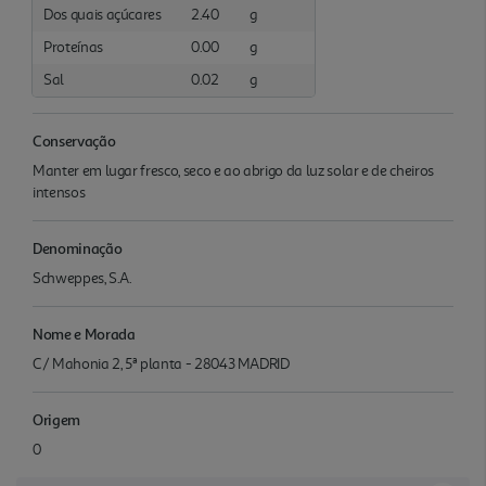
Dos quais açúcares
2.40
g
Proteínas
0.00
g
Sal
0.02
g
Conservação
Manter em lugar fresco, seco e ao abrigo da luz solar e de cheiros
intensos
Denominação
Schweppes, S.A.
Nome e Morada
C/ Mahonia 2, 5ª planta - 28043 MADRID
Origem
0