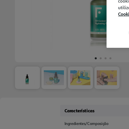
cooki
utili
Cook
Características
Ingredientes/Composição