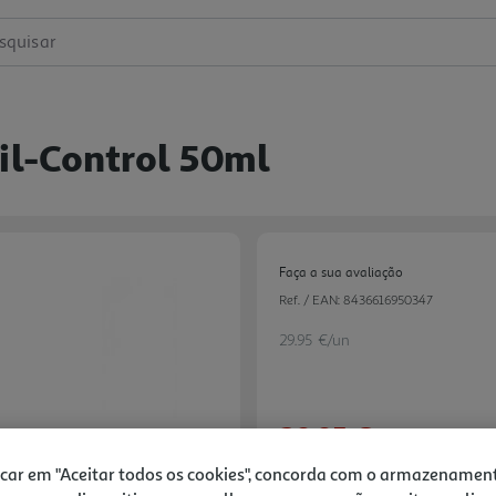
squisar
Oil-Control 50ml
Faça a sua avaliação
Ref. / EAN:
8436616950347
29.95 €/un
29,95 €
icar em "Aceitar todos os cookies", concorda com o armazenamen
Notas de preparação
Next