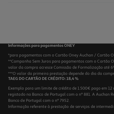
Creme Hidratante Freshly Vitamina C 50ml
29.95 €/un
29,95 €
Informações para pagamentos ONEY
*para pagamentos com o Cartão Oney Auchan / Cartão O
**Campanha Sem Juros para pagamentos com o Cartão Oney
valor da compra acresce Comissão de Formalização até 6%
***O valor da primeira prestação depende do dia da compra,
TAEG DO CARTÃO DE CRÉDITO: 18,4 %
Exemplo para um limite de crédito de 1.500€ pago em 12 
registado no Banco de Portugal com o nº 881. A Auchan Ret
Banco de Portugal com o nº 7952.
Informação referente à prestação de serviços de intermedi
Creme Hidratante Freshly Cica Calm 50ml