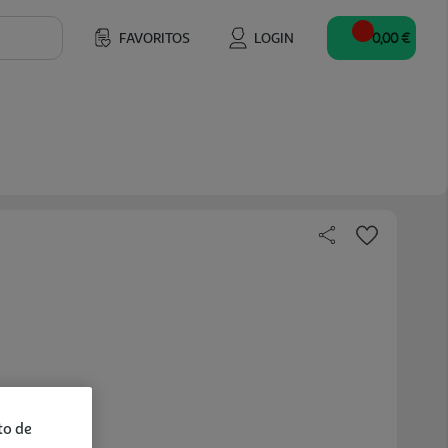
FAVORITOS
LOGIN
0,00 €
to de