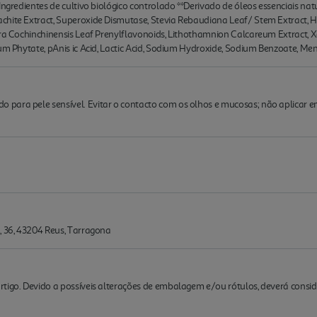
Ingredientes de cultivo biológico controlado **Derivado de óleos essenciais natu
chite Extract, Superoxide Dismutase, Stevia Rebaudiana Leaf/ Stem Extract, 
lura Cochinchinensis Leaf Prenylflavonoids, Lithothamnion Calcareum Extract,
um Phytate, pAnis ic Acid, Lactic Acid, Sodium Hydroxide, Sodium Benzoate, Ment
para pele sensível. Evitar o contacto com os olhos e mucosas; não aplicar em
, 36, 43204 Reus, Tarragona
rtigo. Devido a possíveis alterações de embalagem e/ou rótulos, deverá cons