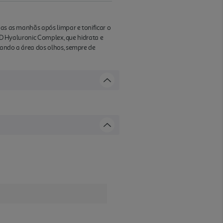
das as manhãs após limpar e tonificar o
 2D Hyaluronic Complex, que hidrata e
tando a área dos olhos, sempre de