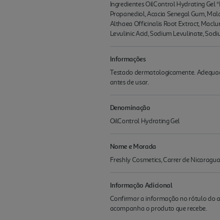
Ingredientes OilControl Hydrating Gel *
Propanediol, Acacia Senegal Gum, Mala
Althaea Officinalis Root Extract, Mac
Levulinic Acid, Sodium Levulinate, Sodi
Informações
Testado dermatologicamente. Adequado 
antes de usar.
Denominação
OilControl Hydrating Gel
Nome e Morada
Freshly Cosmetics, Carrer de Nicaragua
Informação Adicional
Confirmar a informação no rótulo do a
acompanha o produto que recebe.