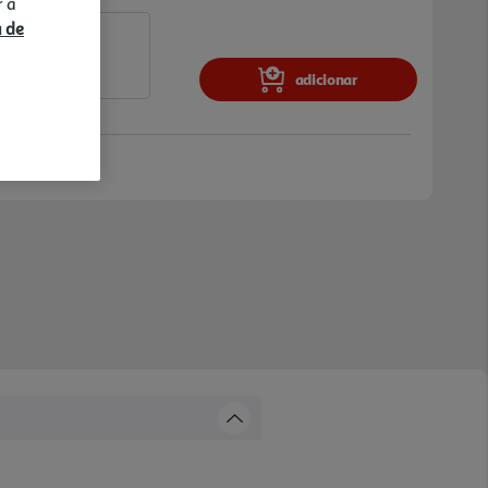
r a
a de
adicionar