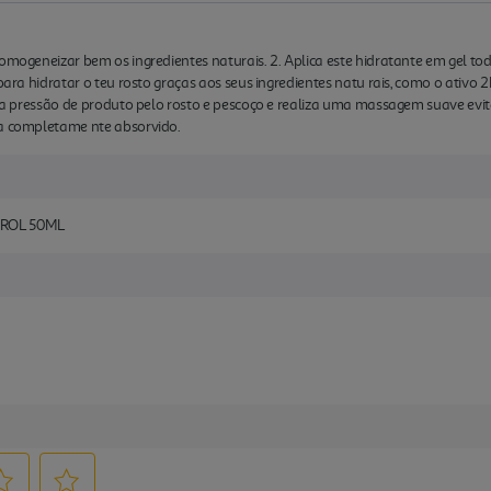
homogeneizar bem os ingredientes naturais. 2. Aplica este hidratante em gel to
 para hidratar o teu rosto graças aos seus ingredientes natu rais, como o ativo
nica pressão de produto pelo rosto e pescoço e realiza uma massagem suave evi
ja completame nte absorvido.
TROL 50ML