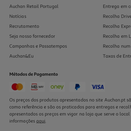
Auchan Retail Portugal
Entrega em c
Creme Hidratante Freshly Prebiotic Balance 200ml
Notícias
Recolha Driv
24.95 €/un
Recrutamento
Recolha Expr
24,95 €
Seja nosso fornecedor
Recolha em L
Campanhas e Passatempos
Recolha num 
Auchan&Eu
Taxas de Ent
Métodos de Pagamento
Os preços dos produtos apresentados no site Auchan.pt sã
como referência e são os praticados para entregas e reco
apresentados os preços em vigor na loja que serve o local 
informações
aqui
.