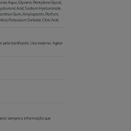
rais Aqua, Glycerin, Pentylene Glycol,
Hyaluronic Acid, Sodium Hyaluronate,
 Xanthan Gum, Amylopectin, Parfum,
hol, Potassium Sorbate, Citric Acid.
 pele danificada. Uso externo. Agitar
iderar sempre a informação que