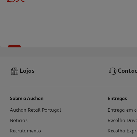
-43%
Lojas
Contac
Sobre a Auchan
Entregas
Auchan Retail Portugal
Entrega em c
Intensificador Perfume Lenor Pérolas Gold Orchid 495g
Notícias
Recolha Driv
26.24 €/Kg
Price reduced from
to
22,99 €
Recrutamento
Recolha Expr
12,99 €