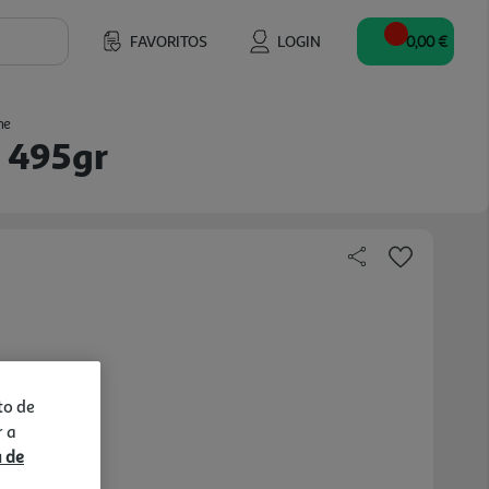
FAVORITOS
LOGIN
0,00 €
me
h 495gr
to de
r a
a de