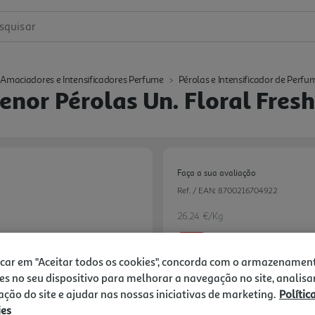
squisar
Amaciadores e Intensificadores Perfume
Pérolas e Intensificador de Perfu
enor Pérolas Un. Floral Fres
Faça a sua avaliação
Ref. / EAN:
8700216704922
26.24 €/Kg
-43%
icar em "Aceitar todos os cookies", concorda com o armazenamen
Price reduced from
to
es no seu dispositivo para melhorar a navegação no site, analisa
22,99 €
12,99 €
zação do site e ajudar nas nossas iniciativas de marketing.
Polític
ies
Next
Promoção:
de 2/4/2026 a 2/9/2026