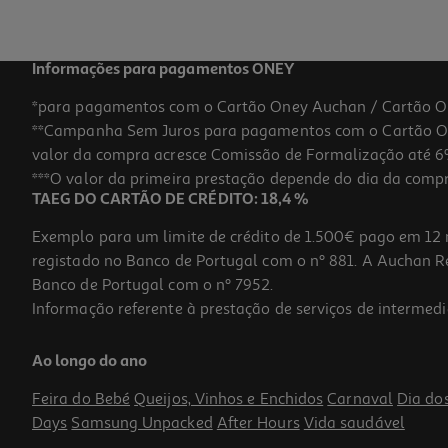
Informações para pagamentos ONEY
*para pagamentos com o Cartão Oney Auchan / Cartão O
**Campanha Sem Juros para pagamentos com o Cartão Oney
-45%
valor da compra acresce Comissão de Formalização até 6%
***O valor da primeira prestação depende do dia da compra,
TAEG DO CARTÃO DE CRÉDITO: 18,4 %
Exemplo para um limite de crédito de 1.500€ pago em 12 
registado no Banco de Portugal com o nº 881. A Auchan Ret
Banco de Portugal com o nº 7952.
Informação referente à prestação de serviços de intermedi
Intensificador Perfume Lenor Pérolas Unstoppables Fresh 195g
Ao longo do ano
30.72 €/Kg
Price reduced from
to
10,99 €
Feira do Bebé
Queijos, Vinhos e Enchidos
Carnaval
Dia do
5,99 €
Days
Samsung Unpacked
After Hours
Vida saudável
Promoção