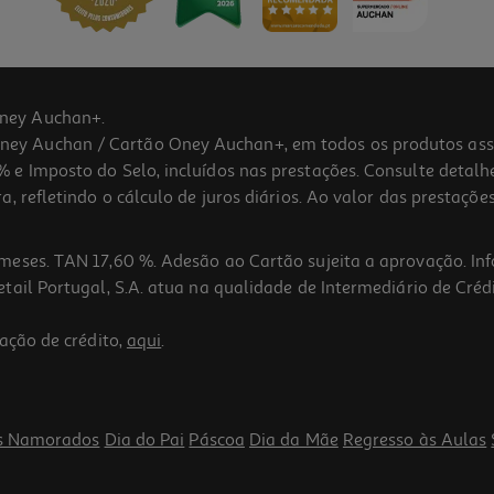
ney Auchan+.
 Auchan / Cartão Oney Auchan+, em todos os produtos assina
 e Imposto do Selo, incluídos nas prestações. Consulte detal
 refletindo o cálculo de juros diários. Ao valor das prestações
meses. TAN 17,60 %. Adesão ao Cartão sujeita a aprovação. In
ail Portugal, S.A. atua na qualidade de Intermediário de Crédi
3.0
(1)
ação de crédito,
aqui
.
s Namorados
Dia do Pai
Páscoa
Dia da Mãe
Regresso às Aulas