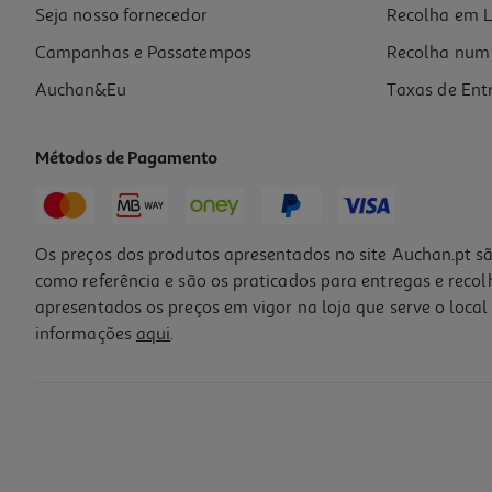
Promoção
Seja nosso fornecedor
Recolha em L
Campanhas e Passatempos
Recolha num 
Auchan&Eu
Taxas de Ent
Métodos de Pagamento
-45%
Os preços dos produtos apresentados no site Auchan.pt sã
como referência e são os praticados para entregas e reco
apresentados os preços em vigor na loja que serve o local 
informações
aqui
.
Intensificador Perfume Lenor Pérolas Dias De Verão 195g
30.72 €/Kg
Price reduced from
to
10,99 €
5,99 €
Promoção