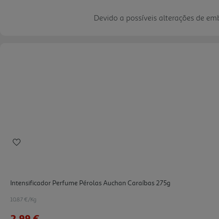
Devido a possíveis alterações de e
Intensificador Perfume Pérolas Auchan Caraíbas 275g
10.87 €/Kg
2,99 €