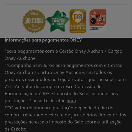
1.58 €/Lt
7,89 €
Informações para pagamentos ONEY
*para pagamentos com o Cartão Oney Auchan / Cartão
Oney Auchan+.
**Campanha Sem Juros para pagamentos com o Cartão
Oney Auchan / Cartão Oney Auchan+, em todos os
produtos assinalados na Loja de valor igual ou superior a
75€. Ao valor da compra acresce Comissão de
Formalização até 6% e Imposto do Selo, incluídos nas
prestações. Consulte detalhe
aqui
.
4.0
(1)
Sangria Casal Garcia Rosé 0.75l
***O valor da primeira prestação depende do dia da
compra, refletindo o cálculo de juros diários. Ao valor das
4.39 €/Lt
prestações acresce o Imposto do Selo sobre a utilização
3,29 €
de Crédito.