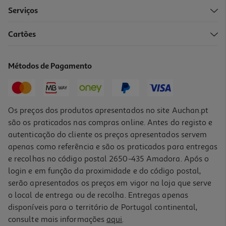
Serviços
Cartões
Bebida La Casera Tinto Verão Limão 0.33l (sdr)
3.18 €/Lt
Métodos de Pagamento
1,05 €
+0,10 € Depósito
Os preços dos produtos apresentados no site Auchan.pt
são os praticados nas compras online. Antes do registo e
autenticação do cliente os preços apresentados servem
apenas como referência e são os praticados para entregas
e recolhas no código postal 2650-435 Amadora. Após o
login e em função da proximidade e do código postal,
serão apresentados os preços em vigor na loja que serve
o local de entrega ou de recolha. Entregas apenas
disponíveis para o território de Portugal continental,
5.0
(1)
consulte mais informações
aqui
.
Sangria Lezíria Bag In Box 5l