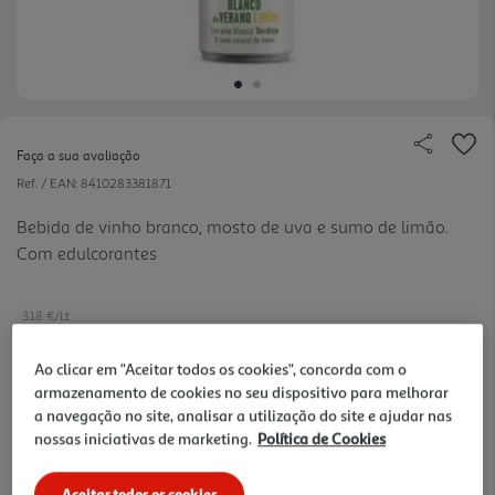
Faça a sua avaliação
Ref. / EAN:
8410283381871
Bebida de vinho branco, mosto de uva e sumo de limão.
Com edulcorantes
3.18 €/Lt
Ao clicar em "Aceitar todos os cookies", concorda com o
armazenamento de cookies no seu dispositivo para melhorar
1,05 €
a navegação no site, analisar a utilização do site e ajudar nas
+0,10 € Depósito
nossas iniciativas de marketing.
Política de Cookies
Notas de preparação
Aceitar todos os cookies