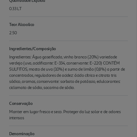
Quantidade Liquida
0.33 LT
Teor Alcoolico
2.50
Ingredientes/Composição
Ingredientes: Água gaseificada, vinho branco (20%) variedade
verdejo (uva, acidificante: E-334, conservante: E-220) CONTÉM
SULFITOS, mosto de uva (10%) e sumo de limão (0,8%) a partir de
concentrados, reguladores de acidez: ácido cítrico e citrato tris
sódico, aromas, conservante: sorbato de potássio, edulcorantes:
ciclamato de sódio, sacarina de sódio.
Conservação
Manter em lugar fresco e seco. Proteger da luz solar e de odores
intensos
Denominação