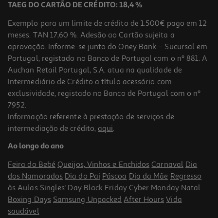
TAEG DO CARTÃO DE CRÉDITO: 18,4 %
Exemplo para um limite de crédito de 1.500€ pago em 12
meses. TAN 17,60 %. Adesão ao Cartão sujeita a
aprovação. Informe-se junto do Oney Bank – Sucursal em
Portugal, registado no Banco de Portugal com o nº 881. A
Auchan Retail Portugal, S.A. atua na qualidade de
Intermediário de Crédito a título acessório com
exclusividade, registado no Banco de Portugal com o nº
7952.
Informação referente à prestação de serviços de
intermediação de crédito,
aqui
.
Bebida La Casera Tinto Verão Limão 1.5l (sdr)
Ao longo do ano
1.69 €/Lt
Feira do Bebé
Queijos, Vinhos e Enchidos
Carnaval
Dia
2,54 €
dos Namorados
Dia do Pai
Páscoa
Dia da Mãe
Regresso
+0,10 € Depósito
às Aulas
Singles' Day
Black Friday
Cyber Monday
Natal
Boxing Days
Samsung Unpacked
After Hours
Vida
saudável