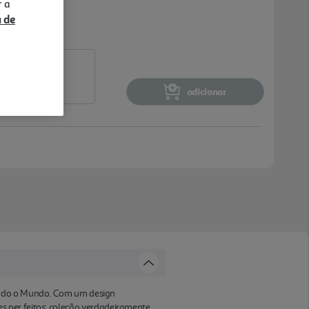
r a
a de
adicionar
 todo o Mundo. Com um design
s per feitos; coleção verdadeiramente