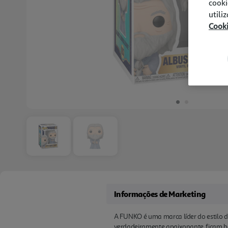
cooki
utili
Cook
Informações de Marketing
A FUNKO é uma marca líder do estilo 
verdadeiramente apaixonante, ficam be