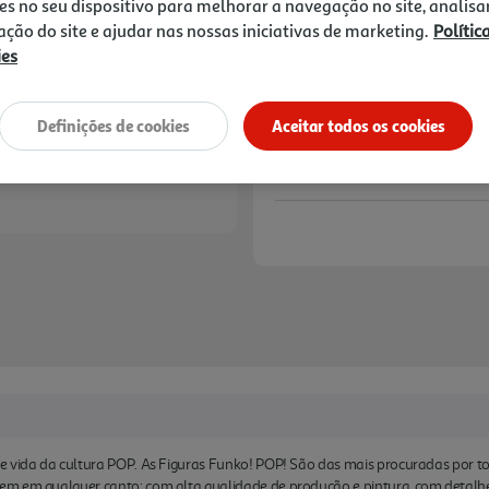
15,99 €
es no seu dispositivo para melhorar a navegação no site, analisa
zação do site e ajudar nas nossas iniciativas de marketing.
Polític
ies
Notas de preparação
Definições de cookies
Aceitar todos os cookies
de vida da cultura POP. As Figuras Funko! POP! São das mais procuradas por
m em qualquer canto; com alta qualidade de produção e pintura, com detalhe