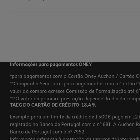
Figura Funko Egg Pocket Pop: Marvel Modelos Sortidos
12.99 €/un
12,99 €
Informações para pagamentos ONEY
*para pagamentos com o Cartão Oney Auchan / Cartão O
**Campanha Sem Juros para pagamentos com o Cartão Oney
valor da compra acresce Comissão de Formalização até 6%
***O valor da primeira prestação depende do dia da compra,
TAEG DO CARTÃO DE CRÉDITO: 18,4 %
Exemplo para um limite de crédito de 1.500€ pago em 12 
registado no Banco de Portugal com o nº 881. A Auchan Ret
Banco de Portugal com o nº 7952.
Informação referente à prestação de serviços de intermedi