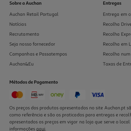
Sobre a Auchan
Entregas
Auchan Retail Portugal
Entrega em c
Figura Funko Egg Pocket Pop: Disney Modelos Sortidos
Notícias
Recolha Driv
12.99 €/un
Recrutamento
Recolha Expr
12,99 €
Seja nosso fornecedor
Recolha em L
Campanhas e Passatempos
Recolha num 
Auchan&Eu
Taxas de Ent
Métodos de Pagamento
Os preços dos produtos apresentados no site Auchan.pt sã
como referência e são os praticados para entregas e reco
apresentados os preços em vigor na loja que serve o local 
informações
aqui
.