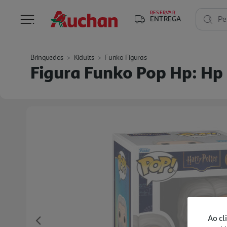
RESERVAR
ENTREGA
Pe
Brinquedos
Kidults
Funko Figuras
Figura Funko Pop Hp: Hp
Ao cl
Previous