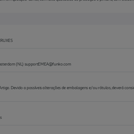
CRUXES
 Amsterdam (NL) supportEMEA@funko.com
rtigo. Devido a possíveis alterações de embalagens e/ou rótulos, deverá cons
s