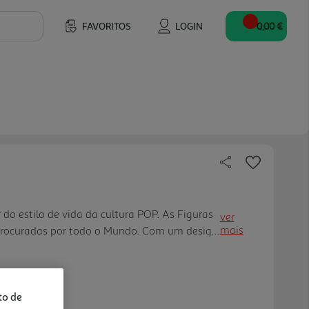
FAVORITOS
LOGIN
0,00 €
o estilo de vida da cultura POP. As Figuras
ver
mais
procuradas por todo o Mundo. Com um design
e, ficam bem em qualquer canto; com alta
tura, com detalhes per feitos; coleção
 para pequenos e graúdos.
to de