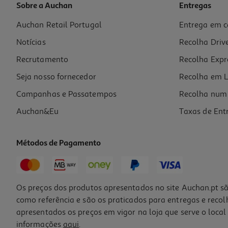
Sobre a Auchan
Entregas
Auchan Retail Portugal
Entrega em c
Figura Funko Pop Animation: Kpop Dh S2- Bob
Notícias
Recolha Driv
19.99 €/un
Recrutamento
Recolha Expr
19,99 €
Seja nosso fornecedor
Recolha em L
Campanhas e Passatempos
Recolha num 
Auchan&Eu
Taxas de Ent
Métodos de Pagamento
Os preços dos produtos apresentados no site Auchan.pt sã
como referência e são os praticados para entregas e reco
apresentados os preços em vigor na loja que serve o local 
informações
aqui
.