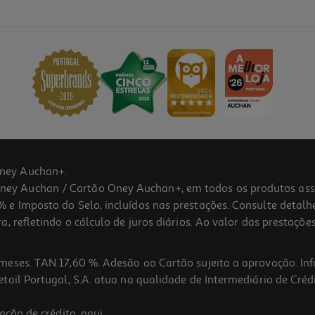
ney Auchan+.
 Auchan / Cartão Oney Auchan+, em todos os produtos assina
 e Imposto do Selo, incluídos nas prestações. Consulte detal
 refletindo o cálculo de juros diários. Ao valor das prestações
meses. TAN 17,60 %. Adesão ao Cartão sujeita a aprovação. In
ail Portugal, S.A. atua na qualidade de Intermediário de Crédi
5.0
(1)
ação de crédito,
aqui
.