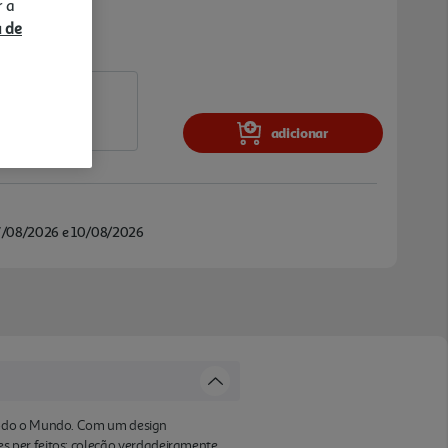
r a
a de
adicionar
/08/2026 e 10/08/2026
 todo o Mundo. Com um design
s per feitos; coleção verdadeiramente