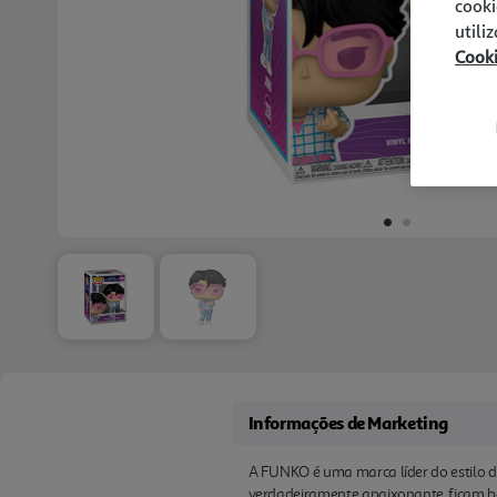
cooki
utili
Cook
Informações de Marketing
A FUNKO é uma marca líder do estilo 
verdadeiramente apaixonante, ficam be