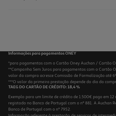
Figura Funko Pop Animation: Kpop Dh S2- Zoe
19.99 €/un
19,99 €
Informações para pagamentos ONEY
*para pagamentos com o Cartão Oney Auchan / Cartão O
**Campanha Sem Juros para pagamentos com o Cartão Oney
valor da compra acresce Comissão de Formalização até 6%
***O valor da primeira prestação depende do dia da compra,
TAEG DO CARTÃO DE CRÉDITO: 18,4 %
Exemplo para um limite de crédito de 1.500€ pago em 12 
registado no Banco de Portugal com o nº 881. A Auchan Ret
Banco de Portugal com o nº 7952.
Informação referente à prestação de serviços de intermedi