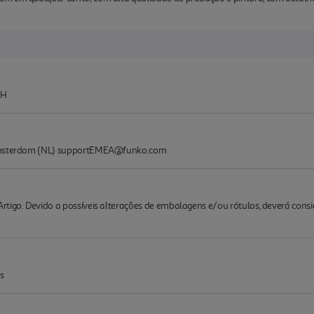
CH
 Amsterdam (NL) supportEMEA@funko.com
rtigo. Devido a possíveis alterações de embalagens e/ou rótulos, deverá cons
s