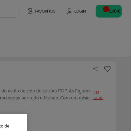
FAVORITOS
LOGIN
0,00 €
o estilo de vida da cultura POP. As Figuras
ver
mais
procuradas por todo o Mundo. Com um design
e, ficam bem em qualquer canto; com alta
tura, com detalhes per feitos; coleção
 para pequenos e graúdos.
to de