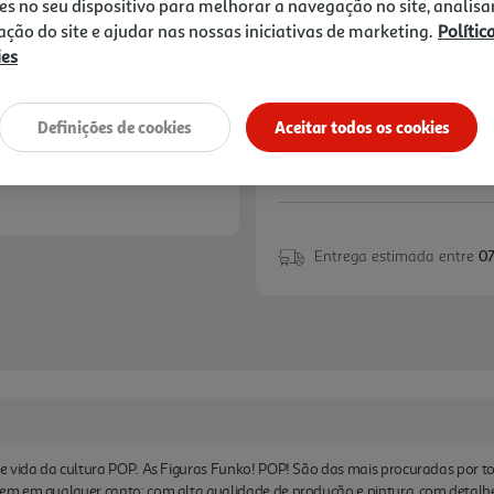
15,99 €
es no seu dispositivo para melhorar a navegação no site, analisa
zação do site e ajudar nas nossas iniciativas de marketing.
Polític
ies
Notas de preparação
Definições de cookies
Aceitar todos os cookies
Entrega estimada entre
07
de vida da cultura POP. As Figuras Funko! POP! São das mais procuradas por
m em qualquer canto; com alta qualidade de produção e pintura, com detalhe