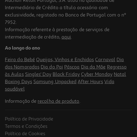
Auchan Retail Portugal, S.A. atua na qualidade de
Intermediário de Crédito a título acessório com
-10%
exclusividade, registado no Banco de Portugal com o nº
7952.
Informação referente à prestação de serviços de
intermediação de crédito,
aqui
.
Livro Diário De Um Gato De Mayumi Nagano
Ao longo do ano
15.93 €/un
17,70 €
PVP de editor
Feira do Bebé
Queijos, Vinhos e Enchidos
Carnaval
Dia
15,93 €
dos Namorados
Dia do Pai
Páscoa
Dia da Mãe
Regresso
às Aulas
Singles' Day
Black Friday
Cyber Monday
Natal
Boxing Days
Samsung Unpacked
After Hours
Vida
saudável
Informação de
recolha de produto
.
Política de Privacidade
-10%
Termos e Condições
Política de Cookies