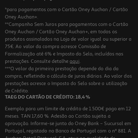
*para pagamentos com o Cartão Oney Auchan / Cartão
Oney Auchan+.
**Campanha Sem Juros para pagamentos com o Cartão
Oney Auchan / Cartão Oney Auchan+, em todos os
-10%
produtos assinalados na Loja de valor igual ou superior a
75€. Ao valor da compra acresce Comissão de
Formalização até 6% e Imposto do Selo, incluídos nas
prestações. Consulte detalhe
aqui
.
Livro Debaixo De Água De Tara Menon
***O valor da primeira prestação depende do dia da
compra, refletindo o cálculo de juros diários. Ao valor das
16.97 €/un
prestações acresce o Imposto do Selo sobre a utilização
18,85 €
PVP de editor
16,97 €
de Crédito.
TAEG DO CARTÃO DE CRÉDITO: 18,4 %
Exemplo para um limite de crédito de 1.500€ pago em 12
meses. TAN 17,60 %. Adesão ao Cartão sujeita a
aprovação. Informe-se junto do Oney Bank – Sucursal em
Portugal, registado no Banco de Portugal com o nº 881. A