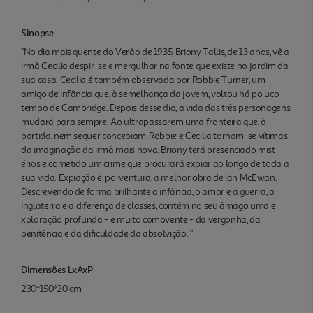
Sinopse
"No dia mais quente do Verão de 1935, Briony Tallis, de 13 anos, vê a
irmã Cecilia despir-se e mergulhar na fonte que existe no jardim da
sua casa. Cecilia é também observada por Robbie Turner, um
amigo de infância que, à semelhança da jovem, voltou há po uco
tempo de Cambridge. Depois desse dia, a vida das três personagens
mudará para sempre. Ao ultrapassarem uma fronteira que, à
partida, nem sequer concebiam, Robbie e Cecilia tornam-se vítimas
da imaginação da irmã mais nova. Briony terá presenciado mist
érios e cometido um crime que procurará expiar ao longo de toda a
sua vida. Expiação é, porventura, a melhor obra de Ian McEwan.
Descrevendo de forma brilhante a infância, o amor e a guerra, a
Inglaterra e a diferença de classes, contém no seu âmago uma e
xploração profunda - e muito comovente - da vergonha, da
penitência e da dificuldade da absolvição. "
Dimensões LxAxP
230*150*20 cm