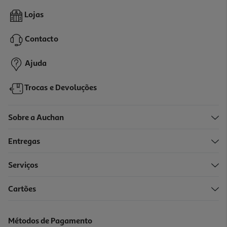
Livro A Médica De Família De J M Dalgliesh
Lojas
17.99 €/un
19,99 €
PVP de editor
Contacto
17,99 €
Ajuda
Trocas e Devoluções
Sobre a Auchan
Entregas
-10%
Serviços
Cartões
Livro Uma Noite De Paixão De Nadia Lee
17.51 €/un
Métodos de Pagamento
19,45 €
PVP de editor