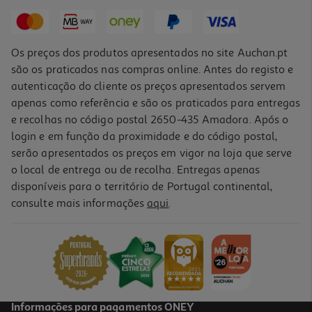
17,51 €
Os preços dos produtos apresentados no site Auchan.pt
são os praticados nas compras online. Antes do registo e
autenticação do cliente os preços apresentados servem
apenas como referência e são os praticados para entregas
e recolhas no código postal 2650-435 Amadora. Após o
login e em função da proximidade e do código postal,
-10%
serão apresentados os preços em vigor na loja que serve
o local de entrega ou de recolha. Entregas apenas
disponíveis para o território de Portugal continental,
consulte mais informações
aqui
.
Livro Um Chapéu De Leopardo
12.6 €/un
14,00 €
PVP de editor
12,60 €
Informações para pagamentos ONEY