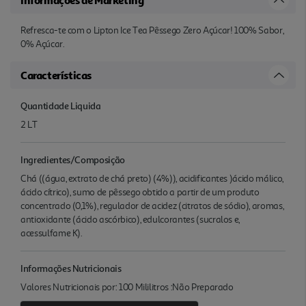
Refresca-te com o Lipton Ice Tea Pêssego Zero Açúcar! 100% Sabor,
0% Açúcar.
Características
Quantidade Liquida
2 LT
Ingredientes/Composição
Chá ((água, extrato de chá preto) (4%)), acidificantes )ácido málico,
ácido cítrico), sumo de pêssego obtido a partir de um produto
concentrado (0,1%), regulador de acidez (citratos de sódio), aromas,
antioxidante (ácido ascórbico), edulcorantes (sucralos e,
acessulfame K).
Informações Nutricionais
Valores Nutricionais por: 100 Mililitros :Não Preparado