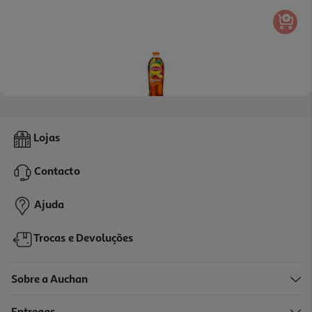
Ice Tea Lipton Pêssego 2l (sdr)
Lojas
1.2 €/Lt
Contacto
2,39 €
+0,10 € Depósito
Ajuda
Trocas e Devoluções
Sobre a Auchan