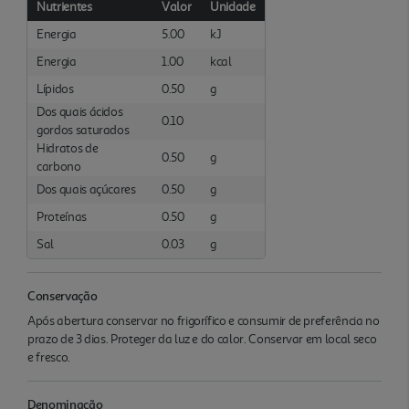
Nutrientes
Valor
Unidade
Energia
5.00
kJ
Energia
1.00
kcal
Lípidos
0.50
g
Dos quais ácidos
0.10
gordos saturados
Hidratos de
0.50
g
carbono
Dos quais açúcares
0.50
g
Proteínas
0.50
g
Sal
0.03
g
Conservação
Após abertura conservar no frigorífico e consumir de preferência no
prazo de 3 dias. Proteger da luz e do calor. Conservar em local seco
e fresco.
Denominação