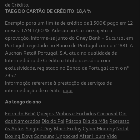
de Crédito.
TAEG DO CARTÃO DE CRÉDITO: 18,4 %
Exemplo para um limite de crédito de 1.500€ pago em 12
meses. TAN 17,60 %. Adesão ao Cartão sujeita a
aprovação. Informe-se junto do Oney Bank – Sucursal em
Portugal, registado no Banco de Portugal com o nº 881. A
Auchan Retail Portugal, S.A. atua na qualidade de
Intermediário de Crédito a título acessório com
exclusividade, registado no Banco de Portugal com o nº
7952.
Informação referente à prestação de serviços de
intermediação de crédito,
aqui
.
Ao longo do ano
Feira do Bebé
Queijos, Vinhos e Enchidos
Carnaval
Dia
dos Namorados
Dia do Pai
Páscoa
Dia da Mãe
Regresso
às Aulas
Singles' Day
Black Friday
Cyber Monday
Natal
Boxing Days
Samsung Unpacked
After Hours
Vida