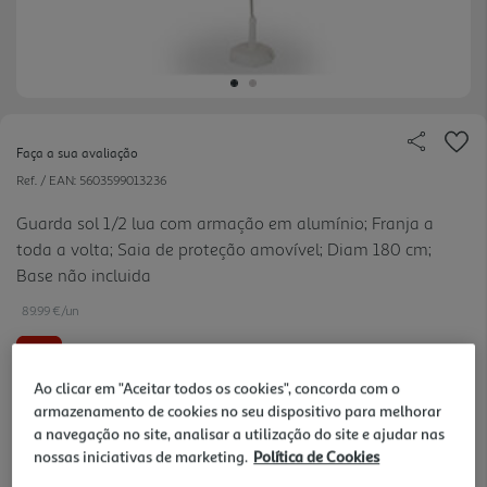
Faça a sua avaliação
Ref. / EAN:
5603599013236
Guarda sol 1/2 lua com armação em alumínio; Franja a
toda a volta; Saia de proteção amovível; Diam 180 cm;
Base não incluida
89.99 €/un
-10%
Ao clicar em "Aceitar todos os cookies", concorda com o
Price reduced from
to
99,99 €
armazenamento de cookies no seu dispositivo para melhorar
89,99 €
a navegação no site, analisar a utilização do site e ajudar nas
nossas iniciativas de marketing.
Política de Cookies
Promoção:
de 29/6/2026 a 31/8/2026