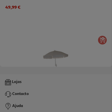
49,99 €
Guarda Sol 1/2 Lua Saurium Cinzento 180cm
Lojas
49.99 €/un
Contacto
49,99 €
Ajuda