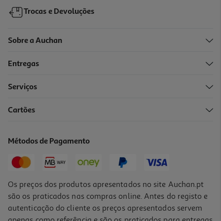
Trocas e Devoluções
Sobre a Auchan
Entregas
-10%
Serviços
Cartões
Chapeu De Sol Com Saia Saurium Riscas Amarelas Ø180cm
89.99 €/un
Métodos de Pagamento
Price reduced from
to
99,99 €
89,99 €
Promoção
Os preços dos produtos apresentados no site Auchan.pt
são os praticados nas compras online. Antes do registo e
autenticação do cliente os preços apresentados servem
apenas como referência e são os praticados para entregas