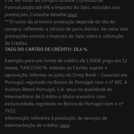
75€. Ao valor da compra acresce Comissão de
Formalização até 6% e Imposto do Selo, incluídos nas
prestações. Consulte detalhe
aqui
.
Chapéu De Sol Gardenstar Bege Ø180cm Uv50
***O valor da primeira prestação depende do dia da
compra, refletindo o cálculo de juros diários. Ao valor das
12.99 €/un
Price reduced from
to
prestações acresce o Imposto do Selo sobre a utilização
16,99 €
12,99 €
de Crédito.
Promoção
TAEG DO CARTÃO DE CRÉDITO: 18,4 %
Exemplo para um limite de crédito de 1.500€ pago em 12
meses. TAN 17,60 %. Adesão ao Cartão sujeita a
aprovação. Informe-se junto do Oney Bank – Sucursal em
Portugal, registado no Banco de Portugal com o nº 881. A
Auchan Retail Portugal, S.A. atua na qualidade de
Intermediário de Crédito a título acessório com
-25%
exclusividade, registado no Banco de Portugal com o nº
7952.
Informação referente à prestação de serviços de
intermediação de crédito,
aqui
.
Tenda Praia Pincho 210cm