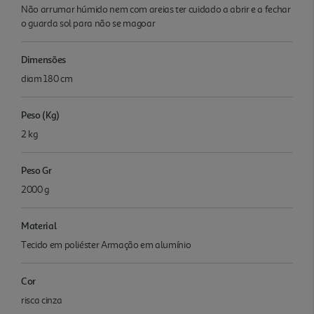
Não arrumar húmido nem com areias ter cuidado a abrir e a fechar
o guarda sol para não se magoar
Dimensões
diam 180 cm
Peso (Kg)
2 kg
Peso Gr
2000 g
Material
Tecido em poliéster Armação em alumínio
Cor
risca cinza