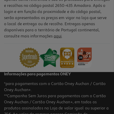
e recolhas no código postal 2650-435 Amadora. Após o
login e em função da proximidade e do código postal,
serão apresentados os preços em vigor na loja que serve
o local de entrega ou de recolha. Entregas apenas
disponíveis para o território de Portugal continental,
consulte mais informações
aqui
.
Chapéu De Sol Com Abrigo Aktive Mesa De Apoio E Pincho
49.99 €/un
49,99 €
Informações para pagamentos ONEY
*para pagamentos com o Cartão Oney Auchan / Cartão
Oney Auchan+.
**Campanha Sem Juros para pagamentos com o Cartão
Oney Auchan / Cartão Oney Auchan+, em todos os
-24%
produtos assinalados na Loja de valor igual ou superior a