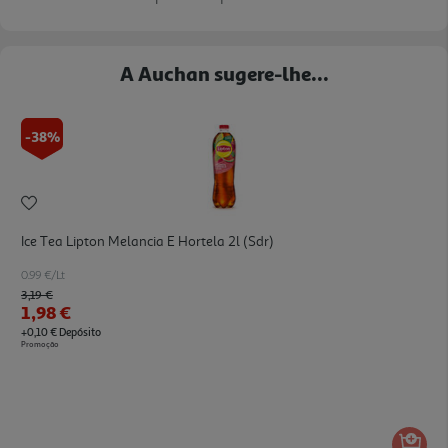
A Auchan sugere-lhe...
-38%
Ice Tea Lipton Melancia E Hortela 2l (sdr)
0.99 €/Lt
Price reduced from
to
3,19 €
1,98 €
+0,10 € Depósito
Promoção