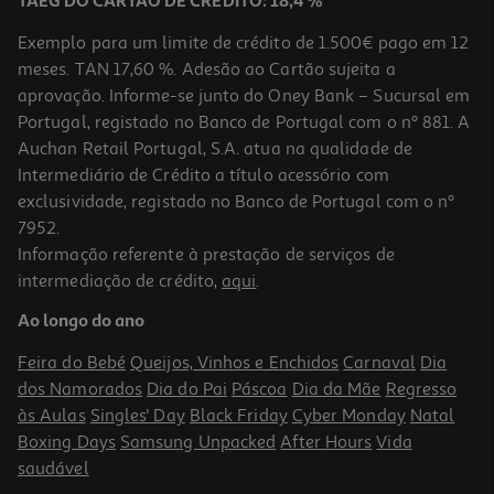
TAEG DO CARTÃO DE CRÉDITO: 18,4 %
Exemplo para um limite de crédito de 1.500€ pago em 12
meses. TAN 17,60 %. Adesão ao Cartão sujeita a
aprovação. Informe-se junto do Oney Bank – Sucursal em
Portugal, registado no Banco de Portugal com o nº 881. A
Auchan Retail Portugal, S.A. atua na qualidade de
Intermediário de Crédito a título acessório com
exclusividade, registado no Banco de Portugal com o nº
7952.
Informação referente à prestação de serviços de
intermediação de crédito,
aqui
.
Ice Tea Fuze Tea Lima & Menta 1.5l (sdr)
Ao longo do ano
0.93 €/Lt
Feira do Bebé
Queijos, Vinhos e Enchidos
Carnaval
Dia
1,39 €
dos Namorados
Dia do Pai
Páscoa
Dia da Mãe
Regresso
+0,10 € Depósito
às Aulas
Singles' Day
Black Friday
Cyber Monday
Natal
Boxing Days
Samsung Unpacked
After Hours
Vida
saudável