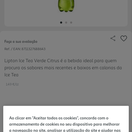
Faça a sua avaliação
Ref. / EAN:
8711327688643
Lipton Ice Tea Verde Citrus é a bebida ideal para quem
procura os sabores mais recentes e baixos em calorias da
Ice Tea
1.49 €/Lt
1,49 €
+0,10 € Depósito
Ao clicar em "Aceitar todos os cookies", concorda com o
armazenamento de cookies no seu dispositivo para melhorar
Notas de preparação
a navegação no site, analisar a utilização do site e ajudar nas