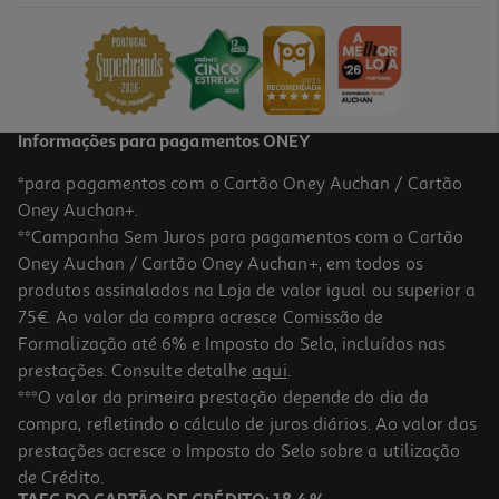
1.2 €/Lt
2,39 €
+0,10 € Depósito
Informações para pagamentos ONEY
*para pagamentos com o Cartão Oney Auchan / Cartão
Oney Auchan+.
**Campanha Sem Juros para pagamentos com o Cartão
Oney Auchan / Cartão Oney Auchan+, em todos os
produtos assinalados na Loja de valor igual ou superior a
75€. Ao valor da compra acresce Comissão de
Formalização até 6% e Imposto do Selo, incluídos nas
prestações. Consulte detalhe
aqui
.
Ice Tea Lipton Framboesa 2l (sdr)
***O valor da primeira prestação depende do dia da
compra, refletindo o cálculo de juros diários. Ao valor das
1.2 €/Lt
prestações acresce o Imposto do Selo sobre a utilização
2,39 €
de Crédito.
+0,10 € Depósito