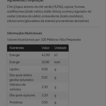
Ingredientes/Composição
Chá ((água, extrato de chá verde) (9,2%)), açúcar, frutose,
acidificantes (ácido málico, ácido cítrico), aromas, regulador de
acidez (citratos de sódio), antioxidante (ácido ascórbico),
edulcorante (glicosídeos de esteviol provenientes de estévia).
Informações Nutricionais
Valores Nutricionais por: 100 Mililitros :Não Preparado
Nutrientes
Valor
Unidade
Energia
42.00
kJ
Energia
10.00
kcal
Lípidos
0.50
g
Dos quais ácidos
0.10
g
gordos saturados
Hidratos de
2.30
g
carbono
Dos quais açúcares
2.20
g
Proteínas
0.50
g