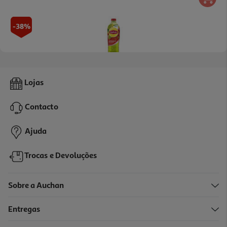
-38%
Ice Tea Lipton Verde Morango 2l (sdr)
Lojas
0.99 €/Lt
Price reduced from
to
3,19 €
Contacto
1,98 €
+0,10 € Depósito
Ajuda
Promoção
Trocas e Devoluções
Sobre a Auchan
Entregas