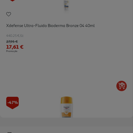
Xdefense Ultra-Fluido Bioderma Bronze 04 40ml
440.25 €/Lt
Price reduced from
to
27,95 €
17,61 €
Promoção
-47%