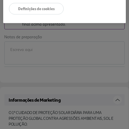
-10% DESCONTO IMEDIATO INCLUÍDO
Definições de cookies
De 3/7/2026 a 1/9/2026
Preço exclusivo para clientes membros Clube Auchan,
com desconto imediato aplicado já refletido no preço
final acima apresentado.
Notas de preparação
Informações de Marketing
O 1º CUIDADO DE PROTEÇÃO SOLAR DIÁRIA PARA UMA
PROTEÇÃO GLOBAL CONTRA AGRESSÕES AMBIENTAIS, SOL E
POLUIÇÃO.