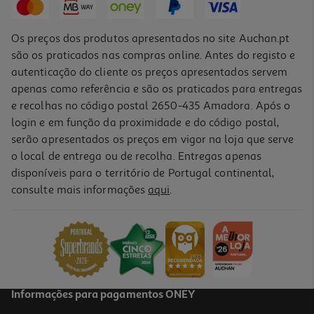
Promoção
Os preços dos produtos apresentados no site Auchan.pt
são os praticados nas compras online. Antes do registo e
autenticação do cliente os preços apresentados servem
apenas como referência e são os praticados para entregas
e recolhas no código postal 2650-435 Amadora. Após o
login e em função da proximidade e do código postal,
-27%
serão apresentados os preços em vigor na loja que serve
o local de entrega ou de recolha. Entregas apenas
disponíveis para o território de Portugal continental,
consulte mais informações
aqui
.
Fluido Uv-Age Vichy Pigment Claro Spf50+ 40ml
514.75 €/Lt
Price reduced from
to
28,20 €
20,59 €
Promoção
Informações para pagamentos ONEY