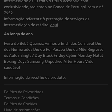
Intermediário de Crédito a título acessório com
-37%
exclusividade, registado no Banco de Portugal com o nº
7952.
Informação referente à prestação de serviços de
intermediação de crédito,
aqui
.
Gel Heliocare 360 Water Bronze Spf50+ 50ml
Ao longo do ano
310.6 €/Lt
Price reduced from
to
24,65 €
Feira do Bebé
Queijos, Vinhos e Enchidos
Carnaval
Dia
15,53 €
dos Namorados
Dia do Pai
Páscoa
Dia da Mãe
Regresso
Promoção
às Aulas
Singles' Day
Black Friday
Cyber Monday
Natal
Boxing Days
Samsung Unpacked
After Hours
Vida
saudável
Informação de
recolha de produto
.
Política de Privacidade
-37%
Termos e Condições
Política de Cookies
Livro de reclamações