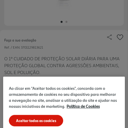
Faça a sua avaliação
Ref. / EAN:
3701129813621
O 1º CUIDADO DE PROTEÇÃO SOLAR DIÁRIA PARA UMA
PROTEÇÃO GLOBAL CONTRA AGRESSÕES AMBIENTAIS,
SOL E POLUIÇÃO.
440.25 €/Lt
Ao clicar em "Aceitar todos os cookies", concorda com o
-37%
armazenamento de cookies no seu dispositivo para melhorar
a navegação no site, analisar a utilização do site e ajudar nas
Price reduced from
to
nossas iniciativas de marketing.
Política de Cookies
27,95 €
17,61 €
Aceitar todos os cookies
Promoção:
de 4/7/2026 a 4/9/2026