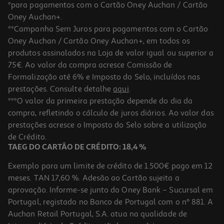
*para pagamentos com o Cartão Oney Auchan / Cartão
Oney Auchan+.
**Campanha Sem Juros para pagamentos com o Cartão
Oney Auchan / Cartão Oney Auchan+, em todos os
-47%
produtos assinalados na Loja de valor igual ou superior a
75€. Ao valor da compra acresce Comissão de
Formalização até 6% e Imposto do Selo, incluídos nas
prestações. Consulte detalhe
aqui
.
4.8
(68)
Fluido Eucerin Hydroprotect Ultralightm 50ml
***O valor da primeira prestação depende do dia da
compra, refletindo o cálculo de juros diários. Ao valor das
310.2 €/Lt
Price reduced from
to
prestações acresce o Imposto do Selo sobre a utilização
29,39 €
15,51 €
de Crédito.
Promoção
TAEG DO CARTÃO DE CRÉDITO: 18,4 %
Exemplo para um limite de crédito de 1.500€ pago em 12
meses. TAN 17,60 %. Adesão ao Cartão sujeita a
aprovação. Informe-se junto do Oney Bank – Sucursal em
Portugal, registado no Banco de Portugal com o nº 881. A
Auchan Retail Portugal, S.A. atua na qualidade de