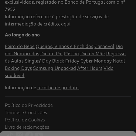
exclusividade, registado no Banco de Portugal com o nº
7952.
Informação referente à prestação de serviços de
intermediação de crédito,
aqui
.
Verniz Essence Gel Nail Polish 8ml
Ao longo do ano
248.75 €/Kg
Feira do Bebé
Queijos, Vinhos e Enchidos
Carnaval
Dia
1,99 €
dos Namorados
Dia do Pai
Páscoa
Dia da Mãe
Regresso
às Aulas
Singles' Day
Black Friday
Cyber Monday
Natal
Boxing Days
Samsung Unpacked
After Hours
Vida
saudável
Informação de
recolha de produto
.
Política de Privacidade
Termos e Condições
Política de Cookies
Livro de reclamações
4.2
(5)