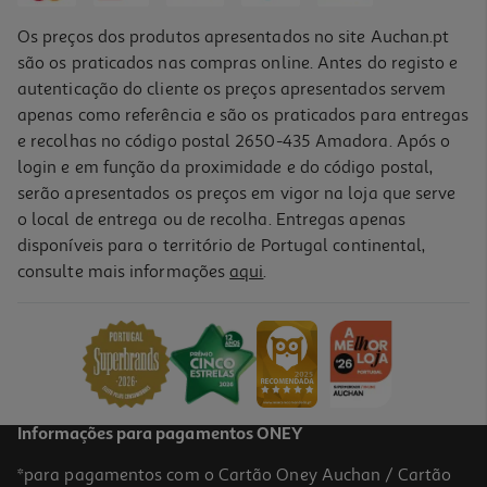
Os preços dos produtos apresentados no site Auchan.pt
são os praticados nas compras online. Antes do registo e
autenticação do cliente os preços apresentados servem
apenas como referência e são os praticados para entregas
e recolhas no código postal 2650-435 Amadora. Após o
login e em função da proximidade e do código postal,
serão apresentados os preços em vigor na loja que serve
o local de entrega ou de recolha. Entregas apenas
disponíveis para o território de Portugal continental,
4.2
(5)
consulte mais informações
aqui
.
Verniz Essence Gel Nail Polish 8ml
248.75 €/Kg
1,99 €
Informações para pagamentos ONEY
*para pagamentos com o Cartão Oney Auchan / Cartão