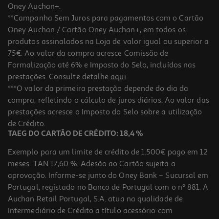
Oney Auchan+.
**Campanha Sem Juros para pagamentos com o Cartão
Oney Auchan / Cartão Oney Auchan+, em todos os
produtos assinalados na Loja de valor igual ou superior a
75€. Ao valor da compra acresce Comissão de
Formalização até 6% e Imposto do Selo, incluídos nas
prestações. Consulte detalhe
aqui
.
Verniz Essence Gel Nail Polish 8ml
***O valor da primeira prestação depende do dia da
compra, refletindo o cálculo de juros diários. Ao valor das
248.75 €/Kg
prestações acresce o Imposto do Selo sobre a utilização
1,99 €
de Crédito.
TAEG DO CARTÃO DE CRÉDITO: 18,4 %
Exemplo para um limite de crédito de 1.500€ pago em 12
meses. TAN 17,60 %. Adesão ao Cartão sujeita a
aprovação. Informe-se junto do Oney Bank – Sucursal em
Portugal, registado no Banco de Portugal com o nº 881. A
Auchan Retail Portugal, S.A. atua na qualidade de
Intermediário de Crédito a título acessório com