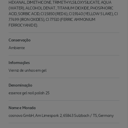
HEXANAL, DIMETHICONE, TRIMETHYLSILOXYSILICATE, AQUA
(WATER), ALCOHOL DENAT., TITANIUM DIOXIDE, PHOSPHORIC
ACID, SORBIC ACID, CI 15850 (RED 6), CI 19140 (YELLOW 5 LAKE), CI
77499 (IRON OXIDES), CI 77510 (FERRIC AMMONIUM
FERROCYANID E).
Conservação
Ambiente
Informações
Verniz de unhas em gel
Denominação
essence gel nail polish 25
Nome e Morada
cosnova GmbH, Am Limespark 2, 65843 Sulzbach / TS, Germany