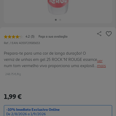
4.2
(5)
Faça a sua avaliação
Leu
5
Ref. / EAN:
4059729585653
avaliações.
Link
Prepara-te para uma cor de longa duração! O
para
verniz de unhas em gel 25 ROCK 'N' ROUGE essence
a
ver
mesma
num tom vermelho vivo proporciona uma explosão
mais
página.
de perfeição brilhante num acabamento radiante.
248.75 €/Kg
Desde looks subtis a ousados, há uma combinação
para cada estado de espírito. A sua textura suave
desliza sem esforço sobre as unhas enquanto seca
1,99 €
rapidamente, criando uma cor intensa e um brilho
semelhante a gel - tudo sem uma lâmpada UV. O
pincel inovador abraça a forma natural da unha
-10% Imediato Exclusivo Online
De 2/8/2026 a 1/9/2026
para uma aplicação uniforme e per feita. Finaliza