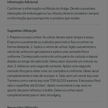
Informação Adicional
Confirmar a informação no Rótulo do Artigo. Devido a possíveis
alterações de embalagens e/ou rótulos, deverá considerar sempre
a informação que acompanha o produto que recebe.
Sugestões Utilização
1. Prepara as tuas unhas: As unhas devem estar limpas e secas.
Empurra suavemente as cutículas para trás e fixa as unhas na
forma desejada. 2. Aplica o verniz de unhas: Agita suavemente o
verniz de unhas em gel essence e aplica uma camada fina e
uniforme. Começa pelo centro da unha perto da cutícula e depois
desliza ao longo de cada lado. Deixa secar durante um minuto ou
dois. 3. Adiciona uma segunda camada: Aplica uma segunda
camada fina para obter uma cor completa e uniforme. Deixa secar
completamente a ntes de avançar. 4. Sela com um verniz top coat.
Termina com o verniz top coat TOP GLOSS essence. Este passo final
sela a superfície até 10 dias*. Aplica novamente o top coat no
quarto dia para refrescar o brilho. Deixa as unhas secar
completamente para e vitar smudging.
Precauções Utilização