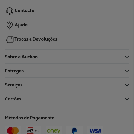
248.75 €/Kg
Contacto
1,99 €
Ajuda
Trocas e Devoluções
Sobre a Auchan
Entregas
Serviços
3.7
(6)
Cartões
Verniz Essence Gel Nail Polish 8ml
248.75 €/Kg
Métodos de Pagamento
1,99 €