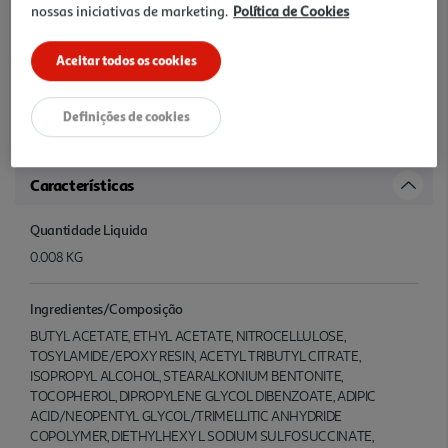
nossas iniciativas de marketing.
Política de Cookies
unha para uma aplicação uniforme e per feita. Finaliza com o
verniz top coat TOP GLOSS e desfruta de uma manicure ultra-
brilhante que dura até 10 dias.* *Em combinação com o verniz top
Aceitar todos os cookies
coat TOP GLOSS. Verniz top coat TOP GLOSS reaplicado após 4
dias.*Em combinação com o top coat TOP GLOSS. Aca bamento
Definições de cookies
TOP GLOSS reaplicado após 4 dias.*Em combinação com o verniz
top coat TOP GLOSS. Verniz to
Características
Quantidade Liquida
0.008 KG
Ingredientes/Composição
BUTYL ACETATE, ETHYL ACETATE, NITROCELLULOSE,
TOSYLAMIDE/EPOXY RESIN, ACETYL TRIBUTYL CITRATE,
ISOPROPYL ALCOHOL, STEARALKONIUM BENTONITE,
TOCOPHEROL, DIPROPYLENE GLYCOL DIBENZOATE, ADIPIC
ACID/NEOPENTYL GLYCOL/TRIMELLITIC ANHYDRIDE
COPOLYMER, DIETHYLHEXY L SODIUM SULFOSUCCINATE,