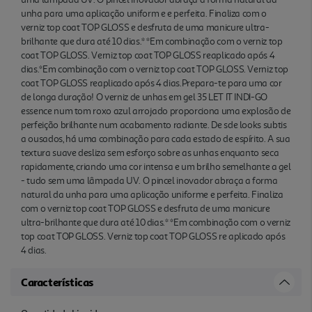
aplicação uniforme e perfeita. Finaliza com o verniz
unha para uma aplicação uniform e e perfeita. Finaliza com o
top coat TOP GLOSS e desfruta de uma manicure
verniz top coat TOP GLOSS e desfruta de uma manicure ultra-
ultra-brilhante que dura até 10 dias.* *Em
brilhante que dura até 10 dias.* *Em combinação com o verniz top
combinação com o verniz top coat TOP GLOSS.
coat TOP GLOSS. Verniz top coat TOP GLOSS reaplicado após 4
Verniz top coat TOP GLOSS re aplicado após 4 dias.
dias.*Em combinação com o verniz top coat TOP GLOSS. Verniz top
coat TOP GLOSS reaplicado após 4 dias.Prepara-te para uma cor
de longa duração! O verniz de unhas em gel 35 LET IT INDI-GO
essence num tom roxo azul arrojado proporciona uma explosão de
perfeição brilhante num acabamento radiante. De sde looks subtis
a ousados, há uma combinação para cada estado de espírito. A sua
textura suave desliza sem esforço sobre as unhas enquanto seca
rapidamente, criando uma cor intensa e um brilho semelhante a gel
- tudo sem uma lâmpada UV. O pincel inovador abraça a forma
natural da unha para uma aplicação uniforme e perfeita. Finaliza
com o verniz top coat TOP GLOSS e desfruta de uma manicure
ultra-brilhante que dura até 10 dias.* *Em combinação com o verniz
top coat TOP GLOSS. Verniz top coat TOP GLOSS re aplicado após
4 dias.
Características