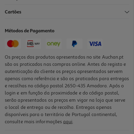
3.7
(6)
Cartões
Verniz Essence Gel Nail Polish 8ml
248.75 €/Kg
Métodos de Pagamento
1,99 €
Os preços dos produtos apresentados no site Auchan.pt
são os praticados nas compras online. Antes do registo e
autenticação do cliente os preços apresentados servem
apenas como referência e são os praticados para entregas
e recolhas no código postal 2650-435 Amadora. Após o
login e em função da proximidade e do código postal,
serão apresentados os preços em vigor na loja que serve
o local de entrega ou de recolha. Entregas apenas
disponíveis para o território de Portugal continental,
4.2
(5)
consulte mais informações
aqui
.
Verniz Essence Gel Nail Polish 8ml