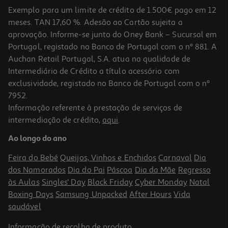
Exemplo para um limite de crédito de 1.500€ pago em 12
meses. TAN 17,60 %. Adesão ao Cartão sujeita a
aprovação. Informe-se junto do Oney Bank – Sucursal em
Portugal, registado no Banco de Portugal com o nº 881. A
Auchan Retail Portugal, S.A. atua na qualidade de
Intermediário de Crédito a título acessório com
exclusividade, registado no Banco de Portugal com o nº
7952.
Informação referente à prestação de serviços de
4.2
(5)
intermediação de crédito,
aqui
.
Verniz Essence Gel Nail Polish 8ml
Ao longo do ano
248.75 €/Kg
Feira do Bebé
Queijos, Vinhos e Enchidos
Carnaval
Dia
1,99 €
dos Namorados
Dia do Pai
Páscoa
Dia da Mãe
Regresso
às Aulas
Singles' Day
Black Friday
Cyber Monday
Natal
Boxing Days
Samsung Unpacked
After Hours
Vida
saudável
Informação de
recolha de produto
.