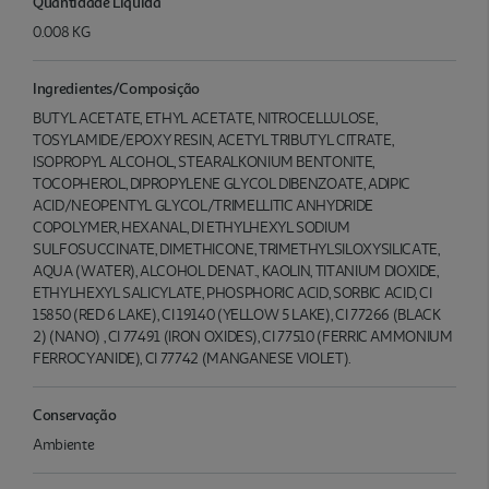
Quantidade Liquida
0.008 KG
Ingredientes/Composição
BUTYL ACETATE, ETHYL ACETATE, NITROCELLULOSE,
TOSYLAMIDE/EPOXY RESIN, ACETYL TRIBUTYL CITRATE,
ISOPROPYL ALCOHOL, STEARALKONIUM BENTONITE,
TOCOPHEROL, DIPROPYLENE GLYCOL DIBENZOATE, ADIPIC
ACID/NEOPENTYL GLYCOL/TRIMELLITIC ANHYDRIDE
COPOLYMER, HEXANAL, DI ETHYLHEXYL SODIUM
SULFOSUCCINATE, DIMETHICONE, TRIMETHYLSILOXYSILICATE,
AQUA (WATER), ALCOHOL DENAT., KAOLIN, TITANIUM DIOXIDE,
ETHYLHEXYL SALICYLATE, PHOSPHORIC ACID, SORBIC ACID, CI
15850 (RED 6 LAKE), CI 19140 (YELLOW 5 LAKE), CI 77266 (BLACK
2) (NANO) , CI 77491 (IRON OXIDES), CI 77510 (FERRIC AMMONIUM
FERROCYANIDE), CI 77742 (MANGANESE VIOLET).
Conservação
Ambiente