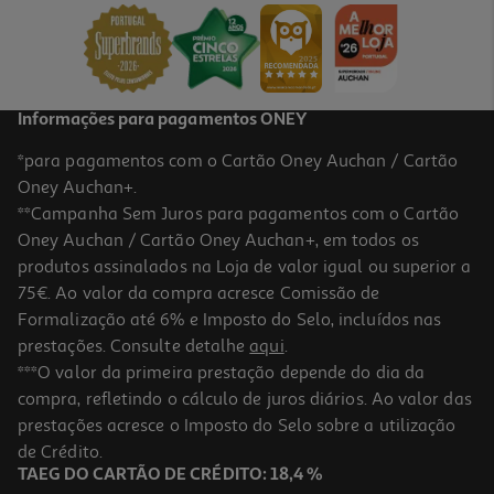
248.75 €/Kg
1,99 €
Informações para pagamentos ONEY
*para pagamentos com o Cartão Oney Auchan / Cartão
Oney Auchan+.
**Campanha Sem Juros para pagamentos com o Cartão
Oney Auchan / Cartão Oney Auchan+, em todos os
produtos assinalados na Loja de valor igual ou superior a
75€. Ao valor da compra acresce Comissão de
Formalização até 6% e Imposto do Selo, incluídos nas
prestações. Consulte detalhe
aqui
.
5.0
(1)
Verniz Essence Gel Nail Polish 8ml
***O valor da primeira prestação depende do dia da
compra, refletindo o cálculo de juros diários. Ao valor das
248.75 €/Kg
prestações acresce o Imposto do Selo sobre a utilização
1,99 €
de Crédito.
TAEG DO CARTÃO DE CRÉDITO: 18,4 %