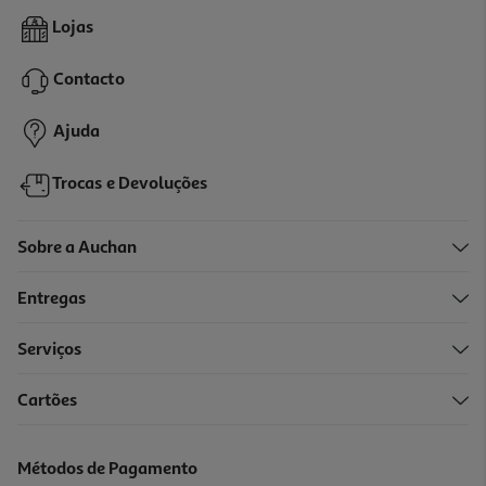
5.0
(1)
Verniz Essence Top Gloss Top Coat 8ml
Lojas
273.75 €/Kg
Contacto
2,19 €
Ajuda
Trocas e Devoluções
Sobre a Auchan
Entregas
Serviços
Cartões
Verniz Essence Gel Nail Polish 8ml
248.75 €/Kg
Métodos de Pagamento