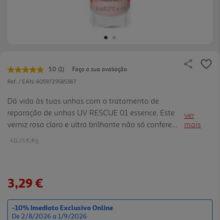
5.0
(1)
Faça a sua avaliação
Leu
uma
Ref. / EAN:
4059729585387
avaliação.
Link
Dá vida às tuas unhas com o tratamento de
para
reparação de unhas UV RESCUE 01 essence. Este
a
ver
mesma
verniz rosa claro e ultra brilhante não só confere
mais
página.
um brilho delicado e natural, como também
411.25 €/Kg
promove a regeneração das unhas danificadas
pelas manicures de gel UV. Enr iquecida com ácido
hexanal, MSM e glicólico, a fórmula de cuidado
3,29 €
ajuda a fortalecer, suavizar e proteger a superfície
das unhas, ao mesmo tempo que sela
instantaneamente as extremidades de peeling.
-10% Imediato Exclusivo Online
De 2/8/2026 a 1/9/2026
Reveste as unhas uniformemente, deixando-as