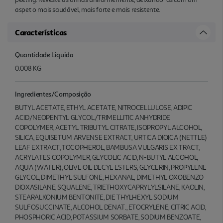
aspet o mais saudável, mais forte e mais resistente.
Características
Quantidade Liquida
0.008 KG
Ingredientes/Composição
BUTYL ACETATE, ETHYL ACETATE, NITROCELLULOSE, ADIPIC
ACID/NEOPENTYL GLYCOL/TRIMELLITIC ANHYDRIDE
COPOLYMER, ACETYL TRIBUTYL CITRATE, ISOPROPYL ALCOHOL,
SILICA, EQUISETUM ARVENSE EXTRACT, URTICA DIOICA (NETTLE)
LEAF EXTRACT, TOCOPHEROL, BAMBUSA VULGARIS EX TRACT,
ACRYLATES COPOLYMER, GLYCOLIC ACID, N-BUTYL ALCOHOL,
AQUA (WATER), OLIVE OIL DECYL ESTERS, GLYCERIN, PROPYLENE
GLYCOL, DIMETHYL SULFONE, HEXANAL, DIMETHYL OXOBENZO
DIOXASILANE, SQUALENE, TRIETHOXYCAPRYLYLSILANE, KAOLIN,
STEARALKONIUM BENTONITE, DIE THYLHEXYL SODIUM
SULFOSUCCINATE, ALCOHOL DENAT., ETOCRYLENE, CITRIC ACID,
PHOSPHORIC ACID, POTASSIUM SORBATE, SODIUM BENZOATE,