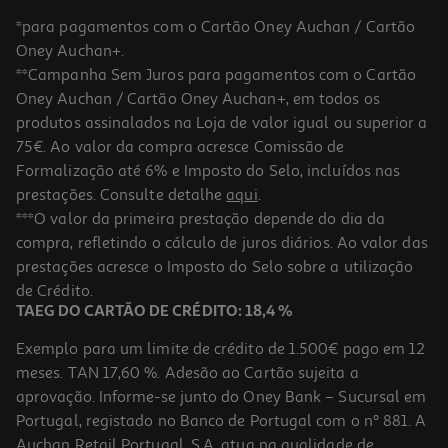
*para pagamentos com o Cartão Oney Auchan / Cartão
Oney Auchan+.
**Campanha Sem Juros para pagamentos com o Cartão
Oney Auchan / Cartão Oney Auchan+, em todos os
produtos assinalados na Loja de valor igual ou superior a
75€. Ao valor da compra acresce Comissão de
Formalização até 6% e Imposto do Selo, incluídos nas
prestações. Consulte detalhe
aqui
.
Verniz Essence Gel Nail Polish 8ml
***O valor da primeira prestação depende do dia da
compra, refletindo o cálculo de juros diários. Ao valor das
248.75 €/Kg
prestações acresce o Imposto do Selo sobre a utilização
1,99 €
de Crédito.
TAEG DO CARTÃO DE CRÉDITO: 18,4 %
Exemplo para um limite de crédito de 1.500€ pago em 12
meses. TAN 17,60 %. Adesão ao Cartão sujeita a
aprovação. Informe-se junto do Oney Bank – Sucursal em
Portugal, registado no Banco de Portugal com o nº 881. A
Auchan Retail Portugal, S.A. atua na qualidade de