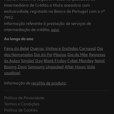
Intermediário de Crédito a título acessório com
exclusividade, registado no Banco de Portugal com o nº
7952.
Informação referente à prestação de serviços de
5.0
(1)
intermediação de crédito,
aqui
.
Verniz Essence Fairy Shimmer 05
Ao longo do ano
2.39 €/un
Feira do Bebé
Queijos, Vinhos e Enchidos
Carnaval
Dia
2,39 €
dos Namorados
Dia do Pai
Páscoa
Dia da Mãe
Regresso
às Aulas
Singles' Day
Black Friday
Cyber Monday
Natal
Boxing Days
Samsung Unpacked
After Hours
Vida
saudável
Informação de
recolha de produto
.
Política de Privacidade
Termos e Condições
Política de Cookies