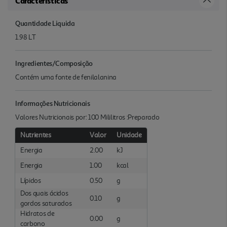
Características
Quantidade Liquida
1.98 LT
Ingredientes/Composição
Contém uma fonte de fenilalanina
Informações Nutricionais
Valores Nutricionais por: 100 Mililitros :Preparado
Nutrientes
Valor
Unidade
Energia
2.00
kJ
Energia
1.00
kcal
Lípidos
0.50
g
Dos quais ácidos
0.10
g
gordos saturados
Hidratos de
0.00
g
carbono