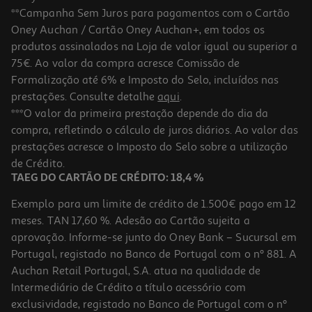
**Campanha Sem Juros para pagamentos com o Cartão
Oney Auchan / Cartão Oney Auchan+, em todos os
produtos assinalados na Loja de valor igual ou superior a
75€. Ao valor da compra acresce Comissão de
Formalização até 6% e Imposto do Selo, incluídos nas
prestações. Consulte detalhe
aqui
.
Refrigerante C/ Gás Pepsi Zero 1l (sdr)
***O valor da primeira prestação depende do dia da
compra, refletindo o cálculo de juros diários. Ao valor das
0.99 €/Lt
prestações acresce o Imposto do Selo sobre a utilização
0,99 €
de Crédito.
+0,10 € Depósito
TAEG DO CARTÃO DE CRÉDITO: 18,4 %
Exemplo para um limite de crédito de 1.500€ pago em 12
meses. TAN 17,60 %. Adesão ao Cartão sujeita a
aprovação. Informe-se junto do Oney Bank – Sucursal em
Portugal, registado no Banco de Portugal com o nº 881. A
Auchan Retail Portugal, S.A. atua na qualidade de
Intermediário de Crédito a título acessório com
exclusividade, registado no Banco de Portugal com o nº