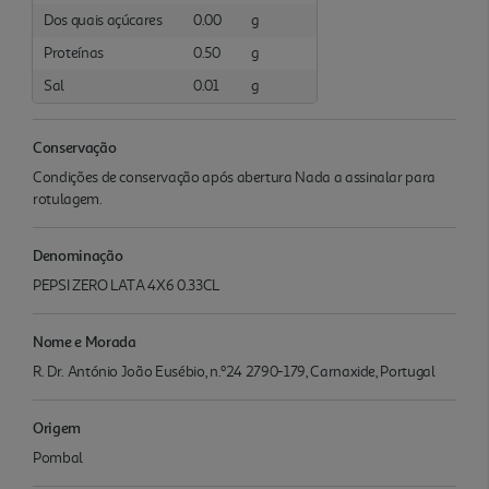
Dos quais açúcares
0.00
g
Proteínas
0.50
g
Sal
0.01
g
Conservação
Condições de conservação após abertura Nada a assinalar para
rotulagem.
Denominação
PEPSI ZERO LATA 4X6 0.33CL
Nome e Morada
R. Dr. António João Eusébio, n.º24 2790-179, Carnaxide, Portugal
Origem
Pombal