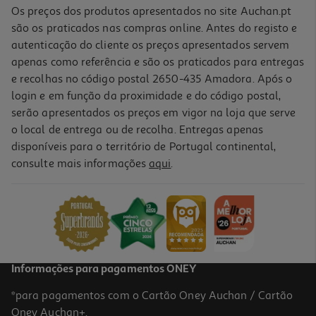
Os preços dos produtos apresentados no site Auchan.pt
são os praticados nas compras online. Antes do registo e
autenticação do cliente os preços apresentados servem
apenas como referência e são os praticados para entregas
e recolhas no código postal 2650-435 Amadora. Após o
login e em função da proximidade e do código postal,
-21%
serão apresentados os preços em vigor na loja que serve
o local de entrega ou de recolha. Entregas apenas
disponíveis para o território de Portugal continental,
consulte mais informações
aqui
.
Refrigerantes Com Gás Pepsi Zero Strawberries 1 Lt (sdr)
0.99 €/Lt
Price reduced from
to
1,25 €
0,99 €
+0,10 € Depósito
Promoção
Informações para pagamentos ONEY
*para pagamentos com o Cartão Oney Auchan / Cartão
Oney Auchan+.