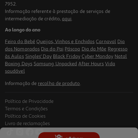
7952.
Informação referente à prestação de serviços de
intermediação de crédito,
aqui
.
Refrigerante Com Gás Coca-Cola Zero Baunilha 1l
Ao longo do ano
1.39 €/Lt
Feira do Bebé
Queijos, Vinhos e Enchidos
Carnaval
Dia
1,39 €
dos Namorados
Dia do Pai
Páscoa
Dia da Mãe
Regresso
+0,10 € Depósito
às Aulas
Singles' Day
Black Friday
Cyber Monday
Natal
Boxing Days
Samsung Unpacked
After Hours
Vida
saudável
Informação de
recolha de produto
.
Política de Privacidade
Termos e Condições
Política de Cookies
Livro de reclamações
Refrigerante C/ Gás Coca-Cola Zero S/cafeína 10x0.20l (sdr)