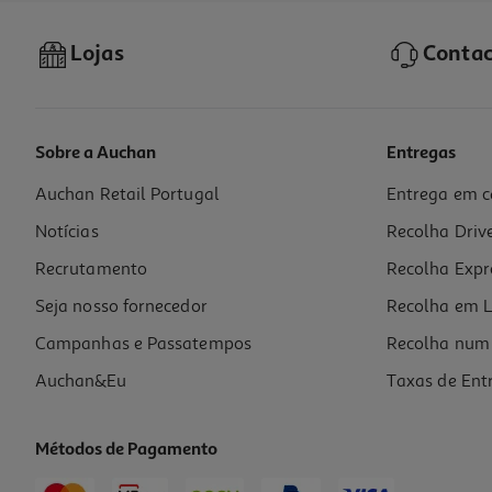
Lojas
Contac
Sobre a Auchan
Entregas
Auchan Retail Portugal
Entrega em c
Tempero Auchan No Forno Com Sabor A Barbecue 28g
Notícias
Recolha Driv
38.93 €/Kg
Recrutamento
Recolha Expr
1,09 €
Seja nosso fornecedor
Recolha em L
Campanhas e Passatempos
Recolha num 
Auchan&Eu
Taxas de Ent
Métodos de Pagamento