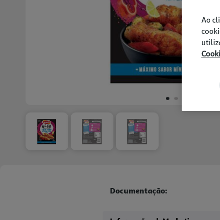
Ao cl
cooki
utili
Cook
Documentação: