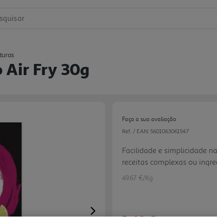
squisar
turas
Air Fry 30g
Faça a sua avaliação
Ref. / EAN:
5601063061547
Facilidade e simplicidade n
receitas complexas ou ingre
49.67 €/Kg
Next