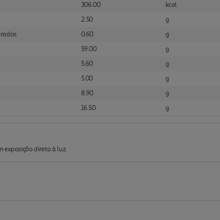
306.00
kcal
2.50
g
urados
0.60
g
59.00
g
5.60
g
5.00
g
8.90
g
16.50
g
 exposição direta à luz.