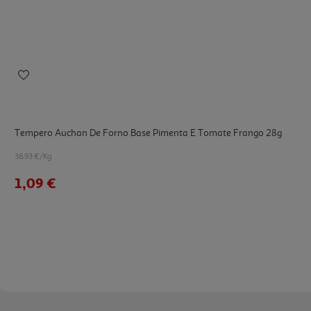
Tempero Auchan De Forno Base Pimenta E Tomate Frango 28g
38.93 €/Kg
1,09 €