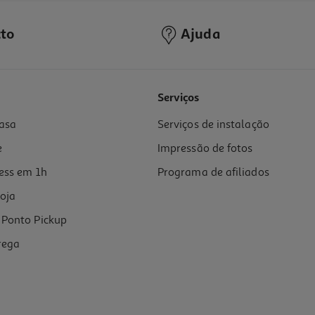
to
Ajuda
4.3
(7)
Serviços
asa
Serviços de instalação
e
Impressão de fotos
ess em 1h
Programa de afiliados
oja
Ponto Pickup
rega