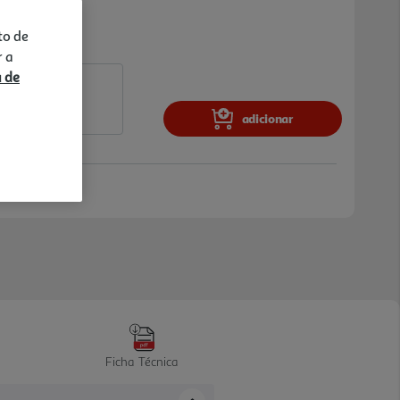
to de
r a
a de
adicionar
Ficha Técnica