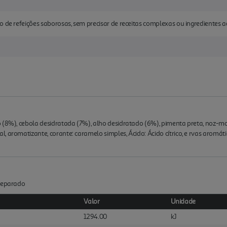
o de refeições saborosas, sem precisar de receitas complexas ou ingredientes a
 (8%), cebola desidratada (7%), alho desidratado (6%), pimenta preta, noz-mosc
 aromatizante, corante: caramelo simples, Ácido: Ácido cítrico, e rvas aromáti
Preparado
Valor
Unidade
1294.00
kJ