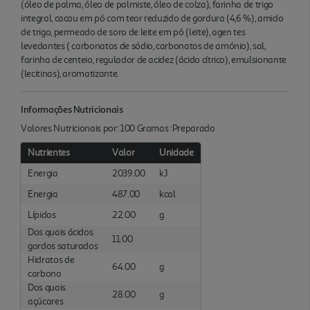
(óleo de palma, óleo de palmiste, óleo de colza), farinha de trigo
integral, cacau em pó com teor reduzido de gordura (4,6 %), amido
de trigo, permeado de soro de leite em pó (leite), agen tes
levedantes ( carbonatos de sódio, carbonatos de amónio), sal,
farinha de centeio, regulador de acidez (ácido cítrico), emulsionante
(lecitinas), aromatizante.
Informações Nutricionais
Valores Nutricionais por: 100 Gramas :Preparado
Nutrientes
Valor
Unidade
Energia
2039.00
kJ
Energia
487.00
kcal
Lípidos
22.00
g
Dos quais ácidos
11.00
gordos saturados
Hidratos de
64.00
g
carbono
Dos quais
28.00
g
açúcares