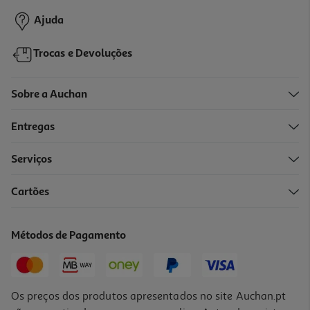
Ajuda
Trocas e Devoluções
Sobre a Auchan
Entregas
Serviços
3.0
(2)
Cartões
Bolachas Digestivas Mcvitie's To Go Chocolate De Leite 6x33g
12.83 €/Kg
Métodos de Pagamento
2,54 €
Os preços dos produtos apresentados no site Auchan.pt