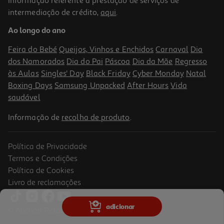
Informação referente à prestação de serviços de
intermediação de crédito,
aqui
.
Ao longo do ano
Feira do Bebé
Queijos, Vinhos e Enchidos
Carnaval
Dia
dos Namorados
Dia do Pai
Páscoa
Dia da Mãe
Regresso
às Aulas
Singles' Day
Black Friday
Cyber Monday
Natal
Boxing Days
Samsung Unpacked
After Hours
Vida
saudável
Informação de
recolha de produto
.
Política de Privacidade
Termos e Condições
Política de Cookies
Livro de reclamações
adicionar
© Auchan Retail Portugal