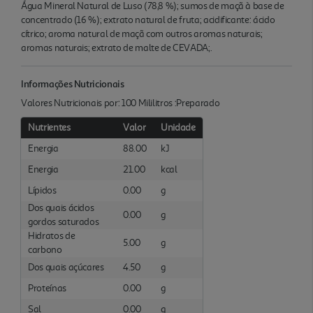
Água Mineral Natural de Luso (78,8 %); sumos de maçã à base de
concentrado (16 %); extrato natural de fruta; acidificante: ácido
cítrico; aroma natural de maçã com outros aromas naturais;
aromas naturais; extrato de malte de CEVADA;.
Informações Nutricionais
Valores Nutricionais por: 100 Mililitros :Preparado
Nutrientes
Valor
Unidade
Energia
88.00
kJ
Energia
21.00
kcal
Lípidos
0.00
g
Dos quais ácidos
0.00
g
gordos saturados
Hidratos de
5.00
g
carbono
Dos quais açúcares
4.50
g
Proteínas
0.00
g
Sal
0.00
g