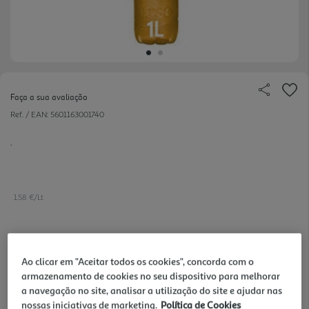
Faça a sua avaliação
Ref. / EAN:
5601163001740
.
1.58 €/Lt
1,58 €
Ao clicar em "Aceitar todos os cookies", concorda com o
+0,10 € Depósito
armazenamento de cookies no seu dispositivo para melhorar
a navegação no site, analisar a utilização do site e ajudar nas
Notas de preparação
nossas iniciativas de marketing.
Política de Cookies