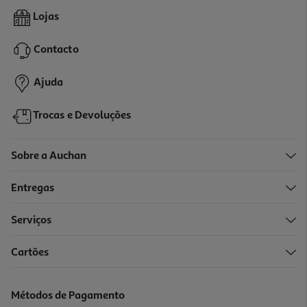
5.0
(1)
Bebida Luso Fruta Limão 2l (sdr)
Lojas
1.33 €/Lt
Contacto
2,65 €
+0,10 € Depósito
Ajuda
Trocas e Devoluções
Sobre a Auchan
Entregas
Serviços
Cartões
Bebida Luso Fruta Limão 1l (sdr)
1.58 €/Lt
Métodos de Pagamento