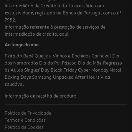
Intermediário de Crédito a título acessório com
exclusividade, registado no Banco de Portugal com o nº
7952.
Informação referente à prestação de serviços de
intermediação de crédito,
aqui
.
Bebida Luso Fruta Frutos Vermelhos 4x1l (sdr)
Ao longo do ano
1.58 €/Lt
Feira do Bebé
Queijos, Vinhos e Enchidos
Carnaval
Dia
6,32 €
dos Namorados
Dia do Pai
Páscoa
Dia da Mãe
Regresso
+0,40 € Depósito
às Aulas
Singles' Day
Black Friday
Cyber Monday
Natal
Boxing Days
Samsung Unpacked
After Hours
Vida
saudável
Informação de
recolha de produto
.
Política de Privacidade
Termos e Condições
Política de Cookies