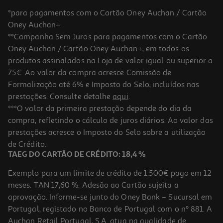
*para pagamentos com o Cartão Oney Auchan / Cartão
Oney Auchan+.
**Campanha Sem Juros para pagamentos com o Cartão
Oney Auchan / Cartão Oney Auchan+, em todos os
produtos assinalados na Loja de valor igual ou superior a
75€. Ao valor da compra acresce Comissão de
Formalização até 6% e Imposto do Selo, incluídos nas
prestações. Consulte detalhe
aqui
.
Bebida Luso Fruta Melancia 1l (sdr)
***O valor da primeira prestação depende do dia da
compra, refletindo o cálculo de juros diários. Ao valor das
1.58 €/Lt
prestações acresce o Imposto do Selo sobre a utilização
1,58 €
de Crédito.
+0,10 € Depósito
TAEG DO CARTÃO DE CRÉDITO: 18,4 %
Exemplo para um limite de crédito de 1.500€ pago em 12
meses. TAN 17,60 %. Adesão ao Cartão sujeita a
aprovação. Informe-se junto do Oney Bank – Sucursal em
Portugal, registado no Banco de Portugal com o nº 881. A
Auchan Retail Portugal, S.A. atua na qualidade de