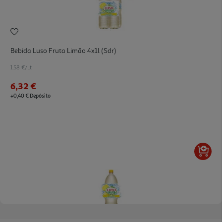
Bebida Luso Fruta Limão 4x1l (sdr)
1.58 €/Lt
6,32 €
+0,40 € Depósito