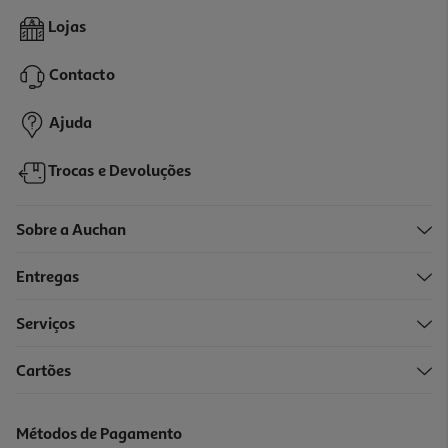
Saquetas Cromos Champions League
Lojas
1 €/un
Contacto
1,00 €
Ajuda
Trocas e Devoluções
Sobre a Auchan
Entregas
Serviços
Cartões
Album Original Brainrot Serie 2 Beta
3 €/un
Métodos de Pagamento