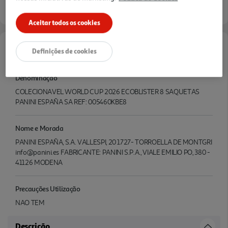
Aceitar todos os cookies
Definições de cookies
Características
Denominação
COLECIONAVEL WORLD CUP 2026 ECOBLISTER 8 SAQUETAS
PANINI ESPAÑA SA REF: 005460KBE8
Nome e Morada
PANINI ESPAÑA, S.A. VALLESPI, 20 1727- TORROELLA DE MONTGRI
info@panini.es FABRICANTE: PANINI S.P.A., VIALE EMILIO PO, 380 -
41126 MODENA
Precauções Utilização
NAO TEM
Descrição