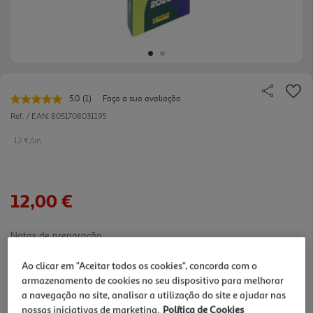
5.0
(1)
Faça a sua avaliação
Leu
uma
Ref. / EAN:
8051708031195
avaliação.
Link
12 €/un
para
a
mesma
página.
12,00 €
Notas de preparação
Ao clicar em "Aceitar todos os cookies", concorda com o
armazenamento de cookies no seu dispositivo para melhorar
a navegação no site, analisar a utilização do site e ajudar nas
nossas iniciativas de marketing.
Política de Cookies