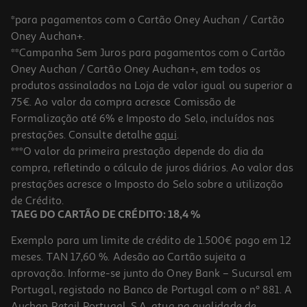
*para pagamentos com o Cartão Oney Auchan / Cartão
Oney Auchan+.
**Campanha Sem Juros para pagamentos com o Cartão
Oney Auchan / Cartão Oney Auchan+, em todos os
produtos assinalados na Loja de valor igual ou superior a
75€. Ao valor da compra acresce Comissão de
Formalização até 6% e Imposto do Selo, incluídos nas
prestações. Consulte detalhe
aqui
.
Cartas Originais Brainrot (serie 1) Modelos Sortidos
***O valor da primeira prestação depende do dia da
compra, refletindo o cálculo de juros diários. Ao valor das
2 €/un
prestações acresce o Imposto do Selo sobre a utilização
2,00 €
de Crédito.
TAEG DO CARTÃO DE CRÉDITO: 18,4 %
Exemplo para um limite de crédito de 1.500€ pago em 12
meses. TAN 17,60 %. Adesão ao Cartão sujeita a
aprovação. Informe-se junto do Oney Bank – Sucursal em
Portugal, registado no Banco de Portugal com o nº 881. A
Auchan Retail Portugal, S.A. atua na qualidade de