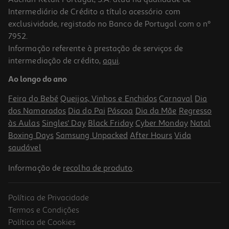
Intermediário de Crédito a título acessório com
exclusividade, registado no Banco de Portugal com o nº
7952.
Informação referente à prestação de serviços de
intermediação de crédito,
aqui
.
Multipack Uefa Women's Euro
Ao longo do ano
5.9 €/un
Feira do Bebé
Queijos, Vinhos e Enchidos
Carnaval
Dia
5,90 €
dos Namorados
Dia do Pai
Páscoa
Dia da Mãe
Regresso
às Aulas
Singles' Day
Black Friday
Cyber Monday
Natal
Boxing Days
Samsung Unpacked
After Hours
Vida
saudável
Informação de
recolha de produto
.
Política de Privacidade
Termos e Condições
Política de Cookies