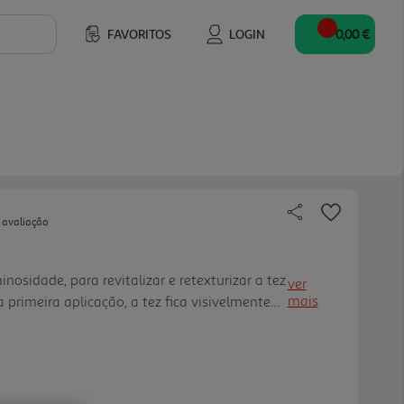
FAVORITOS
LOGIN
0,00 €
 avaliação
osidade, para revitalizar e retexturizar a tez
ver
mais
 primeira aplicação, a tez fica visivelmente
e a pele mais firme. Modo glow ativado!