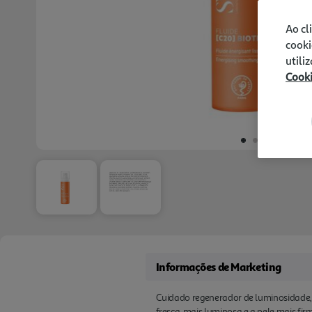
Ao cl
cooki
utili
Cook
Informações de Marketing
Cuidado regenerador de luminosidade, pa
fresca, mais luminosa e a pele mais fi