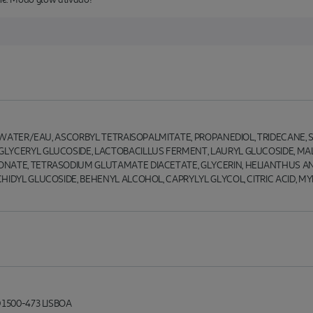
UA/WATER/EAU, ASCORBYL TETRAISOPALMITATE, PROPANEDIOL, TRIDECANE, 
LYCERYL GLUCOSIDE, LACTOBACILLUS FERMENT, LAURYL GLUCOSIDE, MA
NATE, TETRASODIUM GLUTAMATE DIACETATE, GLYCERIN, HELIANTHUS A
HIDYL GLUCOSIDE, BEHENYL ALCOHOL, CAPRYLYL GLYCOL, CITRIC ACID, M
 1500-473 LISBOA