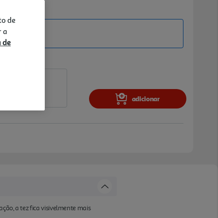
to de
ine
r a
a de
adicionar
ção, a tez fica visivelmente mais