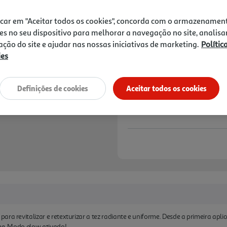
39,90 €
icar em "Aceitar todos os cookies", concorda com o armazenamen
-20% Imediato Exclusivo Onl
es no seu dispositivo para melhorar a navegação no site, analisa
De 2/8/2026 a 1/9/2026
zação do site e ajudar nas nossas iniciativas de marketing.
Polític
ies
Notas de preparação
Definições de cookies
Aceitar todos os cookies
ra revitalizar e retexturizar a tez radiante e uniforme. Desde a primeira aplica
rme. Modo glow ativado!