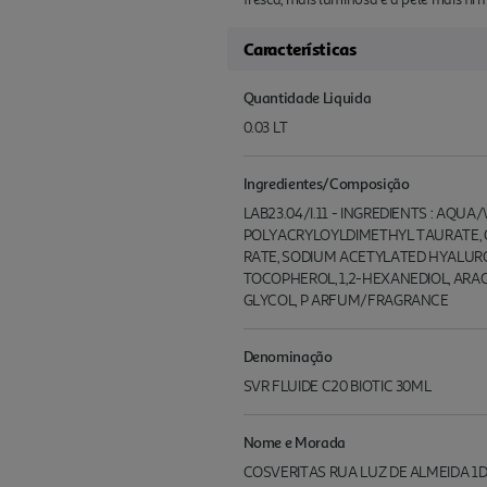
Características
Quantidade Liquida
0.03 LT
Ingredientes/Composição
LAB23.04/I.11 - INGREDIENTS : AQ
POLYACRYLOYLDIMETHYL TAURATE, G
RATE, SODIUM ACETYLATED HYALURO
TOCOPHEROL, 1,2-HEXANEDIOL, ARAC
GLYCOL, P ARFUM/FRAGRANCE
Denominação
SVR FLUIDE C20 BIOTIC 30ML
Nome e Morada
COSVERITAS RUA LUZ DE ALMEIDA 1D