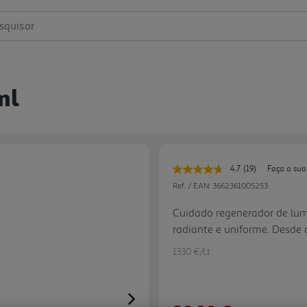
squisar
ml
4.7
(19)
Faça a sua
Leu
19
Ref. / EAN:
3662361005253
avaliações.
Link
Cuidado regenerador de lumin
para
radiante e uniforme. Desde a
a
mesma
mais fresca, mais luminosa 
página.
1330 €/Lt
Next