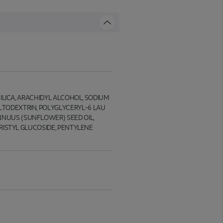
SILICA, ARACHIDYL ALCOHOL, SODIUM
LTODEXTRIN, POLYGLYCERYL-6 LAU
NNUUS (SUNFLOWER) SEED OIL,
YRISTYL GLUCOSIDE, PENTYLENE