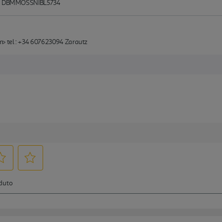
k - DBMMOSSNIBL5734
> tel : +34 607623094 Zarautz