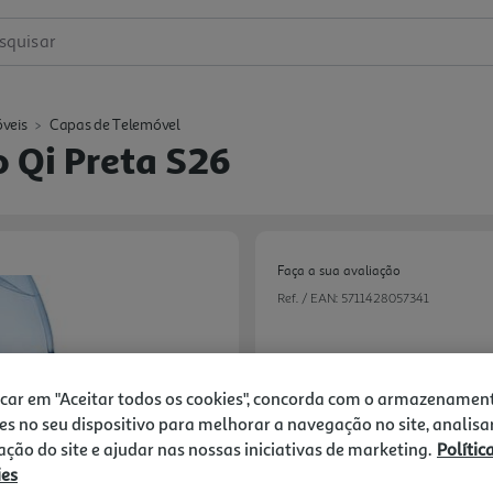
squisar
veis
Capas de Telemóvel
Qi Preta S26
Faça a sua avaliação
Ref. / EAN:
5711428057341
29,99 €
icar em "Aceitar todos os cookies", concorda com o armazenamen
es no seu dispositivo para melhorar a navegação no site, analisa
zação do site e ajudar nas nossas iniciativas de marketing.
Polític
ies
Next