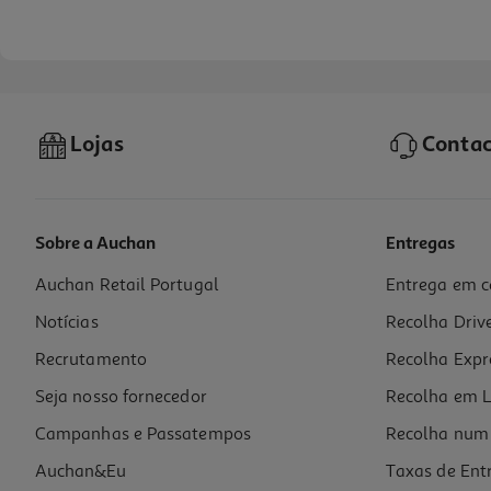
Lojas
Contac
Sobre a Auchan
Entregas
Auchan Retail Portugal
Entrega em c
Capa Dbramante Roskilde Kick Preta S26
Notícias
Recolha Driv
39.99 €/un
Recrutamento
Recolha Expr
39,99 €
Seja nosso fornecedor
Recolha em L
Campanhas e Passatempos
Recolha num 
Auchan&Eu
Taxas de Ent