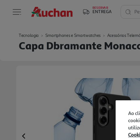
RESERVAR
ENTREGA
Pe
Tecnologia
Smartphones e Smartwatches
Acessórios Telemó
Capa Dbramante Monaco 
Ao cl
cooki
utili
Cook
Previous