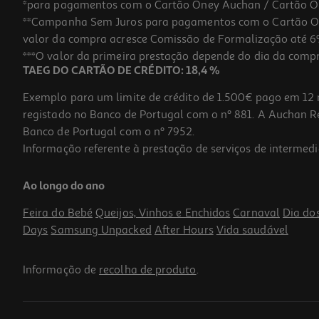
*para pagamentos com o Cartão Oney Auchan / Cartão O
**Campanha Sem Juros para pagamentos com o Cartão Oney
valor da compra acresce Comissão de Formalização até 6%
***O valor da primeira prestação depende do dia da compra,
TAEG DO CARTÃO DE CRÉDITO: 18,4 %
Exemplo para um limite de crédito de 1.500€ pago em 12 
registado no Banco de Portugal com o nº 881. A Auchan Ret
Banco de Portugal com o nº 7952.
Informação referente à prestação de serviços de intermedi
Capa Dbramante Greenland Pro Mag Preta S26
Ao longo do ano
24.99 €/un
Feira do Bebé
Queijos, Vinhos e Enchidos
Carnaval
Dia do
24,99 €
Days
Samsung Unpacked
After Hours
Vida saudável
Informação de
recolha de produto
.