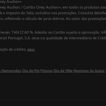
ney Auchan+.
 Auchan / Cartão Oney Auchan+, em todos os produtos assina
 e Imposto do Selo, incluídos nas prestações. Consulte detal
 refletindo o cálculo de juros diários. Ao valor das prestações
meses. TAN 17,60 %. Adesão ao Cartão sujeita a aprovação. In
ail Portugal, S.A. atua na qualidade de Intermediário de Crédi
ação de crédito,
aqui
.
s Namorados
Dia do Pai
Páscoa
Dia da Mãe
Regresso às Aulas