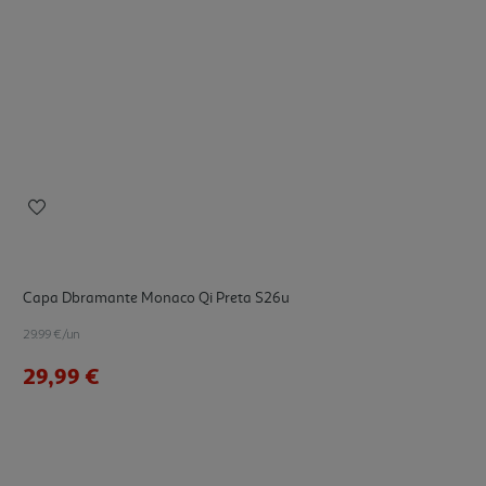
Capa Dbramante Monaco Qi Preta S26u
29.99 €/un
29,99 €