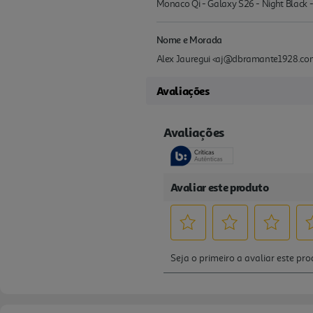
Monaco Qi - Galaxy S26 - Night Blac
Nome e Morada
Alex Jauregui <aj@dbramante1928.com
Avaliações