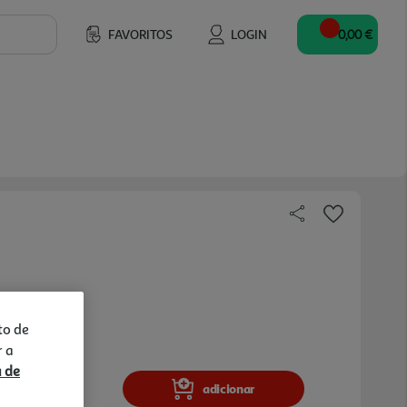
FAVORITOS
LOGIN
0,00 €
to de
r a
a de
adicionar