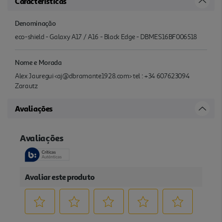
Características
Denominação
eco-shield - Galaxy A17 / A16 - Black Edge - DBMES16BF006518
Nome e Morada
Alex Jauregui <aj@dbramante1928.com> tel : +34 607623094
Zarautz
Avaliações