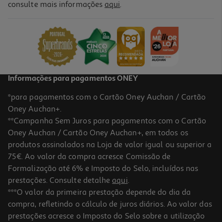
consulte mais informações
aqui
.
P. Ecrã Dbramante Eco-Shield Preto S26u
9.99 €/un
9,99 €
Informações para pagamentos ONEY
*para pagamentos com o Cartão Oney Auchan / Cartão
Oney Auchan+.
**Campanha Sem Juros para pagamentos com o Cartão
Oney Auchan / Cartão Oney Auchan+, em todos os
produtos assinalados na Loja de valor igual ou superior a
75€. Ao valor da compra acresce Comissão de
Formalização até 6% e Imposto do Selo, incluídos nas
prestações. Consulte detalhe
aqui
.
P. Ecrã Dbramante Eco-Shield Preto A37
***O valor da primeira prestação depende do dia da
compra, refletindo o cálculo de juros diários. Ao valor das
18.99 €/un
prestações acresce o Imposto do Selo sobre a utilização