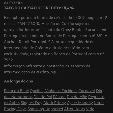
18,99 €
de Crédito.
TAEG DO CARTÃO DE CRÉDITO: 18,4 %
Exemplo para um limite de crédito de 1.500€ pago em 12
meses. TAN 17,60 %. Adesão ao Cartão sujeita a
aprovação. Informe-se junto do Oney Bank – Sucursal em
Portugal, registado no Banco de Portugal com o nº 881. A
Auchan Retail Portugal, S.A. atua na qualidade de
Intermediário de Crédito a título acessório com
exclusividade, registado no Banco de Portugal com o nº
7952.
Informação referente à prestação de serviços de
intermediação de crédito,
aqui
.
P. Ecrã Dbramante Eco-Shield Preto Iphone 16/15
Ao longo do ano
18.99 €/un
Feira do Bebé
Queijos, Vinhos e Enchidos
Carnaval
Dia
18,99 €
dos Namorados
Dia do Pai
Páscoa
Dia da Mãe
Regresso
às Aulas
Singles' Day
Black Friday
Cyber Monday
Natal
Boxing Days
Samsung Unpacked
After Hours
Vida