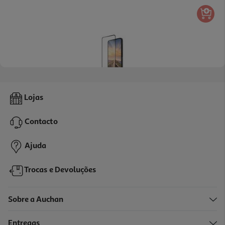
P. Ecrã Dbramante Eco-Shield Preto A27
Lojas
18.99 €/un
Contacto
18,99 €
Ajuda
Trocas e Devoluções
Sobre a Auchan
Entregas