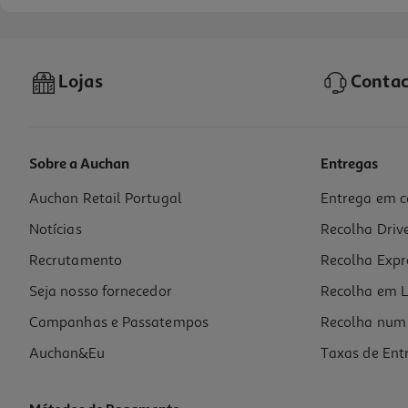
Lojas
Contac
Sobre a Auchan
Entregas
Auchan Retail Portugal
Entrega em c
Carregador Qilive 600183063 Branco 1 Usbc 65w
Notícias
Recolha Driv
23.99 €/un
Recrutamento
Recolha Expr
23,99 €
Seja nosso fornecedor
Recolha em L
Campanhas e Passatempos
Recolha num 
Auchan&Eu
Taxas de Ent