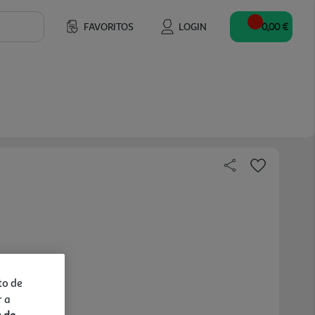
FAVORITOS
LOGIN
0,00 €
to de
r a