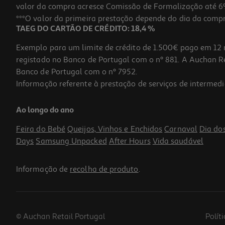
valor da compra acresce Comissão de Formalização até 6%
***O valor da primeira prestação depende do dia da compra,
TAEG DO CARTÃO DE CRÉDITO: 18,4 %
Exemplo para um limite de crédito de 1.500€ pago em 12 
registado no Banco de Portugal com o nº 881. A Auchan Ret
Banco de Portugal com o nº 7952.
Informação referente à prestação de serviços de intermedi
Cargador Dbramante Eu Wall Branco Usb-C 20w
Ao longo do ano
16.99 €/un
Feira do Bebé
Queijos, Vinhos e Enchidos
Carnaval
Dia do
16,99 €
Days
Samsung Unpacked
After Hours
Vida saudável
Informação de
recolha de produto
.
© Auchan Retail Portugal
Polít