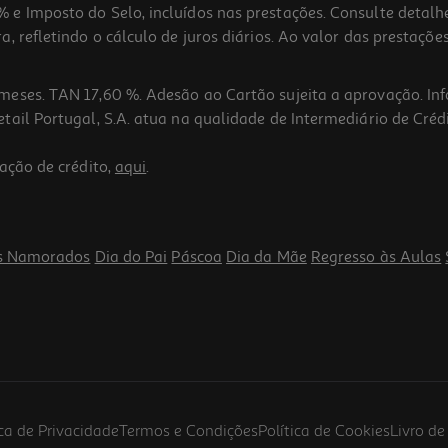
 e Imposto do Selo, incluídos nas prestações. Consulte detal
 refletindo o cálculo de juros diários. Ao valor das prestações
meses. TAN 17,60 %. Adesão ao Cartão sujeita a aprovação. In
ail Portugal, S.A. atua na qualidade de Intermediário de Crédi
ação de crédito,
aqui
.
s Namorados
Dia do Pai
Páscoa
Dia da Mãe
Regresso às Aulas
ica de Privacidade
Termos e Condições
Política de Cookies
Livro d