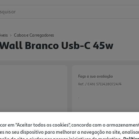
squisar
veis
Cabos e Carregadores
Wall Branco Usb-C 45w
Faça a sua avaliação
Ref. / EAN:
5711428072474
.
icar em "Aceitar todos os cookies", concorda com o armazenamen
34,99 €
es no seu dispositivo para melhorar a navegação no site, analisa
Next