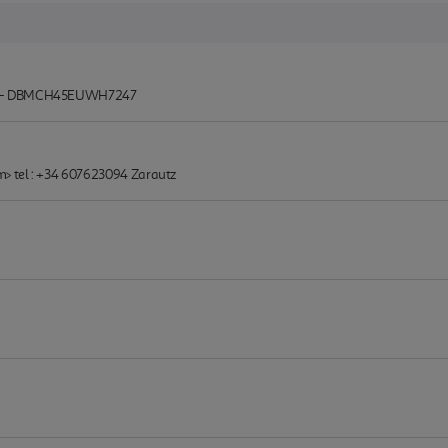
HT - DBMCH45EUWH7247
> tel : +34 607623094 Zarautz