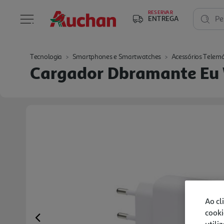
RESERVAR
ENTREGA
Pe
Tecnologia
Smartphones e Smartwatches
Acessórios Telemó
Cargador Dbramante Eu 
Ao cl
cooki
Previous