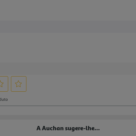
A Auchan sugere-lhe...