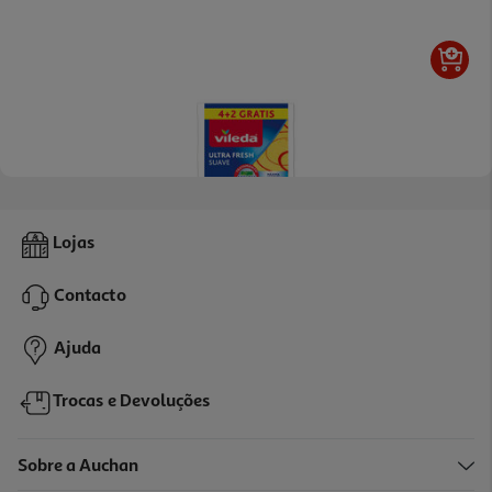
5.0
(3)
Pano Vileda Económico Suave 6un
Lojas
0.66 €/un
Contacto
3,98 €
Ajuda
Trocas e Devoluções
Sobre a Auchan