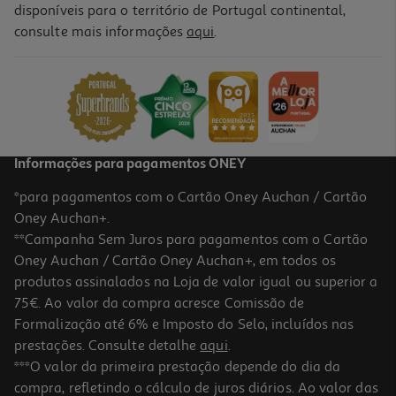
disponíveis para o território de Portugal continental,
consulte mais informações
aqui
.
Panos - Multiusos Scotch-Brite Cores 3un
0.33 €/un
1,00 €
Informações para pagamentos ONEY
*para pagamentos com o Cartão Oney Auchan / Cartão
Oney Auchan+.
**Campanha Sem Juros para pagamentos com o Cartão
Oney Auchan / Cartão Oney Auchan+, em todos os
produtos assinalados na Loja de valor igual ou superior a
75€. Ao valor da compra acresce Comissão de
Formalização até 6% e Imposto do Selo, incluídos nas
prestações. Consulte detalhe
aqui
.
Pano Microfibras Vileda Azul E Cinzento 3un
***O valor da primeira prestação depende do dia da
compra, refletindo o cálculo de juros diários. Ao valor das
4.09 €/un