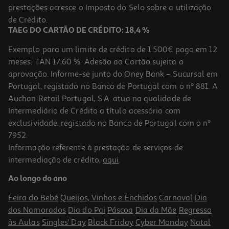
prestações acresce o Imposto do Selo sobre a utilização
4,09 €
de Crédito.
TAEG DO CARTÃO DE CRÉDITO: 18,4 %
Exemplo para um limite de crédito de 1.500€ pago em 12
meses. TAN 17,60 %. Adesão ao Cartão sujeita a
aprovação. Informe-se junto do Oney Bank – Sucursal em
Portugal, registado no Banco de Portugal com o nº 881. A
Auchan Retail Portugal, S.A. atua na qualidade de
Intermediário de Crédito a título acessório com
exclusividade, registado no Banco de Portugal com o nº
7952.
Informação referente à prestação de serviços de
5.0
(3)
intermediação de crédito,
aqui
.
Pano Vileda Esponja 5un
Ao longo do ano
0.9 €/un
Feira do Bebé
Queijos, Vinhos e Enchidos
Carnaval
Dia
4,49 €
dos Namorados
Dia do Pai
Páscoa
Dia da Mãe
Regresso
às Aulas
Singles' Day
Black Friday
Cyber Monday
Natal