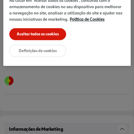
Ao clicar em "Aceitar todos os cookies", concorda com o
25% DESCONTO IMEDIATO INCLUÍDO
armazenamento de cookies no seu dispositivo para melhorar
De 6/8/2026 a 19/8/2026
a navegação no site, analisar a utilização do site e ajudar nas
Preço exclusivo para clientes membros Clube Auchan,
nossas iniciativas de marketing.
Política de Cookies
com desconto imediato aplicado já refletido no preço
final acima apresentado.
Aceitar todos os cookies
Notas de preparação
Definições de cookies
Informações de Marketing