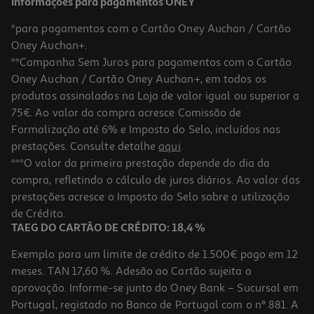
Informações para pagamentos ONEY
*para pagamentos com o Cartão Oney Auchan / Cartão
Oney Auchan+.
**Campanha Sem Juros para pagamentos com o Cartão
Oney Auchan / Cartão Oney Auchan+, em todos os
produtos assinalados na Loja de valor igual ou superior a
75€. Ao valor da compra acresce Comissão de
Formalização até 6% e Imposto do Selo, incluídos nas
prestações. Consulte detalhe
aqui
.
Bebida C/ Gás Pedras Ananás 0.25l
***O valor da primeira prestação depende do dia da
compra, refletindo o cálculo de juros diários. Ao valor das
3 €/Lt
prestações acresce o Imposto do Selo sobre a utilização
0,75 €
de Crédito.
TAEG DO CARTÃO DE CRÉDITO: 18,4 %
Exemplo para um limite de crédito de 1.500€ pago em 12
meses. TAN 17,60 %. Adesão ao Cartão sujeita a
aprovação. Informe-se junto do Oney Bank – Sucursal em
Portugal, registado no Banco de Portugal com o nº 881. A