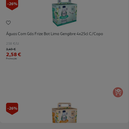
-26%
Águas Com Gás Frize Bot Lima Gengibre 4x25cl C/copo
2.58 €/Lt
Price reduced from
to
3,49 €
2,58 €
Promoção
-26%