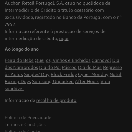
Auchan Retail Portugal, S.A. atua na qualidade de
Intermediário de Crédito a título acessório com
exclusividade, registado no Banco de Portugal com o nº
7952.
Informação referente à prestação de serviços de
intermediação de crédito,
aqui
.
Bebida Com Gás Pedras Açaí Tp 0.25l
Ao longo do ano
3 €/Lt
Feira do Bebé
Queijos, Vinhos e Enchidos
Carnaval
Dia
0,75 €
dos Namorados
Dia do Pai
Páscoa
Dia da Mãe
Regresso
às Aulas
Singles' Day
Black Friday
Cyber Monday
Natal
Boxing Days
Samsung Unpacked
After Hours
Vida
saudável
Informação de
recolha de produto
.
Política de Privacidade
-31%
Termos e Condições
Política de Cookies