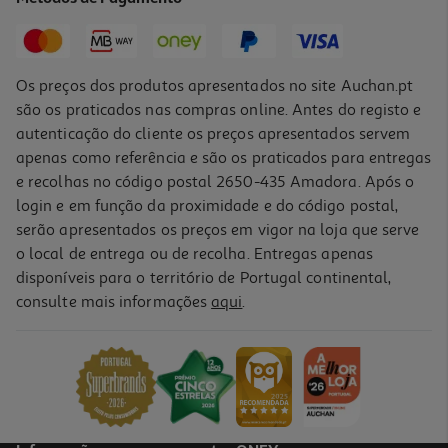
3,49 €
2,58 €
Promoção
Os preços dos produtos apresentados no site Auchan.pt
são os praticados nas compras online. Antes do registo e
autenticação do cliente os preços apresentados servem
apenas como referência e são os praticados para entregas
e recolhas no código postal 2650-435 Amadora. Após o
login e em função da proximidade e do código postal,
-25%
serão apresentados os preços em vigor na loja que serve
o local de entrega ou de recolha. Entregas apenas
disponíveis para o território de Portugal continental,
consulte mais informações
aqui
.
Agua Com Gás Frize Botânicos Lima Pepino Gengibre 0.25l
2.68 €/Lt
Price reduced from
to
0,89 €
0,67 €
Promoção