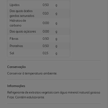
Lípidos
0.50
g
Dos quais ácidos
0.10
g
gordos saturados
Hidratos de
0.00
g
carbono
Dos quais açúcares
0.00
g
Fibras
0.50
g
Proteínas
0.50
g
Sal
0.15
g
Conservação
Conservar à temperatura ambiente.
Informações
Refrigerante de extratos vegetais com água mineral natural gasosa
Frize. Contém edulcorante.