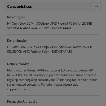
Características
Informações
HP OmniBook 3 14-hy0002npx AMD Ryzen 5 40 14inch 2K 8GB
512GB PCIe AMD Radeon 610M - D6JX3EA#AB9
Denominação
HP OmniBook 3 14-hy0002npx AMD Ryzen 5 40 14inch 2K 8GB
512GB PCIe AMD Radeon 610M - D6JX3EA#AB9
Nome e Morada
Manufacturer Name: HP Manufacturer EU contact address: HP
REG 23010, 08028 Barcelona, Spain Manufacturer email address*:
reg@hp.com *reg@hp.com only for CE marking topics and product
safety related questions. For other topics please visit:
support.hp.com
Precauções Utilização