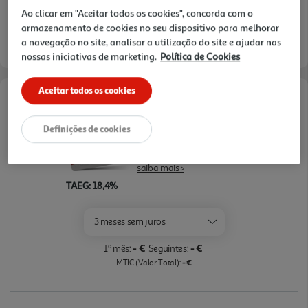
Ao clicar em "Aceitar todos os cookies", concorda com o
consultar stock >.
armazenamento de cookies no seu dispositivo para melhorar
a navegação no site, analisar a utilização do site e ajudar nas
nossas iniciativas de marketing.
Política de Cookies
Aceitar todos os cookies
Opções de Financiamento
Definições de cookies
Pague com o seu
Cartão Oney Auchan
saiba mais >
TAEG: 18,4%
3 meses sem juros
- €
- €
1º mês:
Seguintes:
- €
MTIC (Valor Total):