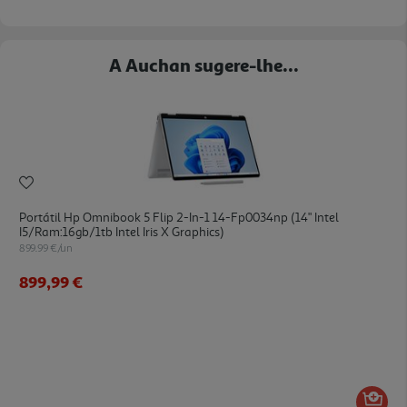
A Auchan sugere-lhe...
Portátil Hp Omnibook 5 Flip 2-In-1 14-Fp0034np (14" Intel
I5/ram:16gb/1tb Intel Iris X Graphics)
899.99 €/un
899,99 €