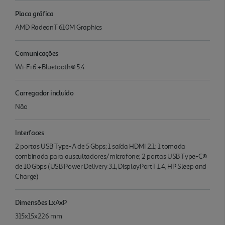
Placa gráfica
AMD RadeonT 610M Graphics
Comunicações
Wi-Fi 6 +Bluetooth® 5.4
Carregador incluído
Não
Interfaces
2 portas USB Type-A de 5 Gbps; 1 saída HDMI 2.1; 1 tomada
combinada para auscultadores/microfone; 2 portas USB Type-C®
de 10 Gbps (USB Power Delivery 3.1, DisplayPortT 1.4, HP Sleep and
Charge)
Dimensões LxAxP
315x15x226 mm