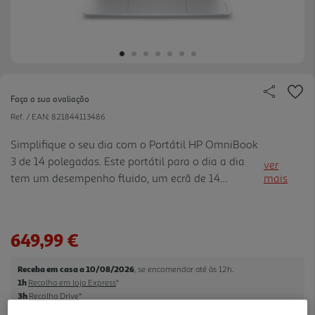
Faça a sua avaliação
Ref. / EAN:
821844113486
Simplifique o seu dia com o Portátil HP OmniBook
3 de 14 polegadas. Este portátil para o dia a dia
ver
tem um desempenho fluido, um ecrã de 14
mais
polegadas e uma autonomia da bateria para todo
o dia, tendo sido concebido para o entretenimento
e para a produtivid ade. Com várias portas,
649,99 €
mantém-se ligado, independentemente de onde os
seus dias o levarem.
Receba em casa a 10/08/2026
, se encomendar até às 12h.
1h
Recolha em loja Express
*
3h
Recolha Drive
*
*Mediante disponibilidade de slot de entrega e stock em loja.