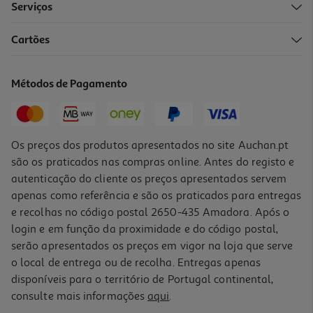
Serviços
Cartões
Portátil Hp 14-Hy0017npx 14" Athlon/4/256
399.99 €/un
Métodos de Pagamento
399,99 €
Os preços dos produtos apresentados no site Auchan.pt
são os praticados nas compras online. Antes do registo e
autenticação do cliente os preços apresentados servem
apenas como referência e são os praticados para entregas
e recolhas no código postal 2650-435 Amadora. Após o
login e em função da proximidade e do código postal,
serão apresentados os preços em vigor na loja que serve
o local de entrega ou de recolha. Entregas apenas
disponíveis para o território de Portugal continental,
4.8
(6)
consulte mais informações
aqui
.
Portátil Convertível Lenovo Flex 5 14abr8-160 (14'' Amd Ryzen 5