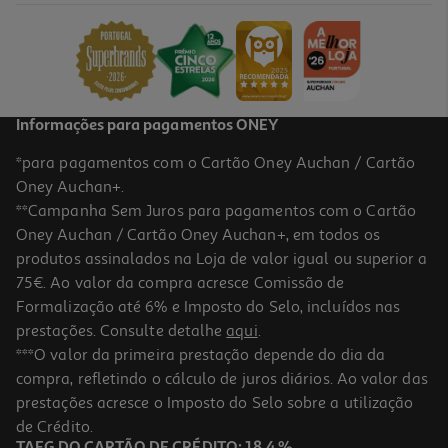
7430u Ram: 16gb 512g Ssd)
749.99 €/un
749,99 €
Informações para pagamentos ONEY
*para pagamentos com o Cartão Oney Auchan / Cartão
Oney Auchan+.
**Campanha Sem Juros para pagamentos com o Cartão
Oney Auchan / Cartão Oney Auchan+, em todos os
produtos assinalados na Loja de valor igual ou superior a
75€. Ao valor da compra acresce Comissão de
Formalização até 6% e Imposto do Selo, incluídos nas
prestações. Consulte detalhe
aqui
.
Portátil Lenovo Yoga (14.5'' Snapdragon X Elite 12-Core Ram: 16gb
***O valor da primeira prestação depende do dia da
1tb Ssd)
compra, refletindo o cálculo de juros diários. Ao valor das
1499.99 €/un
prestações acresce o Imposto do Selo sobre a utilização
1.499,99 €
de Crédito.
TAEG DO CARTÃO DE CRÉDITO: 18,4 %