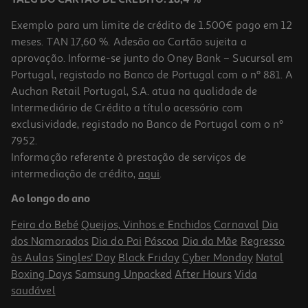
Exemplo para um limite de crédito de 1.500€ pago em 12
meses. TAN 17,60 %. Adesão ao Cartão sujeita a
aprovação. Informe-se junto do Oney Bank – Sucursal em
Portugal, registado no Banco de Portugal com o nº 881. A
Auchan Retail Portugal, S.A. atua na qualidade de
Intermediário de Crédito a título acessório com
exclusividade, registado no Banco de Portugal com o nº
7952.
Informação referente à prestação de serviços de
5.0
(1)
intermediação de crédito,
aqui
.
Sleeve P/portátil Qilive 600148263 Cinza Esc 13-14"
Ao longo do ano
12.99 €/un
Feira do Bebé
Queijos, Vinhos e Enchidos
Carnaval
Dia
12,99 €
dos Namorados
Dia do Pai
Páscoa
Dia da Mãe
Regresso
às Aulas
Singles' Day
Black Friday
Cyber Monday
Natal
Boxing Days
Samsung Unpacked
After Hours
Vida
saudável