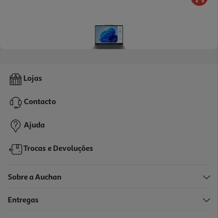
Portátil Lenovo Yoga Slim 7 14imh9-744 (14" Intel Ultra 7
Lojas
Ram:32gb 1tb)
1099.99 €/un
Contacto
1.099,99 €
Ajuda
Trocas e Devoluções
Sobre a Auchan
Entregas