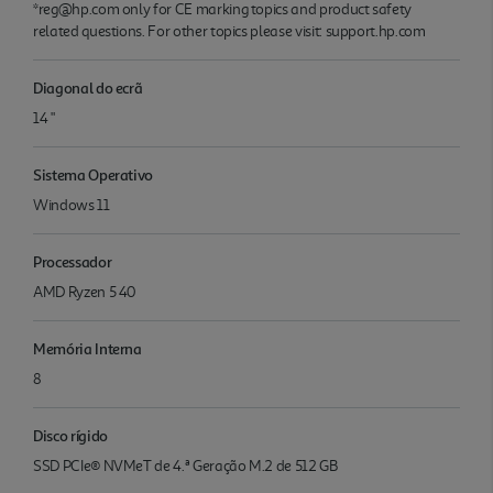
*reg@hp.com only for CE marking topics and product safety
related questions. For other topics please visit: support.hp.com
Diagonal do ecrã
14 "
Sistema Operativo
Windows 11
Processador
AMD Ryzen 5 40
Memória Interna
8
Disco rígido
SSD PCIe® NVMeT de 4.ª Geração M.2 de 512 GB