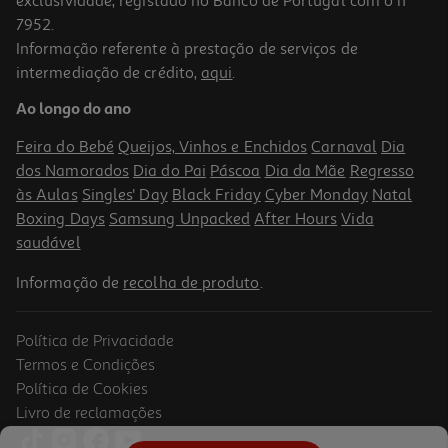
exclusividade, registado no Banco de Portugal com o nº
7952.
Informação referente à prestação de serviços de
5.0
(3)
intermediação de crédito,
aqui
.
Mini Ferro A Vapor 2 Em 1 Qilive Q.5269 1500 W
Ao longo do ano
16.99 €/un
Feira do Bebé
Queijos, Vinhos e Enchidos
Carnaval
Dia
16,99 €
dos Namorados
Dia do Pai
Páscoa
Dia da Mãe
Regresso
às Aulas
Singles' Day
Black Friday
Cyber Monday
Natal
Boxing Days
Samsung Unpacked
After Hours
Vida
saudável
Informação de
recolha de produto
.
Política de Privacidade
Termos e Condições
Política de Cookies
Livro de reclamações
3.9
(19)
Máquina De Cozer Arroz Qilive Q.5443 Inox