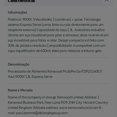
Características
Informações
Potência: 900W. Velocidades: 1 (contínua) + pulse. Tecnologia:
sistema Express Serve (corta, fatia ou rala diretamente para um
recipiente externo) Capacidade da taça 1.3L. Acessórios incluídos:
lâmina em aço inoxidável para picar e amassar, disco reversív el em
aço inoxidável para fatiar e ralar. Design compacto e é feito com
30% de plástico reciclado Compatibilidade: é compatível com um
copo liquidificador de 600ml, ideal para misturar e triturar gelo.
Denominação
Processador de Alimentos Kenwood MultiPro Go FDP23.140GY
Azul 900W 1,3L Express Serve
Nome e Morada
Name of the company in charge: Kenwood Limited Address: 1
Kenwood Business Park, New Lane, PO9 2NH City: Havant Country:
United Kingdom Website address: www.kenwoodworld.com E-
mail: paul.zammit@delonghigroup.com