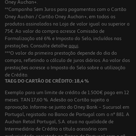
Oney Auchan+.
**Campanha Sem Juros para pagamentos com o Cartão
Oney Auchan / Cartão Oney Auchan+, em todos os
produtos assinalados na Loja de valor igual ou superior a
75€. Ao valor da compra acresce Comissão de
Formalização até 6% e Imposto do Selo, incluídos nas
prestações. Consulte detalhe
aqui
.
4.8
(18)
Picadora Qilive Q.5132 500 W 1 L
***O valor da primeira prestação depende do dia da
compra, refletindo o cálculo de juros diários. Ao valor das
24.99 €/un
prestações acresce o Imposto do Selo sobre a utilização
24,99 €
de Crédito.
TAEG DO CARTÃO DE CRÉDITO: 18,4 %
Exemplo para um limite de crédito de 1.500€ pago em 12
meses. TAN 17,60 %. Adesão ao Cartão sujeita a
aprovação. Informe-se junto do Oney Bank – Sucursal em
Portugal, registado no Banco de Portugal com o nº 881. A
Auchan Retail Portugal, S.A. atua na qualidade de
Intermediário de Crédito a título acessório com