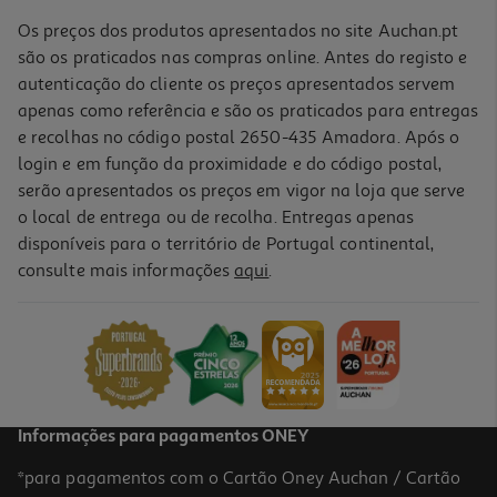
Indisponível online
Os preços dos produtos apresentados no site Auchan.pt
são os praticados nas compras online. Antes do registo e
autenticação do cliente os preços apresentados servem
apenas como referência e são os praticados para entregas
e recolhas no código postal 2650-435 Amadora. Após o
login e em função da proximidade e do código postal,
serão apresentados os preços em vigor na loja que serve
o local de entrega ou de recolha. Entregas apenas
disponíveis para o território de Portugal continental,
3.6
(8)
consulte mais informações
aqui
.
Robot De Cozinha Qilive Q.5681 6 Funções 2.1l
37.99 €/un
37,99 €
Informações para pagamentos ONEY
*para pagamentos com o Cartão Oney Auchan / Cartão