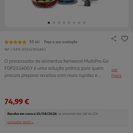
5.0
(4)
Faça a sua avaliação
Leu
4
Ref. / EAN:
5011423011882
avaliações.
Link
O processador de alimentos Kenwood MultiPro Go
para
FDP23.140GY é uma solução prática para quem
a
ver
mesma
procura preparar receitas com mais rapidez e
mais
página.
menos ocupação de espaço. Com 900W de
potência, taça de 1,3 L e controlo de 1 velocidade +
Pulse, ajuda a picar, amassa r, fatiar e ralar com
74,99 €
simplicidade no dia a dia. O sistema 360° Express
Serve permite cortar e ralar diretamente para um
Receba em casa a 10/08/2026
, se encomendar até às 12h.
prato ou panela, mantendo a taça principal mais
consultar stock >.
limpa e reduzindo a loiça. Inclui lâmina em aço
inoxidável, disco reversível de 4 mm, disco