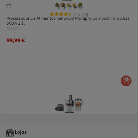
4.5
(13)
Processador De Alimentos Kenwood Multipro Compact Fdm301ss
800w 2.1l
99.99 €/un
99,99 €
4.4
(5)
Processador De Alimentos Kenwood Multipro Express
Lojas
Fdp65.450wh 1000 W 3 L