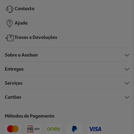
149.99 €/un
Contacto
149,99 €
Ajuda
Trocas e Devoluções
Sobre a Auchan
Entregas
Serviços
Cartões
Robot De Cozinha Moulinex Double Force P821811 2l 1000w
159.99 €/un
Métodos de Pagamento
159,99 €