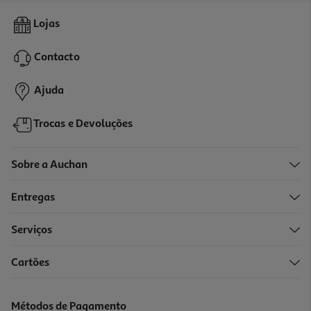
Figura My Jersey My Jersey - Cristiano Ronaldo
Lojas
19.99 €/un
Contacto
19,99 €
Ajuda
Trocas e Devoluções
Sobre a Auchan
Entregas
Serviços
Cartões
Figura My Jersey Enzo Fernandez-Home-Chelsea
19.99 €/un
Métodos de Pagamento