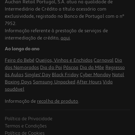
Auchan Retail Portugal, S.A. atua na qualidade de
Intermediário de Crédito a título acessório com
exclusividade, registado no Banco de Portugal com o nº
7952.
Informação referente à prestação de serviços de
intermediação de crédito,
aqui
.
Figura My Jersey Rodrigo Mora-Fcp-Home
Ao longo do ano
19.99 €/un
Feira do Bebé
Queijos, Vinhos e Enchidos
Carnaval
Dia
19,99 €
dos Namorados
Dia do Pai
Páscoa
Dia da Mãe
Regresso
às Aulas
Singles' Day
Black Friday
Cyber Monday
Natal
Boxing Days
Samsung Unpacked
After Hours
Vida
saudável
Informação de
recolha de produto
.
Política de Privacidade
Termos e Condições
Política de Cookies