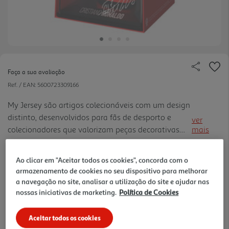
Faça a sua avaliação
Ref. / EAN:
5600723309166
My Jersey são artigos colecionáveis com um design
distinto, desenvolvidos para fãs de desporto e
ver
colecionadores que valorizam peças decorativas
mais
modernas e bem acabadas. Cada figura apresenta
19.99 €/un
uma representação estilizada de uma camisola em
Ao clicar em "Aceitar todos os cookies", concorda com o
formato colecion ável, com atenção ao detalhe,
armazenamento de cookies no seu dispositivo para melhorar
materiais resistentes e um acabamento cuidado.
a navegação no site, analisar a utilização do site e ajudar nas
19,99 €
As Figuras My Jersey destacam-se como peças
nossas iniciativas de marketing.
Política de Cookies
colecionáveis modernas, pensadas para quem
procura um artigo visualmente impactante e fácil
Notas de preparação
Aceitar todos os cookies
de integrar em qualquer espaço.