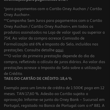
*para pagamentos com o Cartão Oney Auchan / Cartão
Oney Auchan+.
**Campanha Sem Juros para pagamentos com o Cartão
Oney Auchan / Cartão Oney Auchan+, em todos os
produtos assinalados na Loja de valor igual ou superior a
75€. Ao valor da compra acresce Comissão de
Formalização até 6% e Imposto do Selo, incluídos nas
prestações. Consulte detalhe
aqui
.
Figura My Jersey My Jersey - Nico Williams - Ho
***O valor da primeira prestação depende do dia da
compra, refletindo o cálculo de juros diários. Ao valor das
19.99 €/un
prestações acresce o Imposto do Selo sobre a utilização
19,99 €
de Crédito.
TAEG DO CARTÃO DE CRÉDITO: 18,4 %
Exemplo para um limite de crédito de 1.500€ pago em 12
meses. TAN 17,60 %. Adesão ao Cartão sujeita a
aprovação. Informe-se junto do Oney Bank – Sucursal em
Portugal, registado no Banco de Portugal com o nº 881. A