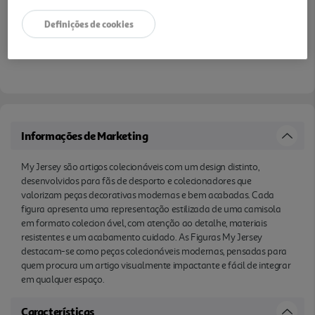
Definições de cookies
Informações de Marketing
My Jersey são artigos colecionáveis com um design distinto,
desenvolvidos para fãs de desporto e colecionadores que
valorizam peças decorativas modernas e bem acabadas. Cada
figura apresenta uma representação estilizada de uma camisola
em formato colecion ável, com atenção ao detalhe, materiais
resistentes e um acabamento cuidado. As Figuras My Jersey
destacam-se como peças colecionáveis modernas, pensadas para
quem procura um artigo visualmente impactante e fácil de integrar
em qualquer espaço.
Características