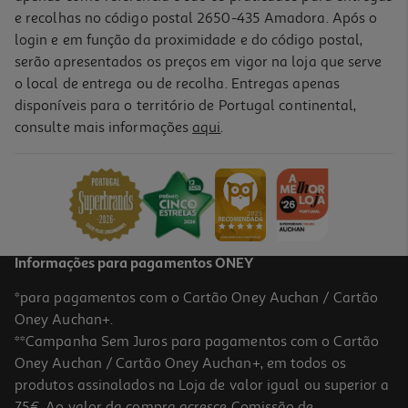
e recolhas no código postal 2650-435 Amadora. Após o
login e em função da proximidade e do código postal,
serão apresentados os preços em vigor na loja que serve
o local de entrega ou de recolha. Entregas apenas
disponíveis para o território de Portugal continental,
consulte mais informações
aqui
.
Smartwatch Cmf By Nothing Watch 3 Pro Light Grey
99.99 €/un
99,99 €
Informações para pagamentos ONEY
*para pagamentos com o Cartão Oney Auchan / Cartão
Oney Auchan+.
**Campanha Sem Juros para pagamentos com o Cartão
Oney Auchan / Cartão Oney Auchan+, em todos os
produtos assinalados na Loja de valor igual ou superior a
75€. Ao valor da compra acresce Comissão de