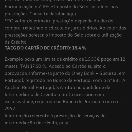
Formalização até 6% e Imposto do Selo, incluídos nas
prestações. Consulte detalhe
aqui
.
Smartwatch Oppo Watch S Prata +strap 22m Cinza
***O valor da primeira prestação depende do dia da
compra, refletindo o cálculo de juros diários. Ao valor das
169.99 €/un
prestações acresce o Imposto do Selo sobre a utilização
169,99 €
de Crédito.
TAEG DO CARTÃO DE CRÉDITO: 18,4 %
Exemplo para um limite de crédito de 1.500€ pago em 12
meses. TAN 17,60 %. Adesão ao Cartão sujeita a
aprovação. Informe-se junto do Oney Bank – Sucursal em
Portugal, registado no Banco de Portugal com o nº 881. A
Auchan Retail Portugal, S.A. atua na qualidade de
Intermediário de Crédito a título acessório com
exclusividade, registado no Banco de Portugal com o nº
7952.
Informação referente à prestação de serviços de
intermediação de crédito,
aqui
.
Smartwatch Oppo Watch X3 Titânio Cinza