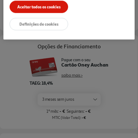
Aceitar todos os cookies
consultar stock >.
Definições de cookies
Opções de Financiamento
Pague com o seu
Cartão Oney Auchan
saiba mais >
TAEG: 18,4%
3 meses sem juros
- €
- €
1º mês:
Seguintes:
- €
MTIC (Valor Total):