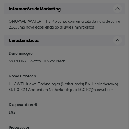
Informações de Marketing
O HUAWEI WATCH FIT 5 Pro conta com uma tela de vidro de safira
2.5D, uma nova experiência ao ar livre e mini treinos.
Características
Denominação
55020HRY - Watch FIT5 Pro Black
Nome e Morada
HUAWEI Huawei Technologies (Netherlands) B.V. Herikerbergweg
36 1101 CM Amsterdam Netherlands publicGCTC@huawei.com
Diagonal de ecrã
1.82
Processador