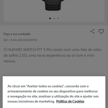
Faça a sua avaliação
Ref. / EAN:
6942103189739
O HUAWEI WATCH FIT 5 Pro conta com uma tela de vidro
de safira 2.5D, uma nova experiência ao ar livre e mini
treinos.
279,99 €
Ao clicar em "Aceitar todos os cookies", concorda com o
armazenamento de cookies no seu dispositivo para melhorar
Receba em casa a 10/08/2026
, se encomendar até às 12h.
a navegação no site, analisar a utilização do site e ajudar nas
1h
Recolha em loja Express
*
nossas iniciativas de marketing.
Política de Cookies
3h
Recolha Drive
*
*Mediante disponibilidade de slot de entrega e stock em loja.