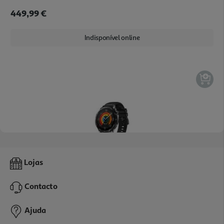
449,99 €
Indisponível online
Smartwatch Huawei Watch Gt5 Preto 46mm
Lojas
139.99 €/un
Contacto
139,99 €
Ajuda