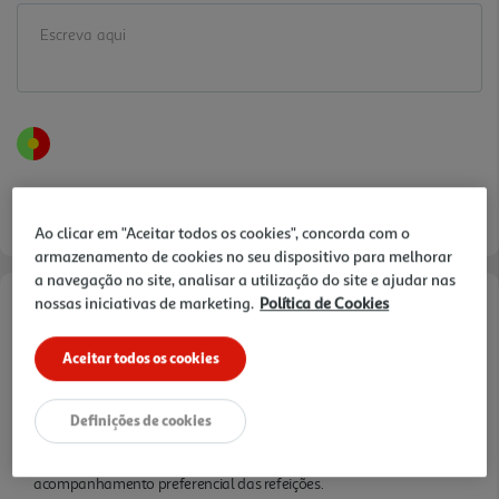
Ao clicar em "Aceitar todos os cookies", concorda com o
armazenamento de cookies no seu dispositivo para melhorar
a navegação no site, analisar a utilização do site e ajudar nas
nossas iniciativas de marketing.
Política de Cookies
Informações de Marketing
Aceitar todos os cookies
Porca de Murça é o nível de entrada nos vinhos da Real Companhia
Velha, o sucesso da marca é revelador da qualidade dos nossos
vinhedos e do nosso saber fazer. O paladar fresco e saboroso do
Definições de cookies
Porca de Murça Tinto torna-o no mais procurado vinho da Região d
o Douro, e é sempre o mais recomendado diariamente como
acompanhamento preferencial das refeições.