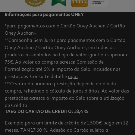
Informações para pagamentos ONEY
*para pagamentos com o Cartão Oney Auchan / Cartão
Oney Auchan+.
**Campanha Sem Juros para pagamentos com o Cartão
Oney Auchan / Cartão Oney Auchan+, em todos os
produtos assinalados na Loja de valor igual ou superior a
75€. Ao valor da compra acresce Comissão de
Formalização até 6% e Imposto do Selo, incluídos nas
prestações. Consulte detalhe
aqui
.
4.0
(2)
Vinho Tinto Conde De Monsul Douro 0.75l
***O valor da primeira prestação depende do dia da
compra, refletindo o cálculo de juros diários. Ao valor das
7.85 €/Lt
prestações acresce o Imposto do Selo sobre a utilização
5,89 €
de Crédito.
TAEG DO CARTÃO DE CRÉDITO: 18,4 %
Exemplo para um limite de crédito de 1.500€ pago em 12
meses. TAN 17,60 %. Adesão ao Cartão sujeita a