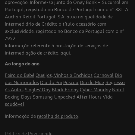
aprovação. Informe-se junto do Oney Bank – Sucursal em
Portugal, registado no Banco de Portugal com o nº 881. A
Auchan Retail Portugal, S.A. atua na qualidade de
Intermediário de Crédito a título acessório com
exclusividade, registado no Banco de Portugal com o nº
7952.
Informação referente à prestação de serviços de
5.0
(1)
intermediação de crédito,
aqui
.
Vinho Tinto Beira Rio Douro 0.75l
Ao longo do ano
5.32 €/Lt
Feira do Bebé
Queijos, Vinhos e Enchidos
Carnaval
Dia
3,99 €
dos Namorados
Dia do Pai
Páscoa
Dia da Mãe
Regresso
às Aulas
Singles' Day
Black Friday
Cyber Monday
Natal
Boxing Days
Samsung Unpacked
After Hours
Vida
saudável
Informação de
recolha de produto
.
Política de Privacidade