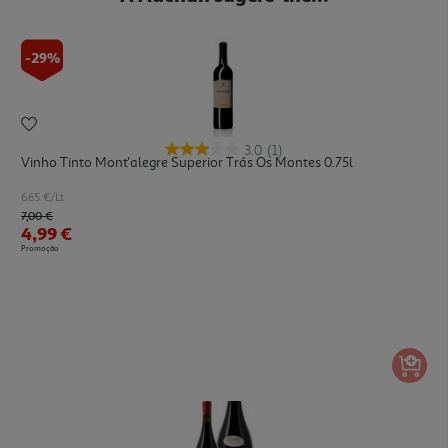
-29%
3.0
(1)
Vinho Tinto Mont'alegre Superior Trás Os Montes 0.75l
6.65 €/Lt
Price reduced from
to
7,00 €
4,99 €
Promoção