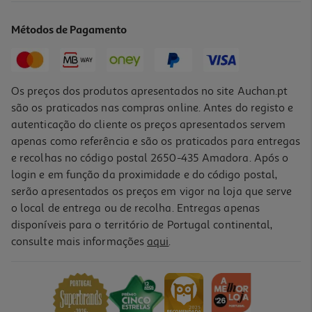
7.72 €/Lt
Métodos de Pagamento
5,79 €
Os preços dos produtos apresentados no site Auchan.pt
são os praticados nas compras online. Antes do registo e
autenticação do cliente os preços apresentados servem
apenas como referência e são os praticados para entregas
e recolhas no código postal 2650-435 Amadora. Após o
login e em função da proximidade e do código postal,
serão apresentados os preços em vigor na loja que serve
o local de entrega ou de recolha. Entregas apenas
disponíveis para o território de Portugal continental,
5.0
(4)
consulte mais informações
aqui
.
Vinho Tinto Carm Reserva Douro 0.75l
23.85 €/Lt
17,89 €