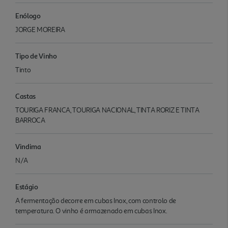
Enólogo
JORGE MOREIRA
Tipo de Vinho
Tinto
Castas
TOURIGA FRANCA, TOURIGA NACIONAL, TINTA RORIZ E TINTA
BARROCA
Vindima
N/A
Estágio
A fermentação decorre em cubas Inox, com controlo de
temperatura. O vinho é armazenado em cubas Inox.