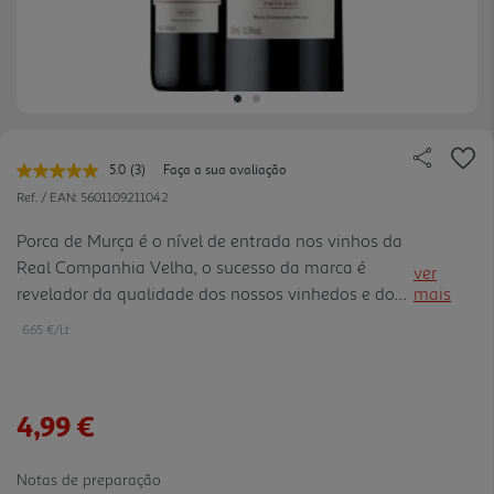
5.0
(3)
Faça a sua avaliação
Leu
3
Ref. / EAN:
5601109211042
avaliações.
Link
Porca de Murça é o nível de entrada nos vinhos da
para
Real Companhia Velha, o sucesso da marca é
a
ver
mesma
revelador da qualidade dos nossos vinhedos e do
mais
página.
nosso saber fazer. O paladar fresco e saboroso do
6.65 €/Lt
Porca de Murça Tinto torna-o no mais procurado
vinho da Região d o Douro, e é sempre o mais
recomendado diariamente como
4,99 €
acompanhamento preferencial das refeições.
Notas de preparação