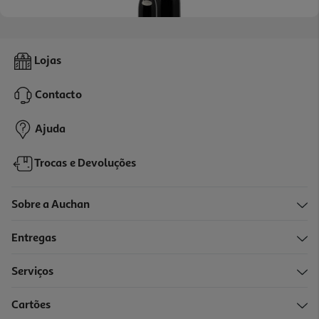
5.0
(1)
Vinho Tinto Omnia Reserva Douro 0.75
Lojas
18.6 €/Lt
Contacto
13,95 €
Ajuda
Trocas e Devoluções
Sobre a Auchan
Entregas
Serviços
4.0
(2)
Cartões
Vinho Tinto Trava-Línguas Douro 0.75l