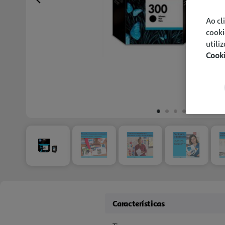
Previous
Ao cl
cooki
utili
Cook
Características