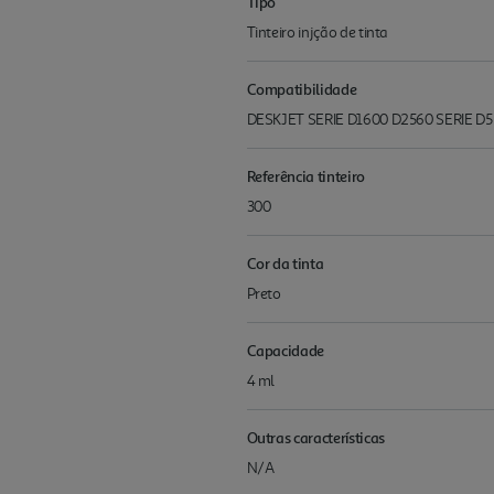
Tipo
Tinteiro injção de tinta
Compatibilidade
DESKJET SERIE D1600 D2560 SERIE D
Referência tinteiro
300
Cor da tinta
Preto
Capacidade
4 ml
Outras características
N/A