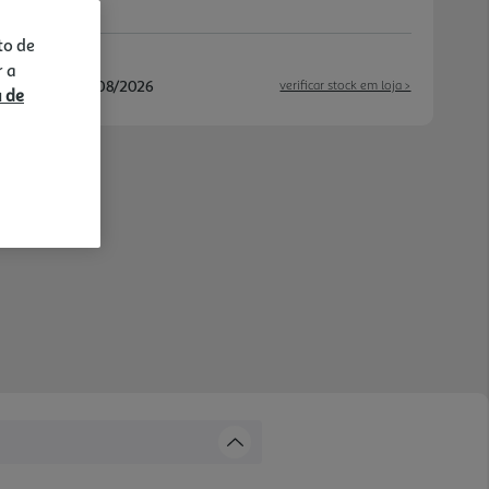
to de
r a
/08/2026 e 13/08/2026
verificar stock em loja >
a de